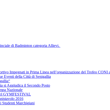
nciale di Badminton categoria Allievi.
portivo Impegnati in Prima Linea nell’organizzazione del Trofeo CONI a
 Eventi della Città di Senigallia
gallia“
lia si Aggiudica il Secondo Posto
ampa Nazionale
io del GYMFESTIVAL
nnistavolo 2016
li Studenti Marchigiani