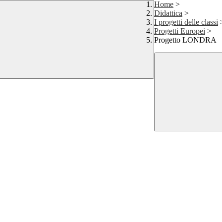
Home
>
Didattica
>
I progetti delle classi
Progetti Europei
>
Progetto LONDRA