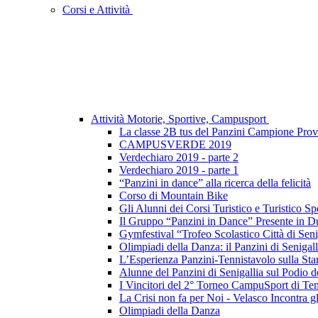
Corsi e Attività
Attività Motorie, Sportive, Campusport
La classe 2B tus del Panzini Campione Provi
CAMPUSVERDE 2019
Verdechiaro 2019 - parte 2
Verdechiaro 2019 - parte 1
“Panzini in dance” alla ricerca della felicità
Corso di Mountain Bike
Gli Alunni dei Corsi Turistico e Turistico S
Il Gruppo “Panzini in Dance” Presente in Due
Gymfestival “Trofeo Scolastico Città di Seni
Olimpiadi della Danza: il Panzini di Senigal
L’Esperienza Panzini-Tennistavolo sulla St
Alunne del Panzini di Senigallia sul Pod
I Vincitori del 2° Torneo CampuSport di Te
La Crisi non fa per Noi - Velasco Incontra g
Olimpiadi della Danza