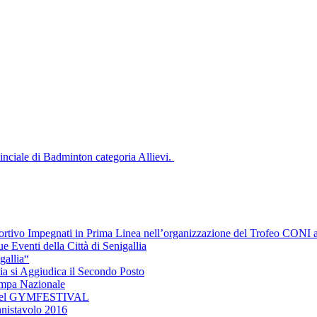
nciale di Badminton categoria Allievi.
portivo Impegnati in Prima Linea nell’organizzazione del Trofeo CONI a
 Eventi della Città di Senigallia
gallia“
lia si Aggiudica il Secondo Posto
ampa Nazionale
io del GYMFESTIVAL
nnistavolo 2016