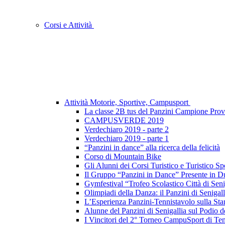
Corsi e Attività
Attività Motorie, Sportive, Campusport
La classe 2B tus del Panzini Campione Provi
CAMPUSVERDE 2019
Verdechiaro 2019 - parte 2
Verdechiaro 2019 - parte 1
“Panzini in dance” alla ricerca della felicità
Corso di Mountain Bike
Gli Alunni dei Corsi Turistico e Turistico S
Il Gruppo “Panzini in Dance” Presente in Due
Gymfestival “Trofeo Scolastico Città di Seni
Olimpiadi della Danza: il Panzini di Senigal
L’Esperienza Panzini-Tennistavolo sulla St
Alunne del Panzini di Senigallia sul Pod
I Vincitori del 2° Torneo CampuSport di Te