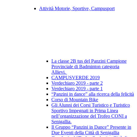
Attività Motorie, Sportive, Campusport
La classe 2B tus del Panzini Campione
Provinciale di Badminton categoria
Allievi.
CAMPUSVERDE 2019
Verdechiaro 2019 - parte 2
Verdechiaro 2019 - parte 1
“Panzini in dance” alla ricerca della felicità
Corso di Mountain Bike
Gli Alunni dei Corsi Turistico e Turistico
Sportivo Impegnati in Prima Linea
nell’organizzazione del Trofeo CONI a
Senigallia.
Il Gruppo “Panzini in Dance” Presente in
Due Eventi della Città di Senigallia