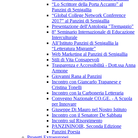
“Lo Scrittore della Porta Accanto” al
Panzini di Senigallia
“Global College Network Conference
2017” al Panzini di Senigallia
Presentazione dell'Antologia "Tremaggio"
8° Seminario Internazionale di Educazione
Interculturale
All’Istituto Panzini di Senigallia la
“Letteratura Migrante”
Web Marketing al Panzini di Senigallia
Stili di Vita Consapevoli
Trasparenza e Accessibilità - Dott.ssa Anna
Armone
Giovanni Rana al Panzini
Incontro con Giancarlo Trapanese e
Cristina Tonelli
Incontro con la Carboneria Letteraria
Convegno Nazionale CO.GE. - A Scuola
per Innovare
Giuseppe Di Mauro nel Nostro Istituto
Incontro con il Senatore De Sabbata
Incontro sul Risorgimento
PANZININOIR, Seconda Edizione
Panzini Poesia
Progetti Extraeuropei