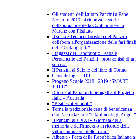
Gli studenti dell’Istituto Panzini a Pane
Nostrum 2019: si rinnova la storica
collaborazione della Confcommercio
Marche con l’Istituto
Il settore Tecnico Turistico del Panzini
collabora all'organizzazione delle fasi finali
del "Cooking quiz"
I ragazzi del Laboratorio Teatrale
Permanente del Panzini “protagonisti di un
sorriso”
Il Panzini al Salone del libro di Torino
Cena disfagia 2019
Progetto Scuole 2018 –2019 “SMART
TREE”
Ritorna al Panzini di Senigallia il Progetto
Italia – Australia
“Beatles at School!”
Torna la tradizionale cena di beneficenza
con l’associazione “Giardino degli Angeli”
Il Panzini alla XXIV Giornata della
memoria e dell'impegno in ricordo delle
vittime innocenti delle mafie.
Albania - Festa della Repubblica Italiana a