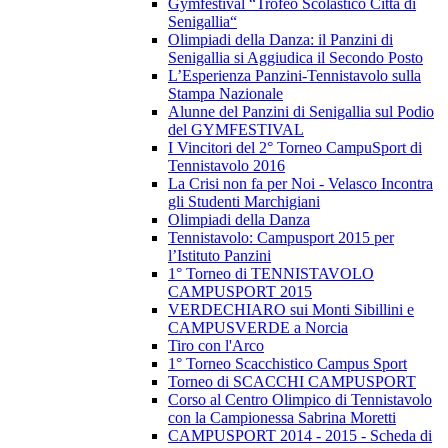
Gymfestival “Trofeo Scolastico Città di
Senigallia“
Olimpiadi della Danza: il Panzini di
Senigallia si Aggiudica il Secondo Posto
L’Esperienza Panzini-Tennistavolo sulla
Stampa Nazionale
Alunne del Panzini di Senigallia sul Podio
del GYMFESTIVAL
I Vincitori del 2° Torneo CampuSport di
Tennistavolo 2016
La Crisi non fa per Noi - Velasco Incontra
gli Studenti Marchigiani
Olimpiadi della Danza
Tennistavolo: Campusport 2015 per
l’Istituto Panzini
1° Torneo di TENNISTAVOLO
CAMPUSPORT 2015
VERDECHIARO sui Monti Sibillini e
CAMPUSVERDE a Norcia
Tiro con l'Arco
1° Torneo Scacchistico Campus Sport
Torneo di SCACCHI CAMPUSPORT
Corso al Centro Olimpico di Tennistavolo
con la Campionessa Sabrina Moretti
CAMPUSPORT 2014 - 2015 - Scheda di