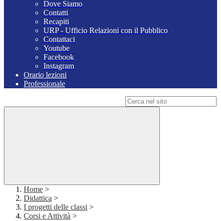
Dove Siamo
Contatti
Recapiti
URP - Ufficio Relazioni con il Pubblico
Contattaci
Youtube
Facebook
Instagram
Orario lezioni
Professionale
Campo di ricerca per le pagine del sito
Home
>
Didattica
>
I progetti delle classi
>
Corsi e Attività
>