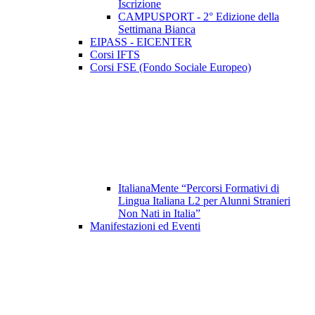
Iscrizione
CAMPUSPORT - 2° Edizione della
Settimana Bianca
EIPASS - EICENTER
Corsi IFTS
Corsi FSE (Fondo Sociale Europeo)
ItalianaMente “Percorsi Formativi di
Lingua Italiana L2 per Alunni Stranieri
Non Nati in Italia”
Manifestazioni ed Eventi