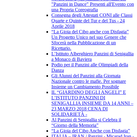
"Panzini in Dance" Presenti all'Evento con
una Propria Coreografia
Consegna degli Attestati CONI alle Classi
Quarte e Quinte del Tur e del Tus - 24
Aprile 2018
“La Gioia del Cibo anche con Disfagia”
Un Progetto Unico nel suo Genere che
Sfocerà nella Pubblicazione di un
Ricettario.
L’Istituto Alberghiero Panzini di Senigallia
a Monaco di Baviera
Podio per il Panzini alle Olimpiadi della
Danza
Gli Alunni del Panzini alla Giornata
Nazionale contro le mafie. Per sognare
Insieme un Cambiamento Possibile
IL “GIARDINO DEGLI ANGELI” E
L’ISTITUTO PANZINI DI
SENIGALLIA INSIEME DA 14 ANNI –
23 MARZO 2018 CENA DI
SOLIDARIETÀ -
Al Panzini di Senigallia si Celebra il
“Giorno della Memoria”
“La Gioia del Cibo Anche con Disfagia”
ITALIA – IRAN / Panzini - Micarad Iran -