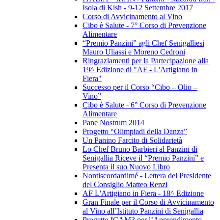
Isola di Kish - 9-12 Settembre 2017
Corso di Avvicinamento al Vino
Cibo è Salute - 7° Corso di Prevenzione
Alimentare
“Premio Panzini” agli Chef Senigalliesi
Mauro Uliassi e Moreno Cedroni
Ringraziamenti per la Partecipazione alla
19^ Edizione di "AF - L'Artigiano in
Fiera"
Successo per il Corso “Cibo – Olio –
Vino”
Cibo è Salute - 6° Corso di Prevenzione
Alimentare
Pane Nostrum 2014
Progetto “Olimpiadi della Danza”
Un Panino Farcito di Solidarietà
Lo Chef Bruno Barbieri al Panzini di
Senigallia Riceve il “Premio Panzini” e
Presenta il suo Nuovo Libro
Nontiscordardimé - Lettera del Presidente
del Consiglio Matteo Renzi
AF L'Artigiano in Fiera - 18^ Edizione
Gran Finale per il Corso di Avvicinamento
al Vino all’Istituto Panzini di Senigallia
Progetto ICAM3 per l’Apprendimento