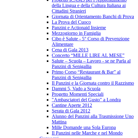
della Lingua e della Cultura Italiana ai
Cittadini Stranieri
Giornata di Orientamento Banchi di Prova
La Prova del Cuoco
Panzini e Actionaid Insieme
Mezzogiorno in Famiglia
Cibo è Salute - 5° Corso di Prevenzione
Alimentare
Cena di Gala 2013
Concerto “MILLE LIRE AL MESE”
Salute – Scuola – Lavoro - se ne Parla al
Panzini di Senigallia
Primo Corso “Restaurant & Bar” al
Panzini di Senigallia
Il Panzini e la Giornata contro il Razzismo
Dammi 5, Vado a Scuola
Progetto Momenti Speciali
"Ambasciatori del Gusto" a Londra
Cantine Aperte 2012
Serata di Gala 2012
Alunno del Panzini alla Trasmissione Uno
Mattina
Mille Domande una Sola Europa
Il Panzini nelle Marche e nel Mondo