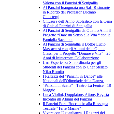
Valona con il Panzini di Senigallia
Al Panzini Inaugurata una Sala Ristorante
in Ricordo del Professor Luciano
Chiostergi
Chiusura dell’Anno Scolastico con la Cena
di Gala al Panzini di Senigallia
Al Panzini di Senigallia da Quattro Anni il
Progetto “Dare un Senso alla Vita “ con la
Famiglia Saccinto.
Al Panzini di Senigallia il Dottor Lucio
Massaccesi con gli Alunni delle Quinte
Classi per il Progetto “Donare è Vita” - 25
Anni di Ininterrotta Collaborazione
Una Esperienza Straordinaria per gli
Studenti del Panzini con lo Chef Stellato
Niko Romito
I Ragazzi del “Panzini in Dance" alle
Nazionali dell'Olimpiade della Danza.
"Panzini in Scena" - Teatro La Fenice - 18
Maggio
Luca Violini, Doppiatore, Attore, Regista
Incontra gli Alunni del Panzini
Il Panzini Porta Boccaccio alla Rassegna
Teatrale “Terre Marine”
Vivere con Uguaglianza. I Ragazzi del