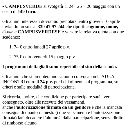
• CAMPUSVERDE
si svolgerà il 24 - 25 - 26 maggio con un
costo di
149 €uro
.
Gli alunni interessati dovranno prenotarsi entro giovedì 16 aprile
inviando un sms al
339 47 97 244
che riporti:
cognome, nome,
classe e CAMPUSVERDESI’
e versare la relativa quota con due
scadenze:
1. 74 € entro lunedì 27 aprile p.v.
2. 75 € entro venerdì 15 maggio p.v.
I programmi dettagliati sono reperibili sul sito della scuola.
Gli alunni che si prenoteranno saranno convocati nell' AULA
INCONTRI entro il
24 p.v.
per i chiarimenti sul programma, sui
criteri e sulle modalità di partecipazione.
Si ricorda, inoltre, che condizione per partecipare sarà aver
consegnato, oltre alle ricevute dei versamenti,
anche
l’autorizzazione firmata da un genitore
e che la mancata
consegna di quanto richiesto (i due versamenti e l’autorizzazione
firmata) farà decadere l’alunno/a dalla partecipazione, senza diritto
di rimborso alcuno.