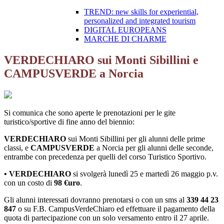
TREND: new skills for experiential,
personalized and integrated tourism
DIGITAL EUROPEANS
MARCHE DI CHARME
VERDECHIARO sui Monti Sibillini e
CAMPUSVERDE a Norcia
Si comunica che sono aperte le prenotazioni per le gite
turistico/sportive di fine anno del biennio:
VERDECHIARO
sui Monti Sibillini per gli alunni delle prime
classi, e
CAMPUSVERDE
a Norcia per gli alunni delle seconde,
entrambe con precedenza per quelli del corso Turistico Sportivo.
• VERDECHIARO
si svolgerà lunedì 25 e martedì 26 maggio p.v.
con un costo di
98 €uro
.
Gli alunni interessati dovranno prenotarsi o con un sms al
339 44 23
847
o su F.B. CampusVerdeChiaro ed effettuare il pagamento della
quota di partecipazione con un solo versamento entro il 27 aprile.