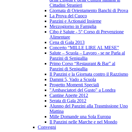
Cittadini Stranieri
Giornata di Orientamento Banchi di Prova
La Prova del Cuoco
Panzini e Actionaid Insieme
Mezzogiorno in Famiglia
Cibo è Salute - 5° Corso di Prevenzione
Alimentare
Cena di Gala 2013
Concerto “MILLE LIRE AL MESE”
Salute – Scuola – Lavoro - se ne Parla al
Panzini di Senigallia
Primo Corso “Restaurant & Bar” al
Panzini di Senigallia
Il Panzini e la Giornata contro il Razzismo
Dammi 5, Vado a Scuola
Progetto Momenti Speciali
"Ambasciatori del Gusto" a Londra
Cantine Aperte 2012
Serata di Gala 2012
Alunno del Panzini alla Trasmissione Uno
Mattina
Mille Domande una Sola Europa
Il Panzini nelle Marche e nel Mondo
Convegni