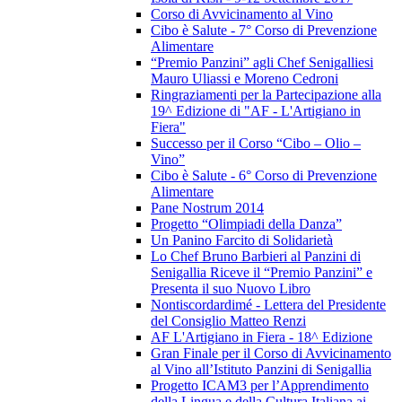
Corso di Avvicinamento al Vino
Cibo è Salute - 7° Corso di Prevenzione
Alimentare
“Premio Panzini” agli Chef Senigalliesi
Mauro Uliassi e Moreno Cedroni
Ringraziamenti per la Partecipazione alla
19^ Edizione di "AF - L'Artigiano in
Fiera"
Successo per il Corso “Cibo – Olio –
Vino”
Cibo è Salute - 6° Corso di Prevenzione
Alimentare
Pane Nostrum 2014
Progetto “Olimpiadi della Danza”
Un Panino Farcito di Solidarietà
Lo Chef Bruno Barbieri al Panzini di
Senigallia Riceve il “Premio Panzini” e
Presenta il suo Nuovo Libro
Nontiscordardimé - Lettera del Presidente
del Consiglio Matteo Renzi
AF L'Artigiano in Fiera - 18^ Edizione
Gran Finale per il Corso di Avvicinamento
al Vino all’Istituto Panzini di Senigallia
Progetto ICAM3 per l’Apprendimento
della Lingua e della Cultura Italiana ai