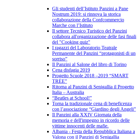
Gli studenti dell’Istituto Panzini a Pane
Nostrum 2019: si rinnova la storica
collaborazione della Confcommercio
Marche con l’Istituto
Il settore Tecnico Turistico del Panzini
collabora all'organizzazione delle fasi finali
del "Cooking quiz"
I ragazzi del Laboratorio Teatrale
Permanente del Panzini “protagonisti di un
sorriso”
Il Panzini al Salone del libro di Torino
Cena disfagia 2019
Progetto Scuole 2018 –2019 “SMART
TREE”
Ritorna al Panzini di Senigallia il Progetto
Italia – Australia
“Beatles at School!”
Torna la tradizionale cena di beneficenza
con l’associazione “Giardino degli Angeli”
Il Panzini alla XXIV Giornata della
memoria e dell'impegno in ricordo delle
vittime innocenti delle mafie.
Albania - Festa della Repubblica Italiana a
Valona con il Panzini di Senigallia