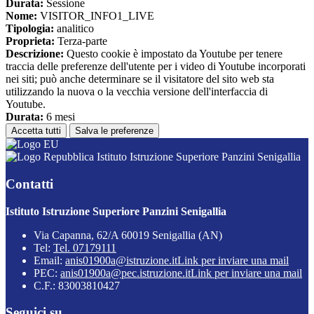
Durata:
Sessione
Nome:
VISITOR_INFO1_LIVE
Tipologia:
analitico
Proprieta:
Terza-parte
Descrizione:
Questo cookie è impostato da Youtube per tenere
traccia delle preferenze dell'utente per i video di Youtube incorporati
nei siti; può anche determinare se il visitatore del sito web sta
utilizzando la nuova o la vecchia versione dell'interfaccia di
Youtube.
Durata:
6 mesi
Accetta tutti
Salva le preferenze
Istituto Istruzione Superiore Panzini Senigallia
Contatti
Istituto Istruzione Superiore Panzini Senigallia
Via Capanna, 62/A 60019 Senigallia (AN)
Tel:
Tel. 07179111
Email:
anis01900a@istruzione.it
Link per inviare una mail
PEC:
anis01900a@pec.istruzione.it
Link per inviare una mail
C.F.: 83003810427
Seguici su