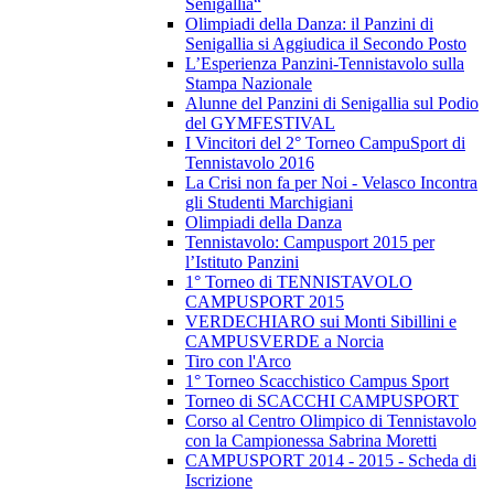
Senigallia“
Olimpiadi della Danza: il Panzini di
Senigallia si Aggiudica il Secondo Posto
L’Esperienza Panzini-Tennistavolo sulla
Stampa Nazionale
Alunne del Panzini di Senigallia sul Podio
del GYMFESTIVAL
I Vincitori del 2° Torneo CampuSport di
Tennistavolo 2016
La Crisi non fa per Noi - Velasco Incontra
gli Studenti Marchigiani
Olimpiadi della Danza
Tennistavolo: Campusport 2015 per
l’Istituto Panzini
1° Torneo di TENNISTAVOLO
CAMPUSPORT 2015
VERDECHIARO sui Monti Sibillini e
CAMPUSVERDE a Norcia
Tiro con l'Arco
1° Torneo Scacchistico Campus Sport
Torneo di SCACCHI CAMPUSPORT
Corso al Centro Olimpico di Tennistavolo
con la Campionessa Sabrina Moretti
CAMPUSPORT 2014 - 2015 - Scheda di
Iscrizione