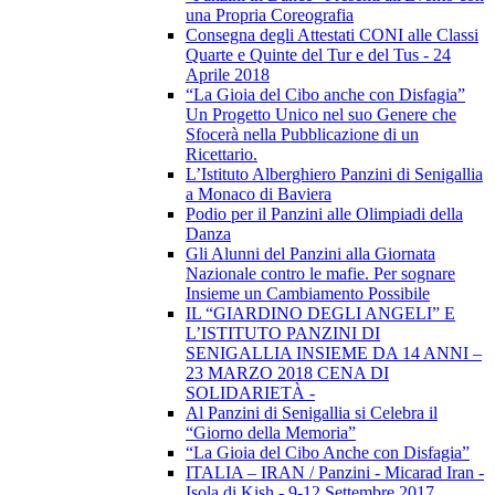
una Propria Coreografia
Consegna degli Attestati CONI alle Classi
Quarte e Quinte del Tur e del Tus - 24
Aprile 2018
“La Gioia del Cibo anche con Disfagia”
Un Progetto Unico nel suo Genere che
Sfocerà nella Pubblicazione di un
Ricettario.
L’Istituto Alberghiero Panzini di Senigallia
a Monaco di Baviera
Podio per il Panzini alle Olimpiadi della
Danza
Gli Alunni del Panzini alla Giornata
Nazionale contro le mafie. Per sognare
Insieme un Cambiamento Possibile
IL “GIARDINO DEGLI ANGELI” E
L’ISTITUTO PANZINI DI
SENIGALLIA INSIEME DA 14 ANNI –
23 MARZO 2018 CENA DI
SOLIDARIETÀ -
Al Panzini di Senigallia si Celebra il
“Giorno della Memoria”
“La Gioia del Cibo Anche con Disfagia”
ITALIA – IRAN / Panzini - Micarad Iran -
Isola di Kish - 9-12 Settembre 2017