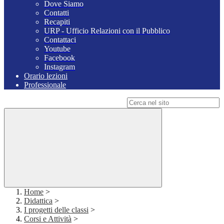
Dove Siamo
Contatti
Recapiti
URP - Ufficio Relazioni con il Pubblico
Contattaci
Youtube
Facebook
Instagram
Orario lezioni
Professionale
Campo di ricerca per le pagine del sito
Home
>
Didattica
>
I progetti delle classi
>
Corsi e Attività
>