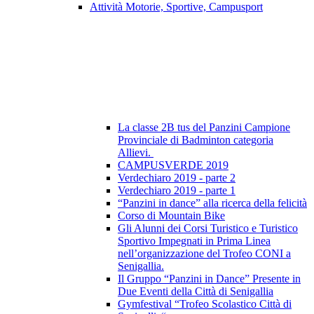
Attività Motorie, Sportive, Campusport
La classe 2B tus del Panzini Campione
Provinciale di Badminton categoria
Allievi.
CAMPUSVERDE 2019
Verdechiaro 2019 - parte 2
Verdechiaro 2019 - parte 1
“Panzini in dance” alla ricerca della felicità
Corso di Mountain Bike
Gli Alunni dei Corsi Turistico e Turistico
Sportivo Impegnati in Prima Linea
nell’organizzazione del Trofeo CONI a
Senigallia.
Il Gruppo “Panzini in Dance” Presente in
Due Eventi della Città di Senigallia
Gymfestival “Trofeo Scolastico Città di