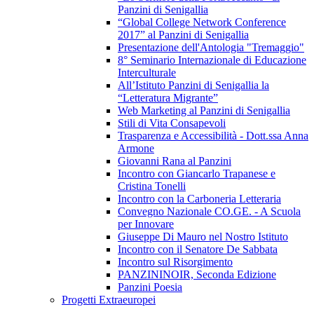
Panzini di Senigallia
“Global College Network Conference
2017” al Panzini di Senigallia
Presentazione dell'Antologia "Tremaggio"
8° Seminario Internazionale di Educazione
Interculturale
All’Istituto Panzini di Senigallia la
“Letteratura Migrante”
Web Marketing al Panzini di Senigallia
Stili di Vita Consapevoli
Trasparenza e Accessibilità - Dott.ssa Anna
Armone
Giovanni Rana al Panzini
Incontro con Giancarlo Trapanese e
Cristina Tonelli
Incontro con la Carboneria Letteraria
Convegno Nazionale CO.GE. - A Scuola
per Innovare
Giuseppe Di Mauro nel Nostro Istituto
Incontro con il Senatore De Sabbata
Incontro sul Risorgimento
PANZININOIR, Seconda Edizione
Panzini Poesia
Progetti Extraeuropei