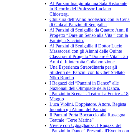
Al Panzini Inaugurata una Sala Ristorante
in Ricordo del Professor Luciano
Chiostergi
Chiusura dell’Anno Scolastico con la Cena
di Gala al Panzini di Senigallia
Al Panzini di Senigallia da Quattro Anni il
Progetto “Dare un Senso alla Vita “ con la
Famiglia Saccinto.
Al Panzini di Senigallia il Dottor Lucio
Massaccesi con gli Alunni delle Quinte
Classi per il Progetto “Donare è Vita” - 25
Anni di Ininterrotta Collaborazione
Una Esperienza Straordinaria per gli
Studenti del Panzini con lo Chef Stellato
Niko Romito
I Ragazzi del “Panzini in Dance" alle
Nazionali dell'Olimpiade della Danza.
"Panzini in Scena" - Teatro La Fenice - 18
Maggio
Luca Violini, Doppiatore, Attore, Regista
Incontra gli Alunni del Panzini
Il Panzini Porta Boccaccio alla Rassegna
Teatrale “Terre Marine”
Vivere con Uguaglianza. I Ragazzi del
"Panzini in Dance" Presenti all'Evento con