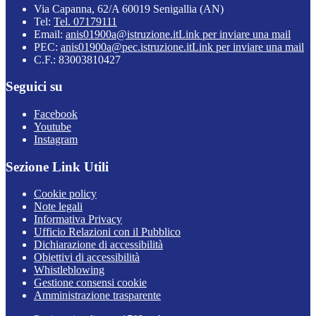
Via Capanna, 62/A 60019 Senigallia (AN)
Tel:
Tel. 07179111
Email:
anis01900a@istruzione.it
Link per inviare una mail
PEC:
anis01900a@pec.istruzione.it
Link per inviare una mail
C.F.: 83003810427
Seguici su
Facebook
Youtube
Instagram
Sezione Link Utili
Cookie policy
Note legali
Informativa Privacy
Ufficio Relazioni con il Pubblico
Dichiarazione di accessibilità
Obiettivi di accessibilità
Whistleblowing
Gestione consensi cookie
Amministrazione trasparente