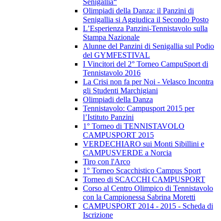
Senigallia“
Olimpiadi della Danza: il Panzini di
Senigallia si Aggiudica il Secondo Posto
L’Esperienza Panzini-Tennistavolo sulla
Stampa Nazionale
Alunne del Panzini di Senigallia sul Podio
del GYMFESTIVAL
I Vincitori del 2° Torneo CampuSport di
Tennistavolo 2016
La Crisi non fa per Noi - Velasco Incontra
gli Studenti Marchigiani
Olimpiadi della Danza
Tennistavolo: Campusport 2015 per
l’Istituto Panzini
1° Torneo di TENNISTAVOLO
CAMPUSPORT 2015
VERDECHIARO sui Monti Sibillini e
CAMPUSVERDE a Norcia
Tiro con l'Arco
1° Torneo Scacchistico Campus Sport
Torneo di SCACCHI CAMPUSPORT
Corso al Centro Olimpico di Tennistavolo
con la Campionessa Sabrina Moretti
CAMPUSPORT 2014 - 2015 - Scheda di
Iscrizione