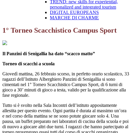
TREND: new skills for experiential,
personalized and integrated tourism
DIGITAL EUROPEANS
MARCHE DI CHARME
1° Torneo Scacchistico Campus Sport
Il Panzini di Senigallia ha dato “scacco matto”
Torneo di scacchi a scuola
Giovedì mattina, 26 febbraio scorso, in perfetto orario scolastico, 33
ragazzi dell’Istituto Alberghiero Panzini di Senigallia si sono
cimentati nel 1° Torneo Scacchistico Campus Sport, di 6 turni di
gioco a 30’ minuti di gioco a testa, valido per la qualificazione alla
fase regionale.
Tutto si è svolto nella Sala Incontri dell’istituto appositamente
allestita per questo evento. Ogni partita è durata al massimo un’ora
e nel corso della mattina se ne sono potute giocare solo 4. Una
pausa, un buffet preparato nei laboratori di cucina della scuola e poi
di nuovo a giocare altri due turni. I ragazzi che hanno partecipato al
torneo provengono quasi tutti dal corso di scacchi organizzato