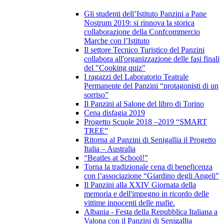
Gli studenti dell’Istituto Panzini a Pane
Nostrum 2019: si rinnova la storica
collaborazione della Confcommercio
Marche con l’Istituto
Il settore Tecnico Turistico del Panzini
collabora all'organizzazione delle fasi finali
del "Cooking quiz"
I ragazzi del Laboratorio Teatrale
Permanente del Panzini “protagonisti di un
sorriso”
Il Panzini al Salone del libro di Torino
Cena disfagia 2019
Progetto Scuole 2018 –2019 “SMART
TREE”
Ritorna al Panzini di Senigallia il Progetto
Italia – Australia
“Beatles at School!”
Torna la tradizionale cena di beneficenza
con l’associazione “Giardino degli Angeli”
Il Panzini alla XXIV Giornata della
memoria e dell'impegno in ricordo delle
vittime innocenti delle mafie.
Albania - Festa della Repubblica Italiana a
Valona con il Panzini di Senigallia