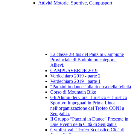
Attività Motorie, Sportive, Campusport
La classe 2B tus del Panzini Campione
Provinciale di Badminton categoria
Allievi.
CAMPUSVERDE 2019
Verdechiaro 2019 - parte 2
Verdechiaro 2019 - parte 1
“Panzini in dance” alla ricerca della felicità
Corso di Mountain Bike
Gli Alunni dei Corsi Turistico e Turistico
Sportivo Impegnati in Prima Linea
nell’organizzazione del Trofeo CONI a
Senigallia.
Il Gruppo “Panzini in Dance” Presente in
Due Eventi della Città di Senigallia
Gymfestival “Trofeo Scolastico Città di