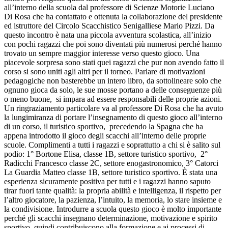
all’interno della scuola dal professore di Scienze Motorie Luciano
Di Rosa che ha contattato e ottenuta la collaborazione del presidente
ed istruttore del Circolo Scacchistico Senigalliese Mario Pizzi. Da
questo incontro è nata una piccola avventura scolastica, all’inizio
con pochi ragazzi che poi sono diventati più numerosi perché hanno
trovato un sempre maggior interesse verso questo gioco. Una
piacevole sorpresa sono stati quei ragazzi che pur non avendo fatto il
corso si sono uniti agli altri per il torneo. Parlare di motivazioni
pedagogiche non basterebbe un intero libro, da sottolineare solo che
ognuno gioca da solo, le sue mosse portano a delle conseguenze più
o meno buone, si impara ad essere responsabili delle proprie azioni.
Un ringraziamento particolare va al professore Di Rosa che ha avuto
la lungimiranza di portare l’insegnamento di questo gioco all’interno
di un corso, il turistico sportivo, precedendo la Spagna che ha
appena introdotto il gioco degli scacchi all’interno delle proprie
scuole. Complimenti a tutti i ragazzi e soprattutto a chi si è salito sul
podio: 1° Bortone Elisa, classe 1B, settore turistico sportivo, 2°
Radicchi Francesco classe 2C, settore enogastronomico, 3° Catorci
La Guardia Matteo classe 1B, settore turistico sportivo. È stata una
esperienza sicuramente positiva per tutti e i ragazzi hanno saputo
tirar fuori tante qualità: la propria abilità e intelligenza, il rispetto per
l’altro giocatore, la pazienza, l’intuito, la memoria, lo stare insieme e
la condivisione. Introdurre a scuola questo gioco è molto importante
perché gli scacchi insegnano determinazione, motivazione e spirito
sportivo, quindi contribuiscono alla formazione e ai processi di