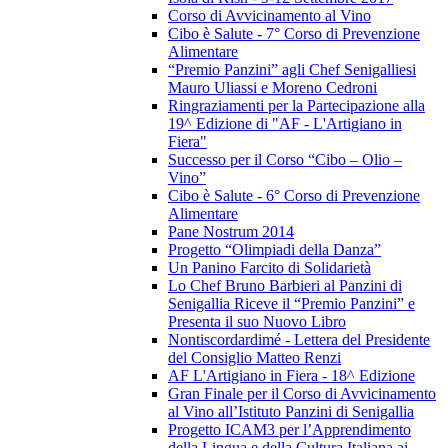
Corso di Avvicinamento al Vino
Cibo è Salute - 7° Corso di Prevenzione
Alimentare
“Premio Panzini” agli Chef Senigalliesi
Mauro Uliassi e Moreno Cedroni
Ringraziamenti per la Partecipazione alla
19^ Edizione di "AF - L'Artigiano in
Fiera"
Successo per il Corso “Cibo – Olio –
Vino”
Cibo è Salute - 6° Corso di Prevenzione
Alimentare
Pane Nostrum 2014
Progetto “Olimpiadi della Danza”
Un Panino Farcito di Solidarietà
Lo Chef Bruno Barbieri al Panzini di
Senigallia Riceve il “Premio Panzini” e
Presenta il suo Nuovo Libro
Nontiscordardimé - Lettera del Presidente
del Consiglio Matteo Renzi
AF L'Artigiano in Fiera - 18^ Edizione
Gran Finale per il Corso di Avvicinamento
al Vino all’Istituto Panzini di Senigallia
Progetto ICAM3 per l’Apprendimento
della Lingua e della Cultura Italiana ai