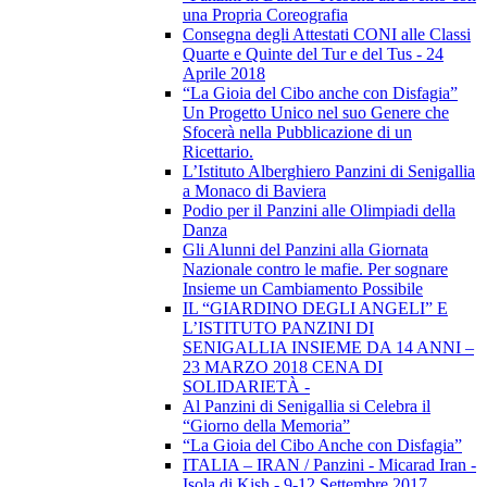
una Propria Coreografia
Consegna degli Attestati CONI alle Classi
Quarte e Quinte del Tur e del Tus - 24
Aprile 2018
“La Gioia del Cibo anche con Disfagia”
Un Progetto Unico nel suo Genere che
Sfocerà nella Pubblicazione di un
Ricettario.
L’Istituto Alberghiero Panzini di Senigallia
a Monaco di Baviera
Podio per il Panzini alle Olimpiadi della
Danza
Gli Alunni del Panzini alla Giornata
Nazionale contro le mafie. Per sognare
Insieme un Cambiamento Possibile
IL “GIARDINO DEGLI ANGELI” E
L’ISTITUTO PANZINI DI
SENIGALLIA INSIEME DA 14 ANNI –
23 MARZO 2018 CENA DI
SOLIDARIETÀ -
Al Panzini di Senigallia si Celebra il
“Giorno della Memoria”
“La Gioia del Cibo Anche con Disfagia”
ITALIA – IRAN / Panzini - Micarad Iran -
Isola di Kish - 9-12 Settembre 2017