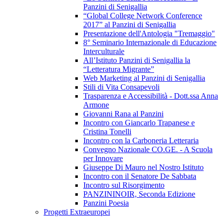
Panzini di Senigallia
“Global College Network Conference
2017” al Panzini di Senigallia
Presentazione dell'Antologia "Tremaggio"
8° Seminario Internazionale di Educazione
Interculturale
All’Istituto Panzini di Senigallia la
“Letteratura Migrante”
Web Marketing al Panzini di Senigallia
Stili di Vita Consapevoli
Trasparenza e Accessibilità - Dott.ssa Anna
Armone
Giovanni Rana al Panzini
Incontro con Giancarlo Trapanese e
Cristina Tonelli
Incontro con la Carboneria Letteraria
Convegno Nazionale CO.GE. - A Scuola
per Innovare
Giuseppe Di Mauro nel Nostro Istituto
Incontro con il Senatore De Sabbata
Incontro sul Risorgimento
PANZININOIR, Seconda Edizione
Panzini Poesia
Progetti Extraeuropei