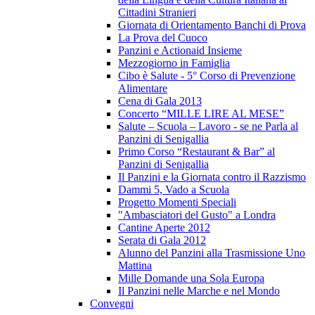
Cittadini Stranieri
Giornata di Orientamento Banchi di Prova
La Prova del Cuoco
Panzini e Actionaid Insieme
Mezzogiorno in Famiglia
Cibo è Salute - 5° Corso di Prevenzione
Alimentare
Cena di Gala 2013
Concerto “MILLE LIRE AL MESE”
Salute – Scuola – Lavoro - se ne Parla al
Panzini di Senigallia
Primo Corso “Restaurant & Bar” al
Panzini di Senigallia
Il Panzini e la Giornata contro il Razzismo
Dammi 5, Vado a Scuola
Progetto Momenti Speciali
"Ambasciatori del Gusto" a Londra
Cantine Aperte 2012
Serata di Gala 2012
Alunno del Panzini alla Trasmissione Uno
Mattina
Mille Domande una Sola Europa
Il Panzini nelle Marche e nel Mondo
Convegni