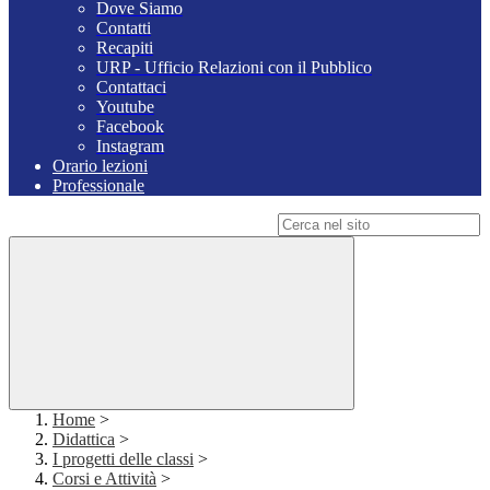
Dove Siamo
Contatti
Recapiti
URP - Ufficio Relazioni con il Pubblico
Contattaci
Youtube
Facebook
Instagram
Orario lezioni
Professionale
Campo di ricerca per le pagine del sito
Home
>
Didattica
>
I progetti delle classi
>
Corsi e Attività
>