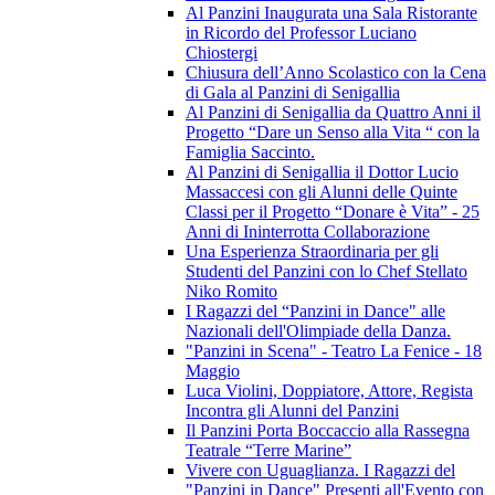
Al Panzini Inaugurata una Sala Ristorante
in Ricordo del Professor Luciano
Chiostergi
Chiusura dell’Anno Scolastico con la Cena
di Gala al Panzini di Senigallia
Al Panzini di Senigallia da Quattro Anni il
Progetto “Dare un Senso alla Vita “ con la
Famiglia Saccinto.
Al Panzini di Senigallia il Dottor Lucio
Massaccesi con gli Alunni delle Quinte
Classi per il Progetto “Donare è Vita” - 25
Anni di Ininterrotta Collaborazione
Una Esperienza Straordinaria per gli
Studenti del Panzini con lo Chef Stellato
Niko Romito
I Ragazzi del “Panzini in Dance" alle
Nazionali dell'Olimpiade della Danza.
"Panzini in Scena" - Teatro La Fenice - 18
Maggio
Luca Violini, Doppiatore, Attore, Regista
Incontra gli Alunni del Panzini
Il Panzini Porta Boccaccio alla Rassegna
Teatrale “Terre Marine”
Vivere con Uguaglianza. I Ragazzi del
"Panzini in Dance" Presenti all'Evento con