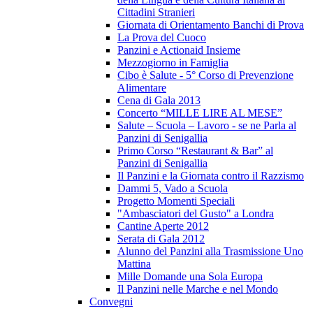
Cittadini Stranieri
Giornata di Orientamento Banchi di Prova
La Prova del Cuoco
Panzini e Actionaid Insieme
Mezzogiorno in Famiglia
Cibo è Salute - 5° Corso di Prevenzione
Alimentare
Cena di Gala 2013
Concerto “MILLE LIRE AL MESE”
Salute – Scuola – Lavoro - se ne Parla al
Panzini di Senigallia
Primo Corso “Restaurant & Bar” al
Panzini di Senigallia
Il Panzini e la Giornata contro il Razzismo
Dammi 5, Vado a Scuola
Progetto Momenti Speciali
"Ambasciatori del Gusto" a Londra
Cantine Aperte 2012
Serata di Gala 2012
Alunno del Panzini alla Trasmissione Uno
Mattina
Mille Domande una Sola Europa
Il Panzini nelle Marche e nel Mondo
Convegni