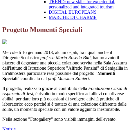
TREND: new skills for experiential,
personalized and integrated tourism
DIGITAL EUROPEANS
MARCHE DI CHARME
Progetto Momenti Speciali
Mercoledì 16 gennaio 2013, alcuni ospiti, tra i quali anche il
Dirigente Scolastico
prof.ssa Maria Rosella Bitti
, hanno avuto il
piacere di degustare una piccola colazione servita nella Sala Azzurra
dell'Istituto di Istruzione Superiore "Alfredo Panzini" di Senigallia in
un'atmosfera particolare resa possibile dal progetto "
Momenti
Speciali
" coordinato dal
prof. Massimo Ranieri
.
Il progetto, realizzato grazie al contributo della
Fondazione Cassa di
risparmio di Jesi
, è rivolto in modo specifico ad allievi con diverse
abilità, per dare loro più occasioni di svolgere attività pratiche di
laboratorio; ecco perché si è trattato di una colazione differente dalle
solite, un momento speciale con un valore aggiunto inestimabile.
Nella sezione "Fotogallery" sono visibili immagini dell'evento.
Notizie