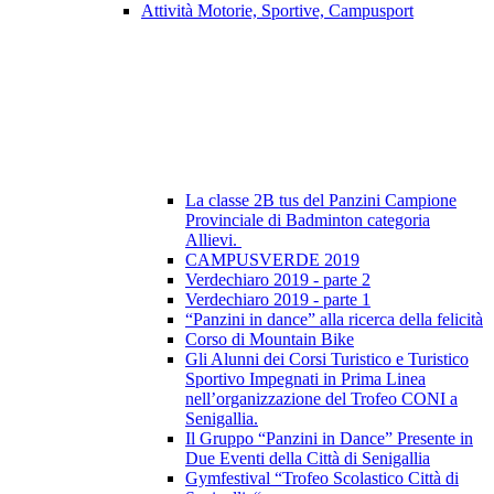
Attività Motorie, Sportive, Campusport
La classe 2B tus del Panzini Campione
Provinciale di Badminton categoria
Allievi.
CAMPUSVERDE 2019
Verdechiaro 2019 - parte 2
Verdechiaro 2019 - parte 1
“Panzini in dance” alla ricerca della felicità
Corso di Mountain Bike
Gli Alunni dei Corsi Turistico e Turistico
Sportivo Impegnati in Prima Linea
nell’organizzazione del Trofeo CONI a
Senigallia.
Il Gruppo “Panzini in Dance” Presente in
Due Eventi della Città di Senigallia
Gymfestival “Trofeo Scolastico Città di