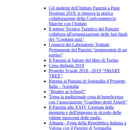
Gli studenti dell’Istituto Panzini a Pane
Nostrum 2019: si rinnova la storica
collaborazione della Confcommercio
Marche con l’Istituto
Il settore Tecnico Turistico del Panzini
collabora all'organizzazione delle fasi finali
del "Cooking quiz"
I ragazzi del Laboratorio Teatrale
Permanente del Panzini “protagonisti di un
sorriso”
Il Panzini al Salone del libro di Torino
Cena disfagia 2019
Progetto Scuole 2018 –2019 “SMART
TREE”
Ritorna al Panzini di Senigallia il Progetto
Italia – Australia
“Beatles at School!”
Torna la tradizionale cena di beneficenza
con l’associazione “Giardino degli Angeli”
Il Panzini alla XXIV Giornata della
memoria e dell'impegno in ricordo delle
vittime innocenti delle mafie.
Albania - Festa della Repubblica Italiana a
Valona con il Panzini di Senigallia