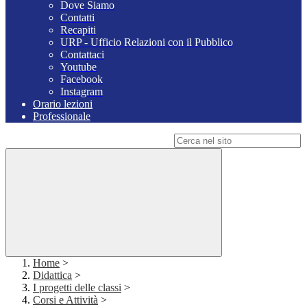
Dove Siamo
Contatti
Recapiti
URP - Ufficio Relazioni con il Pubblico
Contattaci
Youtube
Facebook
Instagram
Orario lezioni
Professionale
Campo di ricerca per le pagine del sito
Home
>
Didattica
>
I progetti delle classi
>
Corsi e Attività
>