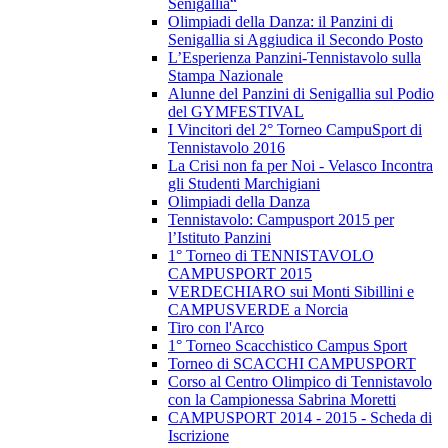
Senigallia“
Olimpiadi della Danza: il Panzini di
Senigallia si Aggiudica il Secondo Posto
L’Esperienza Panzini-Tennistavolo sulla
Stampa Nazionale
Alunne del Panzini di Senigallia sul Podio
del GYMFESTIVAL
I Vincitori del 2° Torneo CampuSport di
Tennistavolo 2016
La Crisi non fa per Noi - Velasco Incontra
gli Studenti Marchigiani
Olimpiadi della Danza
Tennistavolo: Campusport 2015 per
l’Istituto Panzini
1° Torneo di TENNISTAVOLO
CAMPUSPORT 2015
VERDECHIARO sui Monti Sibillini e
CAMPUSVERDE a Norcia
Tiro con l'Arco
1° Torneo Scacchistico Campus Sport
Torneo di SCACCHI CAMPUSPORT
Corso al Centro Olimpico di Tennistavolo
con la Campionessa Sabrina Moretti
CAMPUSPORT 2014 - 2015 - Scheda di
Iscrizione