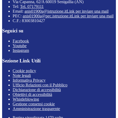
Via Capanna, 62/A 60019 Senigallia (AN)
Tel:
Tel. 07179111
Email:
anis01900a@istruzione.it
Link per inviare una mail
PEC:
anis01900a@pec.istruzione.it
Link per inviare una mail
C.F.: 83003810427
Seguici su
Facebook
Youtube
Instagram
Sezione Link Utili
Cookie policy
Note legali
Informativa Privacy
Ufficio Relazioni con il Pubblico
Dichiarazione di accessibilità
Obiettivi di accessibilità
Whistleblowing
Gestione consensi cookie
Amministrazione trasparente
Pagina visualizzata
1470
volte