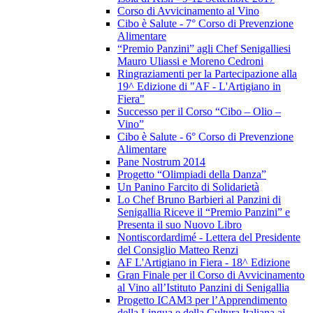
Corso di Avvicinamento al Vino
Cibo è Salute - 7° Corso di Prevenzione
Alimentare
“Premio Panzini” agli Chef Senigalliesi
Mauro Uliassi e Moreno Cedroni
Ringraziamenti per la Partecipazione alla
19^ Edizione di "AF - L'Artigiano in
Fiera"
Successo per il Corso “Cibo – Olio –
Vino”
Cibo è Salute - 6° Corso di Prevenzione
Alimentare
Pane Nostrum 2014
Progetto “Olimpiadi della Danza”
Un Panino Farcito di Solidarietà
Lo Chef Bruno Barbieri al Panzini di
Senigallia Riceve il “Premio Panzini” e
Presenta il suo Nuovo Libro
Nontiscordardimé - Lettera del Presidente
del Consiglio Matteo Renzi
AF L'Artigiano in Fiera - 18^ Edizione
Gran Finale per il Corso di Avvicinamento
al Vino all’Istituto Panzini di Senigallia
Progetto ICAM3 per l’Apprendimento
della Lingua e della Cultura Italiana ai