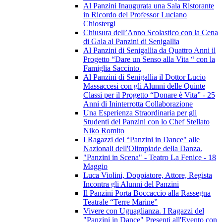
Al Panzini Inaugurata una Sala Ristorante
in Ricordo del Professor Luciano
Chiostergi
Chiusura dell’Anno Scolastico con la Cena
di Gala al Panzini di Senigallia
Al Panzini di Senigallia da Quattro Anni il
Progetto “Dare un Senso alla Vita “ con la
Famiglia Saccinto.
Al Panzini di Senigallia il Dottor Lucio
Massaccesi con gli Alunni delle Quinte
Classi per il Progetto “Donare è Vita” - 25
Anni di Ininterrotta Collaborazione
Una Esperienza Straordinaria per gli
Studenti del Panzini con lo Chef Stellato
Niko Romito
I Ragazzi del “Panzini in Dance" alle
Nazionali dell'Olimpiade della Danza.
"Panzini in Scena" - Teatro La Fenice - 18
Maggio
Luca Violini, Doppiatore, Attore, Regista
Incontra gli Alunni del Panzini
Il Panzini Porta Boccaccio alla Rassegna
Teatrale “Terre Marine”
Vivere con Uguaglianza. I Ragazzi del
"Panzini in Dance" Presenti all'Evento con