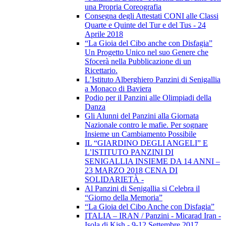
una Propria Coreografia
Consegna degli Attestati CONI alle Classi
Quarte e Quinte del Tur e del Tus - 24
Aprile 2018
“La Gioia del Cibo anche con Disfagia”
Un Progetto Unico nel suo Genere che
Sfocerà nella Pubblicazione di un
Ricettario.
L’Istituto Alberghiero Panzini di Senigallia
a Monaco di Baviera
Podio per il Panzini alle Olimpiadi della
Danza
Gli Alunni del Panzini alla Giornata
Nazionale contro le mafie. Per sognare
Insieme un Cambiamento Possibile
IL “GIARDINO DEGLI ANGELI” E
L’ISTITUTO PANZINI DI
SENIGALLIA INSIEME DA 14 ANNI –
23 MARZO 2018 CENA DI
SOLIDARIETÀ -
Al Panzini di Senigallia si Celebra il
“Giorno della Memoria”
“La Gioia del Cibo Anche con Disfagia”
ITALIA – IRAN / Panzini - Micarad Iran -
Isola di Kish - 9-12 Settembre 2017