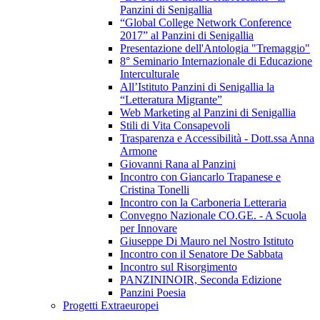
Panzini di Senigallia
“Global College Network Conference
2017” al Panzini di Senigallia
Presentazione dell'Antologia "Tremaggio"
8° Seminario Internazionale di Educazione
Interculturale
All’Istituto Panzini di Senigallia la
“Letteratura Migrante”
Web Marketing al Panzini di Senigallia
Stili di Vita Consapevoli
Trasparenza e Accessibilità - Dott.ssa Anna
Armone
Giovanni Rana al Panzini
Incontro con Giancarlo Trapanese e
Cristina Tonelli
Incontro con la Carboneria Letteraria
Convegno Nazionale CO.GE. - A Scuola
per Innovare
Giuseppe Di Mauro nel Nostro Istituto
Incontro con il Senatore De Sabbata
Incontro sul Risorgimento
PANZININOIR, Seconda Edizione
Panzini Poesia
Progetti Extraeuropei