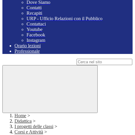
Dove Siamo
Contatti
Recapiti
URP - Ufficio Relazioni con il Pubblico
Contattaci
Youtube
Facebook
Instagram
Orario lezioni
Professionale
Campo di ricerca per le pagine del sito
Home
>
Didattica
>
I progetti delle classi
>
Corsi e Attività
>