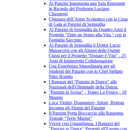
Al Panzini Inaugurata una Sala Ristorante
in Ricordo del Professor Luciano
Chiostergi
Chiusura dell’Anno Scolastico con la Cena
di Gala al Panzini di Senigallia
Al Panzini di Senigallia da Quattro Anni il
Progetto “Dare un Senso alla Vita “ con la
Famiglia Saccinto.
Al Panzini di Senigallia il Dottor Lucio
Massaccesi con gli Alunni delle Quinte
Classi per il Progetto “Donare è Vita” - 25
Anni di Ininterrotta Collaborazione
Una Esperienza Straordinaria per gli
Studenti del Panzini con lo Chef Stellato
Niko Romito
I Ragazzi del “Panzini in Dance" alle
Nazionali dell'Olimpiade della Danza.
"Panzini in Scena" - Teatro La Fenice - 18
Maggio
Luca Violini, Doppiatore, Attore, Regista
Incontra gli Alunni del Panzini
Il Panzini Porta Boccaccio alla Rassegna
Teatrale “Terre Marine”
Vivere con Uguaglianza. I Ragazzi del
"Panzini in Dance" Presenti all'Evento con