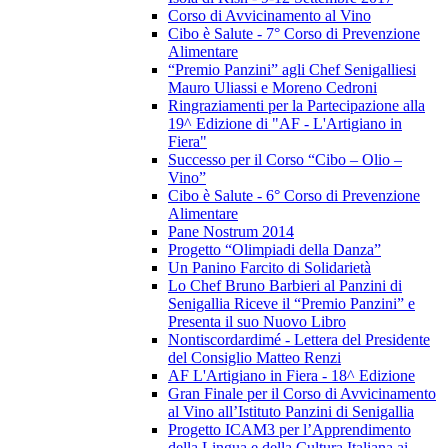
Corso di Avvicinamento al Vino
Cibo è Salute - 7° Corso di Prevenzione
Alimentare
“Premio Panzini” agli Chef Senigalliesi
Mauro Uliassi e Moreno Cedroni
Ringraziamenti per la Partecipazione alla
19^ Edizione di "AF - L'Artigiano in
Fiera"
Successo per il Corso “Cibo – Olio –
Vino”
Cibo è Salute - 6° Corso di Prevenzione
Alimentare
Pane Nostrum 2014
Progetto “Olimpiadi della Danza”
Un Panino Farcito di Solidarietà
Lo Chef Bruno Barbieri al Panzini di
Senigallia Riceve il “Premio Panzini” e
Presenta il suo Nuovo Libro
Nontiscordardimé - Lettera del Presidente
del Consiglio Matteo Renzi
AF L'Artigiano in Fiera - 18^ Edizione
Gran Finale per il Corso di Avvicinamento
al Vino all’Istituto Panzini di Senigallia
Progetto ICAM3 per l’Apprendimento
della Lingua e della Cultura Italiana ai