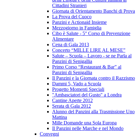
Cittadini Stranieri
Giornata di Orientamento Banchi di Prova
La Prova del Cuoco
Panzini e Actionaid Insieme
Mezzogiorno in Famiglia
Cibo è Salute - 5° Corso di Prevenzione
Alimentare
Cena di Gala 2013
Concerto “MILLE LIRE AL MESE”
Salute – Scuola – Lavoro - se ne Parla al
Panzini di Senigallia
Primo Corso “Restaurant & Bar” al
Panzini di Senigallia
Il Panzini e la Giornata contro il Razzismo
Dammi 5, Vado a Scuola
Progetto Momenti Speciali
"Ambasciatori del Gusto" a Londra
Cantine Aperte 2012
Serata di Gala 2012
Alunno del Panzini alla Trasmissione Uno
Mattina
Mille Domande una Sola Europa
Il Panzini nelle Marche e nel Mondo
Convegni