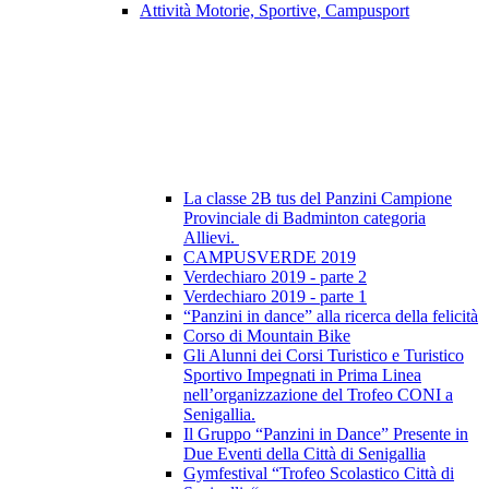
Attività Motorie, Sportive, Campusport
La classe 2B tus del Panzini Campione
Provinciale di Badminton categoria
Allievi.
CAMPUSVERDE 2019
Verdechiaro 2019 - parte 2
Verdechiaro 2019 - parte 1
“Panzini in dance” alla ricerca della felicità
Corso di Mountain Bike
Gli Alunni dei Corsi Turistico e Turistico
Sportivo Impegnati in Prima Linea
nell’organizzazione del Trofeo CONI a
Senigallia.
Il Gruppo “Panzini in Dance” Presente in
Due Eventi della Città di Senigallia
Gymfestival “Trofeo Scolastico Città di