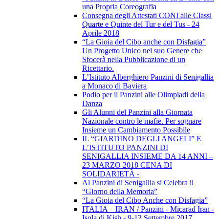
una Propria Coreografia
Consegna degli Attestati CONI alle Classi
Quarte e Quinte del Tur e del Tus - 24
Aprile 2018
“La Gioia del Cibo anche con Disfagia”
Un Progetto Unico nel suo Genere che
Sfocerà nella Pubblicazione di un
Ricettario.
L’Istituto Alberghiero Panzini di Senigallia
a Monaco di Baviera
Podio per il Panzini alle Olimpiadi della
Danza
Gli Alunni del Panzini alla Giornata
Nazionale contro le mafie. Per sognare
Insieme un Cambiamento Possibile
IL “GIARDINO DEGLI ANGELI” E
L’ISTITUTO PANZINI DI
SENIGALLIA INSIEME DA 14 ANNI –
23 MARZO 2018 CENA DI
SOLIDARIETÀ -
Al Panzini di Senigallia si Celebra il
“Giorno della Memoria”
“La Gioia del Cibo Anche con Disfagia”
ITALIA – IRAN / Panzini - Micarad Iran -
Isola di Kish - 9-12 Settembre 2017