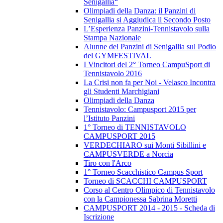
Senigallia“
Olimpiadi della Danza: il Panzini di
Senigallia si Aggiudica il Secondo Posto
L’Esperienza Panzini-Tennistavolo sulla
Stampa Nazionale
Alunne del Panzini di Senigallia sul Podio
del GYMFESTIVAL
I Vincitori del 2° Torneo CampuSport di
Tennistavolo 2016
La Crisi non fa per Noi - Velasco Incontra
gli Studenti Marchigiani
Olimpiadi della Danza
Tennistavolo: Campusport 2015 per
l’Istituto Panzini
1° Torneo di TENNISTAVOLO
CAMPUSPORT 2015
VERDECHIARO sui Monti Sibillini e
CAMPUSVERDE a Norcia
Tiro con l'Arco
1° Torneo Scacchistico Campus Sport
Torneo di SCACCHI CAMPUSPORT
Corso al Centro Olimpico di Tennistavolo
con la Campionessa Sabrina Moretti
CAMPUSPORT 2014 - 2015 - Scheda di
Iscrizione