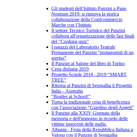
Gli studenti dell’Istituto Panzini a Pane
Nostrum 2019: si rinnova la storica
collaborazione della Confcommercio
Marche con l’Istituto
Il settore Tecnico Turistico del Panzini
collabora all'organizzazione delle fasi finali
del "Cooking quiz"
I ragazzi del Laboratorio Teatrale
Permanente del Panzini “protagonisti di un
sorriso”
Il Panzini al Salone del libro di Torino
Cena disfagia 2019
Progetto Scuole 2018 –2019 “SMART
TREE”
Ritorna al Panzini di Senigallia il Progetto
Italia – Australia
“Beatles at School!”
Torna la tradizionale cena di beneficenza
con l’associazione “Giardino degli Angeli”
Il Panzini alla XXIV Giornata della
memoria e dell'impegno in ricordo delle
vittime innocenti delle mafie.
Albania - Festa della Repubblica Italiana a
Valona con il Panzini di Senigallia