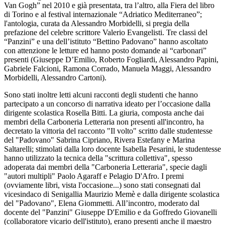
Van Gogh” nel 2010 e già presentata, tra l’altro, alla Fiera del libro
di Torino e al festival internazionale “Adriatico Mediterraneo”;
l'antologia, curata da Alessandro Morbidelli, si pregia della
prefazione del celebre scrittore Valerio Evangelisti. Tre classi del
“Panzini” e una dell’istituto “Bettino Padovano” hanno ascoltato
con attenzione le letture ed hanno posto domande ai “carbonari”
presenti (Giuseppe D’Emilio, Roberto Fogliardi, Alessandro Papini,
Gabriele Falcioni, Ramona Corrado, Manuela Maggi, Alessandro
Morbidelli, Alessandro Cartoni).
Sono stati inoltre letti alcuni racconti degli studenti che hanno
partecipato a un concorso di narrativa ideato per l’occasione dalla
dirigente scolastica Rosella Bitti. La giuria, composta anche dai
membri della Carboneria Letteraria non presenti all'incontro, ha
decretato la vittoria del racconto "Il volto" scritto dalle studentesse
del "Padovano" Sabrina Cipriano, Rivera Estefany e Marina
Saltarelli; stimolati dalla loro docente Isabella Pesarini, le studentesse
hanno utilizzato la tecnica della "scrittura collettiva", spesso
adoperata dai membri della "Carboneria Letteraria", specie dagli
"autori multipli" Paolo Agaraff e Pelagio D'Afro. I premi
(ovviamente libri, vista l'occasione...) sono stati consegnati dal
vicesindaco di Senigallia Maurizio Memè e dalla dirigente scolastica
del "Padovano", Elena Giommetti. All’incontro, moderato dal
docente del "Panzini" Giuseppe D'Emilio e da Goffredo Giovanelli
(collaboratore vicario dell'istituto), erano presenti anche il maestro