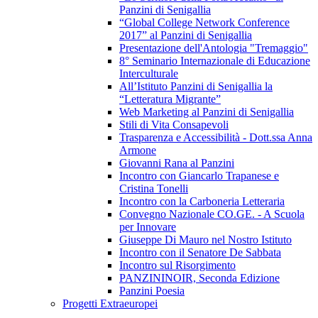
Panzini di Senigallia
“Global College Network Conference
2017” al Panzini di Senigallia
Presentazione dell'Antologia "Tremaggio"
8° Seminario Internazionale di Educazione
Interculturale
All’Istituto Panzini di Senigallia la
“Letteratura Migrante”
Web Marketing al Panzini di Senigallia
Stili di Vita Consapevoli
Trasparenza e Accessibilità - Dott.ssa Anna
Armone
Giovanni Rana al Panzini
Incontro con Giancarlo Trapanese e
Cristina Tonelli
Incontro con la Carboneria Letteraria
Convegno Nazionale CO.GE. - A Scuola
per Innovare
Giuseppe Di Mauro nel Nostro Istituto
Incontro con il Senatore De Sabbata
Incontro sul Risorgimento
PANZININOIR, Seconda Edizione
Panzini Poesia
Progetti Extraeuropei