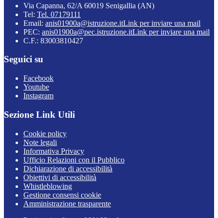
Via Capanna, 62/A 60019 Senigallia (AN)
Tel:
Tel. 07179111
Email:
anis01900a@istruzione.it
Link per inviare una mail
PEC:
anis01900a@pec.istruzione.it
Link per inviare una mail
C.F.: 83003810427
Seguici su
Facebook
Youtube
Instagram
Sezione Link Utili
Cookie policy
Note legali
Informativa Privacy
Ufficio Relazioni con il Pubblico
Dichiarazione di accessibilità
Obiettivi di accessibilità
Whistleblowing
Gestione consensi cookie
Amministrazione trasparente