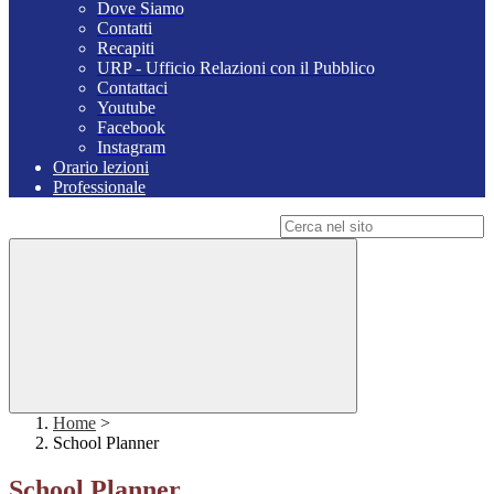
Dove Siamo
Contatti
Recapiti
URP - Ufficio Relazioni con il Pubblico
Contattaci
Youtube
Facebook
Instagram
Orario lezioni
Professionale
Campo di ricerca per le pagine del sito
Home
>
School Planner
School Planner