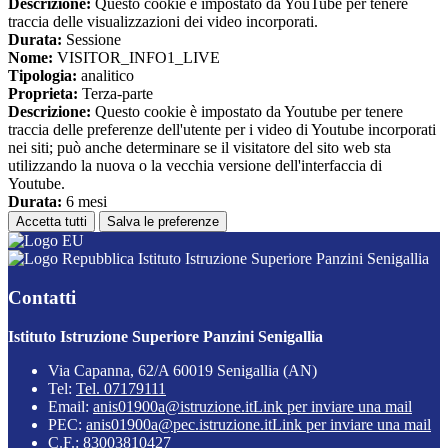
Descrizione:
Questo cookie è impostato da YouTube per tenere
traccia delle visualizzazioni dei video incorporati.
Durata:
Sessione
Nome:
VISITOR_INFO1_LIVE
Tipologia:
analitico
Proprieta:
Terza-parte
Descrizione:
Questo cookie è impostato da Youtube per tenere
traccia delle preferenze dell'utente per i video di Youtube incorporati
nei siti; può anche determinare se il visitatore del sito web sta
utilizzando la nuova o la vecchia versione dell'interfaccia di
Youtube.
Durata:
6 mesi
Accetta tutti
Salva le preferenze
Istituto Istruzione Superiore Panzini Senigallia
Contatti
Istituto Istruzione Superiore Panzini Senigallia
Via Capanna, 62/A 60019 Senigallia (AN)
Tel:
Tel. 07179111
Email:
anis01900a@istruzione.it
Link per inviare una mail
PEC:
anis01900a@pec.istruzione.it
Link per inviare una mail
C.F.: 83003810427