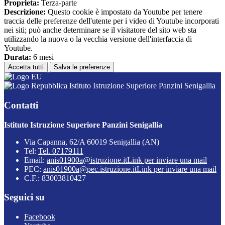
Proprieta:
Terza-parte
Descrizione:
Questo cookie è impostato da Youtube per tenere
traccia delle preferenze dell'utente per i video di Youtube incorporati
nei siti; può anche determinare se il visitatore del sito web sta
utilizzando la nuova o la vecchia versione dell'interfaccia di
Youtube.
Durata:
6 mesi
Accetta tutti
Salva le preferenze
Istituto Istruzione Superiore Panzini Senigallia
Contatti
Istituto Istruzione Superiore Panzini Senigallia
Via Capanna, 62/A 60019 Senigallia (AN)
Tel:
Tel. 07179111
Email:
anis01900a@istruzione.it
Link per inviare una mail
PEC:
anis01900a@pec.istruzione.it
Link per inviare una mail
C.F.: 83003810427
Seguici su
Facebook