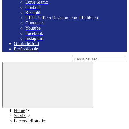
Dove Siamo
Contatti
Recapiti
URP - Ufficio Relazioni con il Pubblico
Contattaci
Youtube
Facebook
Instagram
Orario lezioni
Professionale
Campo di ricerca per le pagine del sito
Home
>
Servizi
>
Percorsi di studio