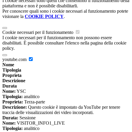
I cookie necessari sono quelli che consentono il funzionamento della
piattaforma e non è possibile disabilitarli.
Per conoscere quali sono i cookie necessari al funzionamento potete
visionare la
COOKIE POLICY
.
Cookie necessari per il funzionamento
I cookie necessari per il funzionamento non possono essere
disabilitati. È possibile consultare l'elenco nella pagina della cookie
policy.
youtube.com
Nome
Tipologia
Proprieta
Descrizione
Durata
Nome:
YSC
Tipologia:
analitico
Proprieta:
Terza-parte
Descrizione:
Questo cookie è impostato da YouTube per tenere
traccia delle visualizzazioni dei video incorporati.
Durata:
Sessione
Nome:
VISITOR_INFO1_LIVE
Tipologia:
analitico