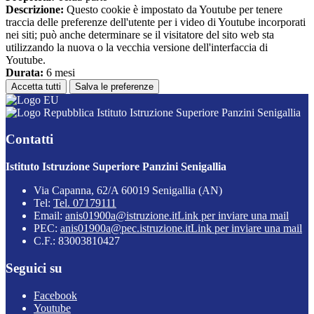
Descrizione:
Questo cookie è impostato da Youtube per tenere
traccia delle preferenze dell'utente per i video di Youtube incorporati
nei siti; può anche determinare se il visitatore del sito web sta
utilizzando la nuova o la vecchia versione dell'interfaccia di
Youtube.
Durata:
6 mesi
Accetta tutti
Salva le preferenze
Istituto Istruzione Superiore Panzini Senigallia
Contatti
Istituto Istruzione Superiore Panzini Senigallia
Via Capanna, 62/A 60019 Senigallia (AN)
Tel:
Tel. 07179111
Email:
anis01900a@istruzione.it
Link per inviare una mail
PEC:
anis01900a@pec.istruzione.it
Link per inviare una mail
C.F.: 83003810427
Seguici su
Facebook
Youtube