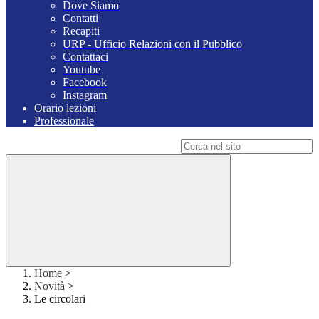
Dove Siamo
Contatti
Recapiti
URP - Ufficio Relazioni con il Pubblico
Contattaci
Youtube
Facebook
Instagram
Orario lezioni
Professionale
Campo di ricerca per le pagine del sito
Home
>
Novità
>
Le circolari