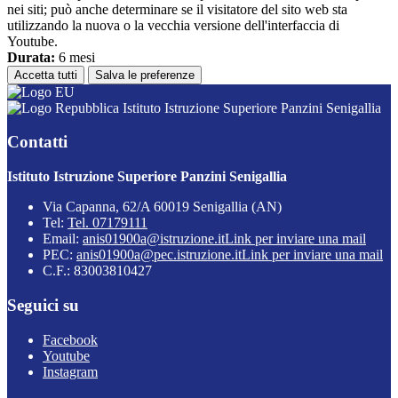
nei siti; può anche determinare se il visitatore del sito web sta
utilizzando la nuova o la vecchia versione dell'interfaccia di
Youtube.
Durata:
6 mesi
Accetta tutti
Salva le preferenze
Istituto Istruzione Superiore Panzini Senigallia
Contatti
Istituto Istruzione Superiore Panzini Senigallia
Via Capanna, 62/A 60019 Senigallia (AN)
Tel:
Tel. 07179111
Email:
anis01900a@istruzione.it
Link per inviare una mail
PEC:
anis01900a@pec.istruzione.it
Link per inviare una mail
C.F.: 83003810427
Seguici su
Facebook
Youtube
Instagram