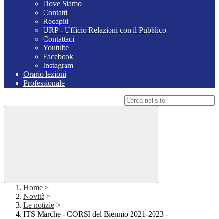
Dove Siamo
Contatti
Recapiti
URP - Ufficio Relazioni con il Pubblico
Contattaci
Youtube
Facebook
Instagram
Orario lezioni
Professionale
Campo di ricerca per le pagine del sito
Home
>
Novità
>
Le notizie
>
ITS Marche - CORSI del Biennio 2021-2023 -