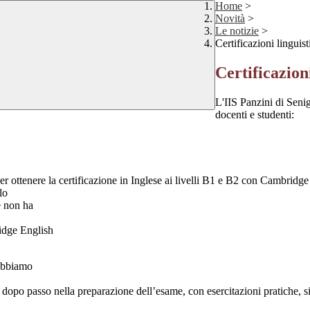
Home
>
Novità
>
Le notizie
>
Certificazioni linguist
Certificazioni
L'IIS Panzini di Senig
docenti e studenti:
er ottenere la certificazione in Inglese ai livelli B1 e B2 con Cambridge
lo
e non ha
idge English
abbiamo
o dopo passo nella preparazione dell’esame, con esercitazioni pratiche, s