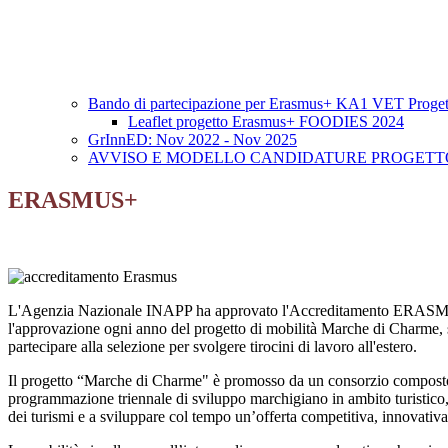
Bando di partecipazione per Erasmus+ KA1 VET Pro
Leaflet progetto Erasmus+ FOODIES 2024
GrInnED: Nov 2022 - Nov 2025
AVVISO E MODELLO CANDIDATURE PROGETTO
ERASMUS+
L'Agenzia Nazionale INAPP ha approvato l'Accreditamento ERASMUS+ de
l'approvazione ogni anno del progetto di mobilità Marche di Charme, se o
partecipare alla selezione per svolgere tirocini di lavoro all'estero.
Il progetto “Marche di Charme" è promosso da un consorzio compost
programmazione triennale di sviluppo marchigiano in ambito turistico, 
dei turismi e a sviluppare col tempo un’offerta competitiva, innovativa