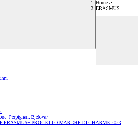
Home
>
ERASMUS+
unni
+
ne
a, Perpignan, Bjelovar
AFF ERASMUS+ PROGETTO MARCHE DI CHARME 2023