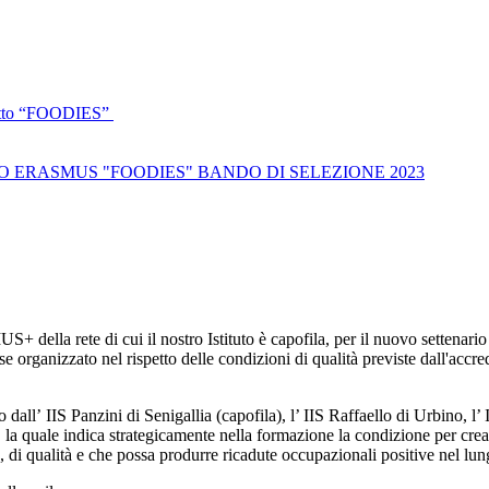
getto “FOODIES”
 ERASMUS "FOODIES" BANDO DI SELEZIONE 2023
lla rete di cui il nostro Istituto è capofila, per il nuovo settenari
rganizzato nel rispetto delle condizioni di qualità previste dall'accredi
o dall’
IIS Panzini di Senigallia (capofila), l’ IIS Raffaello di Urbino, l’
la quale indica strategicamente nella formazione la condizione per crea
, di qualità e che possa produrre ricadute occupazionali positive nel lu