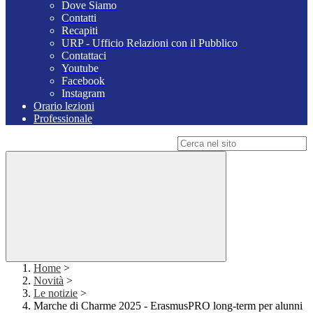
Dove Siamo
Contatti
Recapiti
URP - Ufficio Relazioni con il Pubblico
Contattaci
Youtube
Facebook
Instagram
Orario lezioni
Professionale
Campo di ricerca per le pagine del sito
Home
>
Novità
>
Le notizie
>
Marche di Charme 2025 - ErasmusPRO long-term per alunni