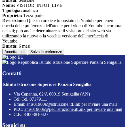
Durata:
Sessione
Nome:
VISITOR_INFO1_LIVE
Tipologia:
analitico
Proprieta:
Terza-parte
Descrizione:
Questo cookie è impostato da Youtube per tenere
traccia delle preferenze dell'utente per i video di Youtube incorporati
nei siti; può anche determinare se il visitatore del sito web sta
utilizzando la nuova o la vecchia versione dell'interfaccia di
Youtube.
Durata:
6 mesi
Accetta tutti
Salva le preferenze
Istituto Istruzione Superiore Panzini Senigallia
Contatti
Istituto Istruzione Superiore Panzini Senigallia
Via Capanna, 62/A 60019 Senigallia (AN)
Tel:
Tel. 07179111
Email:
anis01900a@istruzione.it
Link per inviare una mail
PEC:
anis01900a@pec.istruzione.it
Link per inviare una mail
C.F.: 83003810427
Seguici su