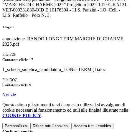
“MARCHE DI CHARME 2025” Progetto n 2025-1-IT01-KA121-
VET-
000331830-OID E 10176304 - I.I.S. Panzini - I.O. Celli -
I.I.S.
Raffello
- Polo N. 3.
Allegati
annotazione_BANDO LONG TERM MARCHE DI CHARME
2025.pdf
File PDF
Contatore click: 17
1_scheda_sintetica_candidatura_LONG TERM (1).doc
File DOC
Contatore click: 9
Notizie
Questo sito o gli strumenti terzi da questo utilizzati si avvalgono di
cookie necessari al funzionamento ed utili alle finalità illustrate nella
COOKIE POLICY
.
Personalizza
Rifiuta tutti
i cookies
Accetta tutti
i cookies
Gestione cookie