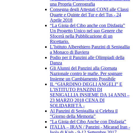
una Propria Coreografia
Consegna degli Attestati CONI alle Classi
Quarte e Quinte del Tur e del Tus - 24
Aprile 2018
“La Gioia del Cibo anche con Disfagia”
Un Progetto Unico nel suo Genere che
Sfocerà nella Pubblicazione di un
Ricettario.
L’Istituto Alberghiero Panzini di Senigallia
a Monaco di Baviera
Podio per il Panzini alle Olimpiadi della
Danza
Gli Alunni del Panzini alla Giornata
Nazionale contro le mafie. Per sognare
Insieme un Cambiamento Possibile
IL “GIARDINO DEGLI ANGELI” E
L’ISTITUTO PANZINI DI
SENIGALLIA INSIEME DA 14 ANNI –
23 MARZO 2018 CENA DI
SOLIDARIETÀ -
Al Panzini di Senigallia si Celebra il
“Giorno della Memoria”
“La Gioia del Cibo Anche con Disfagia”
ITALIA – IRAN / Panzini - Micarad Iran -
Isola di Kish - 9-12 Settembre 2017