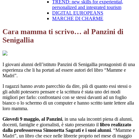
TREND: new skills for experiential,
personalized and integrated tourism
DIGITAL EUROPEANS
MARCHE DI CHARME
Cara mamma ti scrivo… al Panzini di
Senigallia
I giovani alunni dell’istituto Panzini di Senigallia protagonisti di una
esperienza che li ha portati ad essere autori del libro “Mamme e
Madri”.
I ragazzi hanno avuto parecchio da dire, più di quanto essi stessi o
gli adulti potessero pensare e la scrittura è stata uno dei modi
migliori per farlo: confrontarsi con se stessi davanti ad un foglio
bianco o lo schermo di un computer e hanno scritto tante lettere alla
loro mamma.
Giovedì 9 maggio, al Panzini
, in una sala incontri piena di alunni,
docenti, famiglie e giornalisti, è stato presentato il
libro realizzato
dalla professoressa Simonetta Sagrati e i suoi alunni
. “Mamme e
Madri”, un libro che esce nelle librerie proprio nel mese di maggio