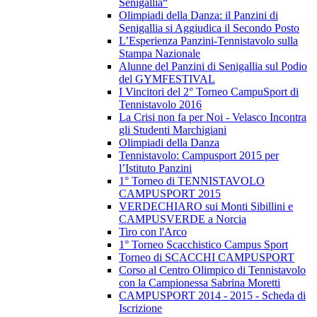
Senigallia“
Olimpiadi della Danza: il Panzini di
Senigallia si Aggiudica il Secondo Posto
L’Esperienza Panzini-Tennistavolo sulla
Stampa Nazionale
Alunne del Panzini di Senigallia sul Podio
del GYMFESTIVAL
I Vincitori del 2° Torneo CampuSport di
Tennistavolo 2016
La Crisi non fa per Noi - Velasco Incontra
gli Studenti Marchigiani
Olimpiadi della Danza
Tennistavolo: Campusport 2015 per
l’Istituto Panzini
1° Torneo di TENNISTAVOLO
CAMPUSPORT 2015
VERDECHIARO sui Monti Sibillini e
CAMPUSVERDE a Norcia
Tiro con l'Arco
1° Torneo Scacchistico Campus Sport
Torneo di SCACCHI CAMPUSPORT
Corso al Centro Olimpico di Tennistavolo
con la Campionessa Sabrina Moretti
CAMPUSPORT 2014 - 2015 - Scheda di
Iscrizione