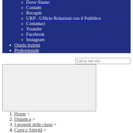
Dove Siamo
Contatti
Recapiti
URP - Ufficio Relazioni con il Pubblico
Contattaci
Youtube
Facebook
Instagram
Orario lezioni
Professionale
Campo di ricerca per le pagine del sito
Home
>
Didattica
>
I progetti delle classi
>
Corsi e Attività
>