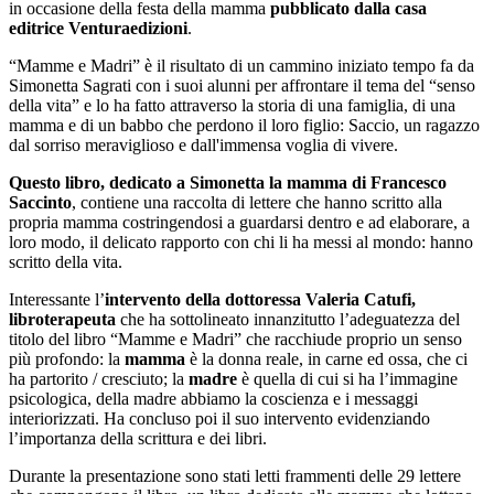
in occasione della festa della mamma
pubblicato dalla casa
editrice Venturaedizioni
.
“Mamme e Madri” è il risultato di un cammino iniziato tempo fa da
Simonetta Sagrati con i suoi alunni per affrontare il tema del “senso
della vita” e lo ha fatto attraverso la storia di una famiglia, di una
mamma e di un babbo che perdono il loro figlio: Saccio, un ragazzo
dal sorriso meraviglioso e dall'immensa voglia di vivere.
Questo libro, dedicato a Simonetta la mamma di Francesco
Saccinto
, contiene una raccolta di lettere che hanno scritto alla
propria mamma costringendosi a guardarsi dentro e ad elaborare, a
loro modo, il delicato rapporto con chi li ha messi al mondo: hanno
scritto della vita.
Interessante l’
intervento della dottoressa Valeria Catufi,
libroterapeuta
che ha sottolineato innanzitutto l’adeguatezza del
titolo del libro “Mamme e Madri” che racchiude proprio un senso
più profondo: la
mamma
è la donna reale, in carne ed ossa, che ci
ha partorito / cresciuto; la
madre
è quella di cui si ha l’immagine
psicologica, della madre abbiamo la coscienza e i messaggi
interiorizzati. Ha concluso poi il suo intervento evidenziando
l’importanza della scrittura e dei libri.
Durante la presentazione sono stati letti frammenti delle 29 lettere