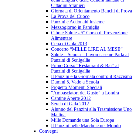
Cittadini Stranieri
Giornata di Orientamento Banchi di Prova
La Prova del Cuoco
Panzini e Actionaid Insieme
Mezzogiorno in Famiglia
Cibo è Salute - 5° Corso di Prevenzione
Alimentare
Cena di Gala 2013
Concerto “MILLE LIRE AL MESE”
Salute – Scuola – Lavoro - se ne Parla al
Panzini di Senigallia
Primo Corso “Restaurant & Bar” al
Panzini di Senigallia
Il Panzini e la Giornata contro il Razzismo
Dammi 5, Vado a Scuola
Progetto Momenti Speciali
"Ambasciatori del Gusto" a Londra
Cantine Aperte 2012
Serata di Gala 2012
Alunno del Panzini alla Trasmissione Uno
Mattina
Mille Domande una Sola Europa
Il Panzini nelle Marche e nel Mondo
Convegni