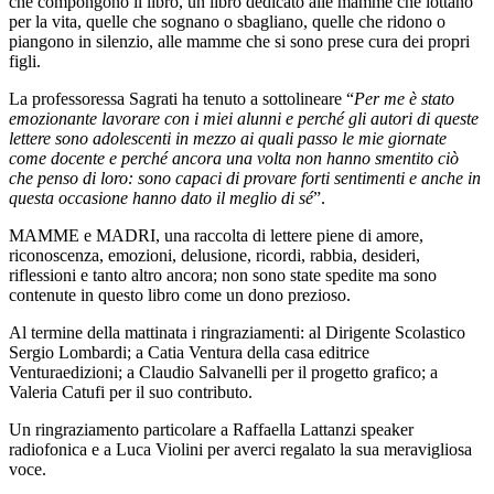
che compongono il libro, un libro dedicato alle mamme che lottano
per la vita, quelle che sognano o sbagliano, quelle che ridono o
piangono in silenzio, alle mamme che si sono prese cura dei propri
figli.
La professoressa Sagrati ha tenuto a sottolineare “
Per me è stato
emozionante lavorare con i miei alunni e perché gli autori di queste
lettere sono adolescenti in mezzo ai quali passo le mie giornate
come docente e perché ancora una volta non hanno smentito ciò
che penso di loro: sono capaci di provare forti sentimenti e anche in
questa occasione hanno dato il meglio di sé
”.
MAMME e MADRI, una raccolta di lettere piene di amore,
riconoscenza, emozioni, delusione, ricordi, rabbia, desideri,
riflessioni e tanto altro ancora; non sono state spedite ma sono
contenute in questo libro come un dono prezioso.
Al termine della mattinata i ringraziamenti: al Dirigente Scolastico
Sergio Lombardi; a Catia Ventura della casa editrice
Venturaedizioni; a Claudio Salvanelli per il progetto grafico; a
Valeria Catufi per il suo contributo.
Un ringraziamento particolare a Raffaella Lattanzi speaker
radiofonica e a Luca Violini per averci regalato la sua meravigliosa
voce.