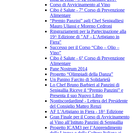
Corso di Avvicinamento al Vino
Cibo è Salute - 7° Corso di Prevenzione
Alimentare
“Premio Panzini” agli Chef Senigalliesi
Mauro Uliassi e Moreno Cedroni
Ringraziamenti per la Partecipazione alla
19^ Edizione di "AF - L'Artigiano in
Fiera"
Successo per il Corso “Cibo – Olio –
Vino”
Cibo è Salute - 6° Corso di Prevenzione
Alimentare
Pane Nostrum 2014
Progetto “Olimpiadi della Danza”
Un Panino Farcito di Solidarietà
Lo Chef Bruno Barbieri al Panzini di
Senigallia Riceve il “Premio Panzini” e
Presenta il suo Nuovo Libro
Nontiscordardimé - Lettera del Presidente
del Consiglio Matteo Renzi
AF L'Artigiano in Fiera - 18^ Edizione
Gran Finale per il Corso di Avvicinamento
al Vino all’Istituto Panzini di Senigallia
Progetto ICAM3 per l’Apprendimento
della Lingua e della Cultura Italiana ai