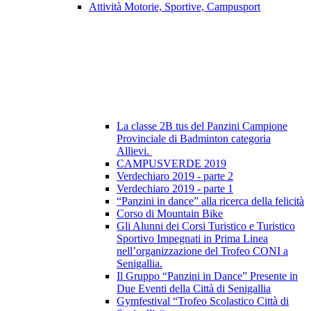
Attività Motorie, Sportive, Campusport
La classe 2B tus del Panzini Campione
Provinciale di Badminton categoria
Allievi.
CAMPUSVERDE 2019
Verdechiaro 2019 - parte 2
Verdechiaro 2019 - parte 1
“Panzini in dance” alla ricerca della felicità
Corso di Mountain Bike
Gli Alunni dei Corsi Turistico e Turistico
Sportivo Impegnati in Prima Linea
nell’organizzazione del Trofeo CONI a
Senigallia.
Il Gruppo “Panzini in Dance” Presente in
Due Eventi della Città di Senigallia
Gymfestival “Trofeo Scolastico Città di