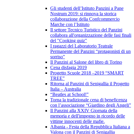
Gli studenti dell’Istituto Panzini a Pane
Nostrum 2019: si rinnova la storica
collaborazione della Confcommercio
Marche con l’Istituto
Il settore Tecnico Turistico del Panzini
collabora all'organizzazione delle fasi finali
del "Cooking quiz"
I ragazzi del Laboratorio Teatrale
Permanente del Panzini “protagonisti di un
sorriso”
Il Panzini al Salone del libro di Torino
Cena disfagia 2019
Progetto Scuole 2018 –2019 “SMART
TREE”
Ritorna al Panzini di Senigallia il Progetto
Italia – Australia
“Beatles at School!”
Torna la tradizionale cena di beneficenza
con l’associazione “Giardino degli Angeli”
Il Panzini alla XXIV Giornata della
memoria e dell'impegno in ricordo delle
vittime innocenti delle mafie.
Albania - Festa della Repubblica Italiana a
Valona con il Panzini di Senigallia