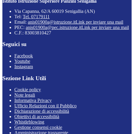
Istituto Istruzione Superiore Panzini Senigallia
Via Capanna, 62/A 60019 Senigallia (AN)
Tel:
Tel. 07179111
Email:
anis01900a@istruzione.it
Link per inviare una mail
PEC:
anis01900a@pec.istruzione.it
Link per inviare una mail
C.F.: 83003810427
Seguici su
Facebook
Youtube
Instagram
Sezione Link Utili
Cookie policy
Note legali
Informativa Privacy
Ufficio Relazioni con il Pubblico
Dichiarazione di accessibilità
Obiettivi di accessibilità
Whistleblowing
Gestione consensi cookie
Amministrazione trasparente