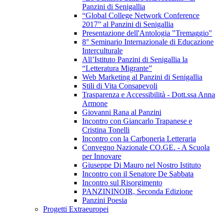
Panzini di Senigallia
“Global College Network Conference
2017” al Panzini di Senigallia
Presentazione dell'Antologia "Tremaggio"
8° Seminario Internazionale di Educazione
Interculturale
All’Istituto Panzini di Senigallia la
“Letteratura Migrante”
Web Marketing al Panzini di Senigallia
Stili di Vita Consapevoli
Trasparenza e Accessibilità - Dott.ssa Anna
Armone
Giovanni Rana al Panzini
Incontro con Giancarlo Trapanese e
Cristina Tonelli
Incontro con la Carboneria Letteraria
Convegno Nazionale CO.GE. - A Scuola
per Innovare
Giuseppe Di Mauro nel Nostro Istituto
Incontro con il Senatore De Sabbata
Incontro sul Risorgimento
PANZININOIR, Seconda Edizione
Panzini Poesia
Progetti Extraeuropei