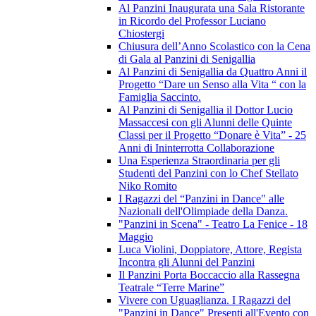
Al Panzini Inaugurata una Sala Ristorante
in Ricordo del Professor Luciano
Chiostergi
Chiusura dell’Anno Scolastico con la Cena
di Gala al Panzini di Senigallia
Al Panzini di Senigallia da Quattro Anni il
Progetto “Dare un Senso alla Vita “ con la
Famiglia Saccinto.
Al Panzini di Senigallia il Dottor Lucio
Massaccesi con gli Alunni delle Quinte
Classi per il Progetto “Donare è Vita” - 25
Anni di Ininterrotta Collaborazione
Una Esperienza Straordinaria per gli
Studenti del Panzini con lo Chef Stellato
Niko Romito
I Ragazzi del “Panzini in Dance" alle
Nazionali dell'Olimpiade della Danza.
"Panzini in Scena" - Teatro La Fenice - 18
Maggio
Luca Violini, Doppiatore, Attore, Regista
Incontra gli Alunni del Panzini
Il Panzini Porta Boccaccio alla Rassegna
Teatrale “Terre Marine”
Vivere con Uguaglianza. I Ragazzi del
"Panzini in Dance" Presenti all'Evento con