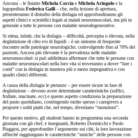
Ancona – le fisiatre
Michela Coccia
e
Michela Aringolo
e la
logopedista
Federica Galli
– che, nella lezione di apertura,
presenteranno il disturbo della disfagia ed approfondiranno gli
aspetti clinici e scientifici legati ai malati neuromuscolari, ma più in
generale a tutte le persone con malattie neurodegenerative.
Si stima, infatti, che la disfagia – difficoltà, percepita o rilevata, nella
deglutizione di cibo e/o di liquidi – è un sintomo di frequente
riscontro nelle patologie neurologiche, coinvolgendo fino al 70% dei
pazienti. Ancora più rilevante è la prevalenza nelle malattie
neuromuscolari: si può addirittura affermare che tutte le persone con
malattie neuromuscolari nella loro vita si troveranno a dover “fare i
conti” con la disfagia in maniera più o meno impegnativa e con
quadri clinici differenti.
A causa della disfagia le pietanze – per essere sicure in fase di
deglutizione – devono avere determinate caratteristiche (soffici,
frullate, macinate, ecc) e questo aspetto condiziona la preparazione
del pasto quotidiano, costringendo molto spesso i caregivers a
proporre i soliti piatti che, nel tempo, diventano “monotoni”.
Per questo motivo, gli studenti hanno in programma una seconda
giornata con gli chef, e insegnanti, Roberto Dormicchi e Paolo
Piaggesi, per approfondire l’argomento sui cibi, la loro lavorazione
affinché raggiungano le caratteristiche “amiche” delle persone con