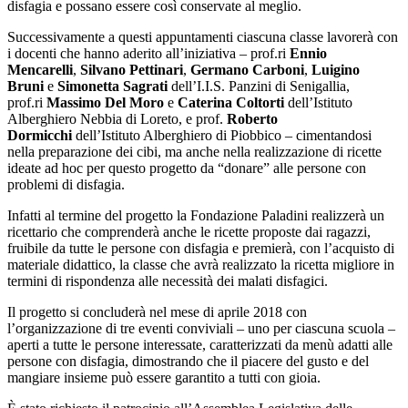
disfagia e possano essere così conservate al meglio.
Successivamente a questi appuntamenti ciascuna classe lavorerà con
i docenti che hanno aderito all’iniziativa – prof.ri
Ennio
Mencarelli
,
Silvano Pettinari
,
Germano Carboni
,
Luigino
Bruni
e
Simonetta Sagrati
dell’I.I.S. Panzini di Senigallia,
prof.ri
Massimo Del Moro
e
Caterina Coltorti
dell’Istituto
Alberghiero Nebbia di Loreto, e prof.
Roberto
Dormicchi
dell’Istituto Alberghiero di Piobbico – cimentandosi
nella preparazione dei cibi, ma anche nella realizzazione di ricette
ideate ad hoc per questo progetto da “donare” alle persone con
problemi di disfagia.
Infatti al termine del progetto la Fondazione Paladini realizzerà un
ricettario che comprenderà anche le ricette proposte dai ragazzi,
fruibile da tutte le persone con disfagia e premierà, con l’acquisto di
materiale didattico, la classe che avrà realizzato la ricetta migliore in
termini di rispondenza alle necessità dei malati disfagici.
Il progetto si concluderà nel mese di aprile 2018 con
l’organizzazione di tre eventi conviviali – uno per ciascuna scuola –
aperti a tutte le persone interessate, caratterizzati da menù adatti alle
persone con disfagia, dimostrando che il piacere del gusto e del
mangiare insieme può essere garantito a tutti con gioia.