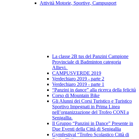
Attività Motorie, Sportive, Campusport
La classe 2B tus del Panzini Campione
Provinciale di Badminton categoria
Allievi.
CAMPUSVERDE 2019
Verdechiaro 2019 - parte 2
Verdechiaro 2019 - parte 1
“Panzini in dance” alla ricerca della felicità
Corso di Mountain Bike
Gli Alunni dei Corsi Turistico e Turistico
Sportivo Impegnati in Prima Linea
nell’organizzazione del Trofeo CONI a
Senigallia.
Il Gruppo “Panzini in Dance” Presente in
Due Eventi della Città di Senigallia
Gymfestival “Trofeo Scolastico Città di