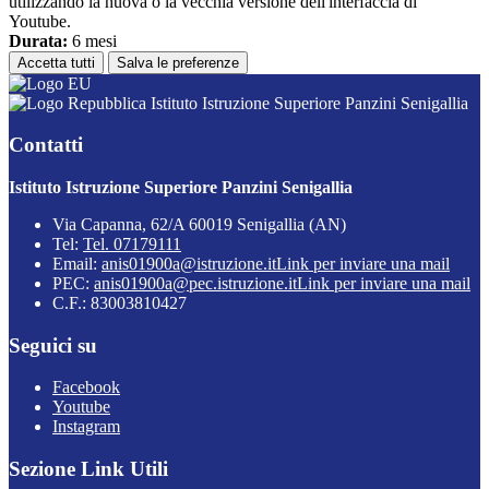
utilizzando la nuova o la vecchia versione dell'interfaccia di
Youtube.
Durata:
6 mesi
Accetta tutti
Salva le preferenze
Istituto Istruzione Superiore Panzini Senigallia
Contatti
Istituto Istruzione Superiore Panzini Senigallia
Via Capanna, 62/A 60019 Senigallia (AN)
Tel:
Tel. 07179111
Email:
anis01900a@istruzione.it
Link per inviare una mail
PEC:
anis01900a@pec.istruzione.it
Link per inviare una mail
C.F.: 83003810427
Seguici su
Facebook
Youtube
Instagram
Sezione Link Utili