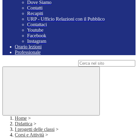
Dove Siamo
Contatti
Recapiti
URP - Ufficio Relazioni con il Pubblico
Contattaci
Youtube
Facebook
Instagram
Orario lezioni
Professionale
Campo di ricerca per le pagine del sito
Home
>
Didattica
>
I progetti delle classi
>
Corsi e Attività
>