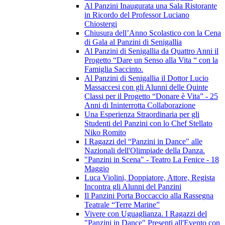
Al Panzini Inaugurata una Sala Ristorante
in Ricordo del Professor Luciano
Chiostergi
Chiusura dell’Anno Scolastico con la Cena
di Gala al Panzini di Senigallia
Al Panzini di Senigallia da Quattro Anni il
Progetto “Dare un Senso alla Vita “ con la
Famiglia Saccinto.
Al Panzini di Senigallia il Dottor Lucio
Massaccesi con gli Alunni delle Quinte
Classi per il Progetto “Donare è Vita” - 25
Anni di Ininterrotta Collaborazione
Una Esperienza Straordinaria per gli
Studenti del Panzini con lo Chef Stellato
Niko Romito
I Ragazzi del “Panzini in Dance" alle
Nazionali dell'Olimpiade della Danza.
"Panzini in Scena" - Teatro La Fenice - 18
Maggio
Luca Violini, Doppiatore, Attore, Regista
Incontra gli Alunni del Panzini
Il Panzini Porta Boccaccio alla Rassegna
Teatrale “Terre Marine”
Vivere con Uguaglianza. I Ragazzi del
"Panzini in Dance" Presenti all'Evento con