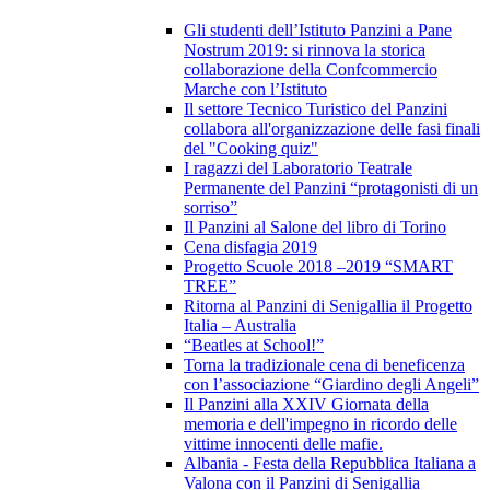
Gli studenti dell’Istituto Panzini a Pane
Nostrum 2019: si rinnova la storica
collaborazione della Confcommercio
Marche con l’Istituto
Il settore Tecnico Turistico del Panzini
collabora all'organizzazione delle fasi finali
del "Cooking quiz"
I ragazzi del Laboratorio Teatrale
Permanente del Panzini “protagonisti di un
sorriso”
Il Panzini al Salone del libro di Torino
Cena disfagia 2019
Progetto Scuole 2018 –2019 “SMART
TREE”
Ritorna al Panzini di Senigallia il Progetto
Italia – Australia
“Beatles at School!”
Torna la tradizionale cena di beneficenza
con l’associazione “Giardino degli Angeli”
Il Panzini alla XXIV Giornata della
memoria e dell'impegno in ricordo delle
vittime innocenti delle mafie.
Albania - Festa della Repubblica Italiana a
Valona con il Panzini di Senigallia