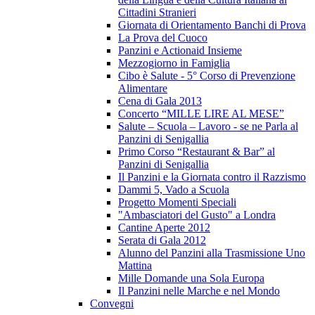
Cittadini Stranieri
Giornata di Orientamento Banchi di Prova
La Prova del Cuoco
Panzini e Actionaid Insieme
Mezzogiorno in Famiglia
Cibo è Salute - 5° Corso di Prevenzione
Alimentare
Cena di Gala 2013
Concerto “MILLE LIRE AL MESE”
Salute – Scuola – Lavoro - se ne Parla al
Panzini di Senigallia
Primo Corso “Restaurant & Bar” al
Panzini di Senigallia
Il Panzini e la Giornata contro il Razzismo
Dammi 5, Vado a Scuola
Progetto Momenti Speciali
"Ambasciatori del Gusto" a Londra
Cantine Aperte 2012
Serata di Gala 2012
Alunno del Panzini alla Trasmissione Uno
Mattina
Mille Domande una Sola Europa
Il Panzini nelle Marche e nel Mondo
Convegni