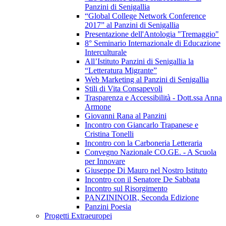
Panzini di Senigallia
“Global College Network Conference
2017” al Panzini di Senigallia
Presentazione dell'Antologia "Tremaggio"
8° Seminario Internazionale di Educazione
Interculturale
All’Istituto Panzini di Senigallia la
“Letteratura Migrante”
Web Marketing al Panzini di Senigallia
Stili di Vita Consapevoli
Trasparenza e Accessibilità - Dott.ssa Anna
Armone
Giovanni Rana al Panzini
Incontro con Giancarlo Trapanese e
Cristina Tonelli
Incontro con la Carboneria Letteraria
Convegno Nazionale CO.GE. - A Scuola
per Innovare
Giuseppe Di Mauro nel Nostro Istituto
Incontro con il Senatore De Sabbata
Incontro sul Risorgimento
PANZININOIR, Seconda Edizione
Panzini Poesia
Progetti Extraeuropei