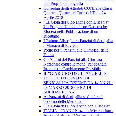
una Propria Coreografia
Consegna degli Attestati CONI alle Classi
Quarte e Quinte del Tur e del Tus - 24
Aprile 2018
“La Gioia del Cibo anche con Disfagia”
Un Progetto Unico nel suo Genere che
Sfocerà nella Pubblicazione di un
Ricettario.
L’Istituto Alberghiero Panzini di Senigallia
a Monaco di Baviera
Podio per il Panzini alle Olimpiadi della
Danza
Gli Alunni del Panzini alla Giornata
Nazionale contro le mafie. Per sognare
Insieme un Cambiamento Possibile
IL “GIARDINO DEGLI ANGELI” E
L’ISTITUTO PANZINI DI
SENIGALLIA INSIEME DA 14 ANNI –
23 MARZO 2018 CENA DI
SOLIDARIETÀ -
Al Panzini di Senigallia si Celebra il
“Giorno della Memoria”
“La Gioia del Cibo Anche con Disfagia”
ITALIA – IRAN / Panzini - Micarad Iran -
Isola di Kish - 9-12 Settembre 2017