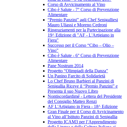
Corso di Avvicinamento al Vino
Cibo è Salute - 7° Corso di Prevenzione
Alimentare
“Premio Panzini” agli Chef Senigalliesi
Mauro Uliassi e Moreno Cedroni
Ringraziamenti per la Partecipazione alla
19^ Edizione di "AF - L'Artigiano in
Fiera"
Successo per il Corso “Cibo – Olio –
Vino”
Cibo è Salute - 6° Corso di Prevenzione
Alimentare
Pane Nostrum 2014
Progetto “Olimpiadi della Danza”
Un Panino Farcito di Solidarietà
Lo Chef Bruno Barbieri al Panzini di
Senigallia Riceve il “Premio Panzini” e
Presenta il suo Nuovo Libro
Nontiscordardimé - Lettera del Presidente
del Consiglio Matteo Renzi
AF L'Artigiano in Fiera - 18^ Edizione
Gran Finale per il Corso di Avvicinamento
al Vino all’Istituto Panzini di Senigallia
Progetto ICAM3 per l’Apprendimento
della Lingua e della Cultura Italiana ai