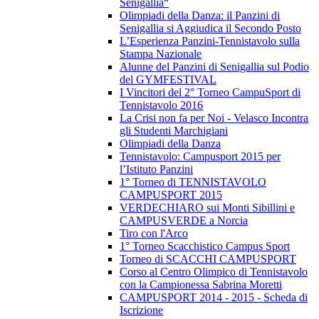
Senigallia“
Olimpiadi della Danza: il Panzini di
Senigallia si Aggiudica il Secondo Posto
L’Esperienza Panzini-Tennistavolo sulla
Stampa Nazionale
Alunne del Panzini di Senigallia sul Podio
del GYMFESTIVAL
I Vincitori del 2° Torneo CampuSport di
Tennistavolo 2016
La Crisi non fa per Noi - Velasco Incontra
gli Studenti Marchigiani
Olimpiadi della Danza
Tennistavolo: Campusport 2015 per
l’Istituto Panzini
1° Torneo di TENNISTAVOLO
CAMPUSPORT 2015
VERDECHIARO sui Monti Sibillini e
CAMPUSVERDE a Norcia
Tiro con l'Arco
1° Torneo Scacchistico Campus Sport
Torneo di SCACCHI CAMPUSPORT
Corso al Centro Olimpico di Tennistavolo
con la Campionessa Sabrina Moretti
CAMPUSPORT 2014 - 2015 - Scheda di
Iscrizione