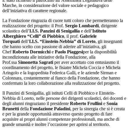
È stato richiesto il patrocinio all’Assemblea Legislativa delle
Marche, in considerazione del valore sociale e pedagogico
dell’iniziativa di carattere regionale.
La Fondazione ringrazia di cuore tutti coloro che permetteranno la
realizzazione del progetto: il Prof.
Sergio Lombardi
, dirigente
scolastico dell’
I.I.S. Panzini di Senigallia
e dell’
Istituto
Alberghiero “Celli” di Piobbico
, il prof.
Gabriele
Torquati
dell’
I.I.S. “Einstein-Nebbia” di Loreto
, gli insegnanti
che hanno scelto con passione di aderire all’iniziativa, gli
Chef
Roberto Dormicchi
e
Paolo Piaggesi
per la disponibilità
incondizionata alle iniziative della Fondazione, alla
Prof.ssa
Simonetta Sagrati
per aver accettato con entusiasmo il
coordinamento del progetto, le fisiatre Michela Coccia e Michela
Aringolo e la logopedista Federica Galli, e le aziende Sirman e
Colonnara, costantemente al fianco della Fondazione, che hanno
confermato la loro collaborazione alla realizzazione del progetto.
Il Panzini di Senigallia, gli istituti Celli di Piobbico e Einstein-
Nebbia di Loreto, nelle persone dei dirigenti scolastici, dei docenti e
degli alunni ringraziano il presidente
Roberto Frullini
e
Sonia
Brunetti
della
Fondazione Paladini
, per la sinergia che si è creata
e per la grande opportunità attraverso questo progetto di fare
acquisire ai propri alunni competenze professionali, ma anche di
grande umanità e inoltre l’occasione per aprirsi al territorio.