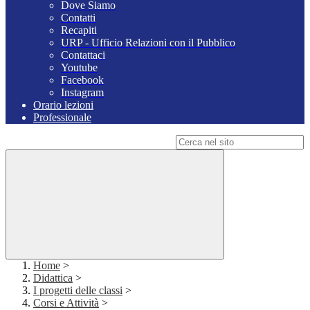
Dove Siamo
Contatti
Recapiti
URP - Ufficio Relazioni con il Pubblico
Contattaci
Youtube
Facebook
Instagram
Orario lezioni
Professionale
Campo di ricerca per le pagine del sito
Home
>
Didattica
>
I progetti delle classi
>
Corsi e Attività
>