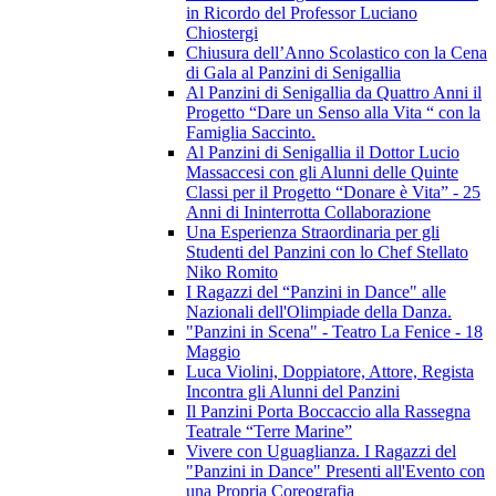
in Ricordo del Professor Luciano
Chiostergi
Chiusura dell’Anno Scolastico con la Cena
di Gala al Panzini di Senigallia
Al Panzini di Senigallia da Quattro Anni il
Progetto “Dare un Senso alla Vita “ con la
Famiglia Saccinto.
Al Panzini di Senigallia il Dottor Lucio
Massaccesi con gli Alunni delle Quinte
Classi per il Progetto “Donare è Vita” - 25
Anni di Ininterrotta Collaborazione
Una Esperienza Straordinaria per gli
Studenti del Panzini con lo Chef Stellato
Niko Romito
I Ragazzi del “Panzini in Dance" alle
Nazionali dell'Olimpiade della Danza.
"Panzini in Scena" - Teatro La Fenice - 18
Maggio
Luca Violini, Doppiatore, Attore, Regista
Incontra gli Alunni del Panzini
Il Panzini Porta Boccaccio alla Rassegna
Teatrale “Terre Marine”
Vivere con Uguaglianza. I Ragazzi del
"Panzini in Dance" Presenti all'Evento con
una Propria Coreografia