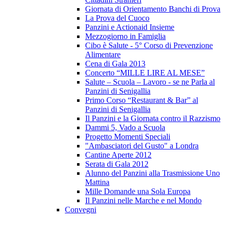
Giornata di Orientamento Banchi di Prova
La Prova del Cuoco
Panzini e Actionaid Insieme
Mezzogiorno in Famiglia
Cibo è Salute - 5° Corso di Prevenzione
Alimentare
Cena di Gala 2013
Concerto “MILLE LIRE AL MESE”
Salute – Scuola – Lavoro - se ne Parla al
Panzini di Senigallia
Primo Corso “Restaurant & Bar” al
Panzini di Senigallia
Il Panzini e la Giornata contro il Razzismo
Dammi 5, Vado a Scuola
Progetto Momenti Speciali
"Ambasciatori del Gusto" a Londra
Cantine Aperte 2012
Serata di Gala 2012
Alunno del Panzini alla Trasmissione Uno
Mattina
Mille Domande una Sola Europa
Il Panzini nelle Marche e nel Mondo
Convegni