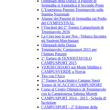
Olimpiadi della Danza: il Panzini di
Senigallia si Aggiudica il Secondo Posto
L’Esperienza Panzini-Tennistavolo sulla
Stampa Nazionale
Alunne del Panzini di Senigallia sul Podio
del GYMFESTIVAL
I Vincitori del 2° Torneo CampuSport di
Tennistavolo 2016
La Crisi non fa per Noi - Velasco Incontra
gli Studenti Marchigiani
Olimpiadi della Danza
Tennistavolo: Campusport 2015 per
l’Istituto Panzini
1° Torneo di TENNISTAVOLO
CAMPUSPORT 2015
VERDECHIARO sui Monti Sibillini e
CAMPUSVERDE a Norcia
Tiro con l'Arco
1° Torneo Scacchistico Campus Sport
Torneo di SCACCHI CAMPUSPORT
Corso al Centro Olimpico di Tennistavolo
con la Campionessa Sabrina Moretti
CAMPUSPORT 2014 - 2015 - Scheda di
Iscrizione
CAMPUSPORT - 2° Edizione della