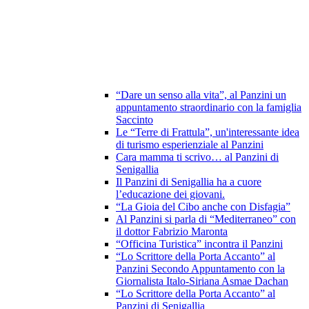
“Dare un senso alla vita”, al Panzini un
appuntamento straordinario con la famiglia
Saccinto
Le “Terre di Frattula”, un'interessante idea
di turismo esperienziale al Panzini
Cara mamma ti scrivo… al Panzini di
Senigallia
Il Panzini di Senigallia ha a cuore
l’educazione dei giovani.
“La Gioia del Cibo anche con Disfagia”
Al Panzini si parla di “Mediterraneo” con
il dottor Fabrizio Maronta
“Officina Turistica” incontra il Panzini
“Lo Scrittore della Porta Accanto” al
Panzini Secondo Appuntamento con la
Giornalista Italo-Siriana Asmae Dachan
“Lo Scrittore della Porta Accanto” al
Panzini di Senigallia