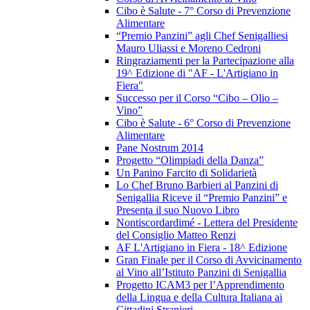
Cibo è Salute - 7° Corso di Prevenzione
Alimentare
“Premio Panzini” agli Chef Senigalliesi
Mauro Uliassi e Moreno Cedroni
Ringraziamenti per la Partecipazione alla
19^ Edizione di "AF - L'Artigiano in
Fiera"
Successo per il Corso “Cibo – Olio –
Vino”
Cibo è Salute - 6° Corso di Prevenzione
Alimentare
Pane Nostrum 2014
Progetto “Olimpiadi della Danza”
Un Panino Farcito di Solidarietà
Lo Chef Bruno Barbieri al Panzini di
Senigallia Riceve il “Premio Panzini” e
Presenta il suo Nuovo Libro
Nontiscordardimé - Lettera del Presidente
del Consiglio Matteo Renzi
AF L'Artigiano in Fiera - 18^ Edizione
Gran Finale per il Corso di Avvicinamento
al Vino all’Istituto Panzini di Senigallia
Progetto ICAM3 per l’Apprendimento
della Lingua e della Cultura Italiana ai
Cittadini Stranieri