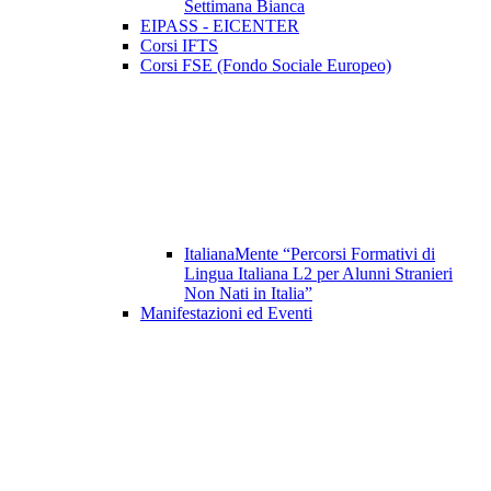
Settimana Bianca
EIPASS - EICENTER
Corsi IFTS
Corsi FSE (Fondo Sociale Europeo)
ItalianaMente “Percorsi Formativi di
Lingua Italiana L2 per Alunni Stranieri
Non Nati in Italia”
Manifestazioni ed Eventi