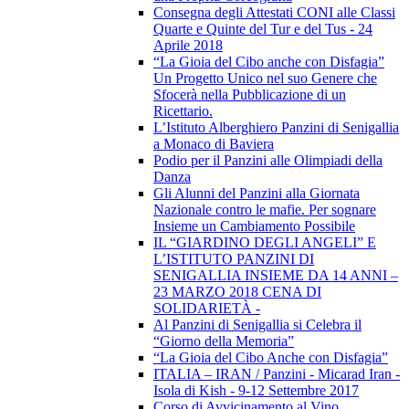
Consegna degli Attestati CONI alle Classi
Quarte e Quinte del Tur e del Tus - 24
Aprile 2018
“La Gioia del Cibo anche con Disfagia”
Un Progetto Unico nel suo Genere che
Sfocerà nella Pubblicazione di un
Ricettario.
L’Istituto Alberghiero Panzini di Senigallia
a Monaco di Baviera
Podio per il Panzini alle Olimpiadi della
Danza
Gli Alunni del Panzini alla Giornata
Nazionale contro le mafie. Per sognare
Insieme un Cambiamento Possibile
IL “GIARDINO DEGLI ANGELI” E
L’ISTITUTO PANZINI DI
SENIGALLIA INSIEME DA 14 ANNI –
23 MARZO 2018 CENA DI
SOLIDARIETÀ -
Al Panzini di Senigallia si Celebra il
“Giorno della Memoria”
“La Gioia del Cibo Anche con Disfagia”
ITALIA – IRAN / Panzini - Micarad Iran -
Isola di Kish - 9-12 Settembre 2017
Corso di Avvicinamento al Vino