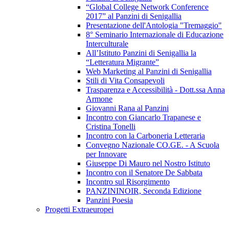
“Global College Network Conference
2017” al Panzini di Senigallia
Presentazione dell'Antologia "Tremaggio"
8° Seminario Internazionale di Educazione
Interculturale
All’Istituto Panzini di Senigallia la
“Letteratura Migrante”
Web Marketing al Panzini di Senigallia
Stili di Vita Consapevoli
Trasparenza e Accessibilità - Dott.ssa Anna
Armone
Giovanni Rana al Panzini
Incontro con Giancarlo Trapanese e
Cristina Tonelli
Incontro con la Carboneria Letteraria
Convegno Nazionale CO.GE. - A Scuola
per Innovare
Giuseppe Di Mauro nel Nostro Istituto
Incontro con il Senatore De Sabbata
Incontro sul Risorgimento
PANZININOIR, Seconda Edizione
Panzini Poesia
Progetti Extraeuropei