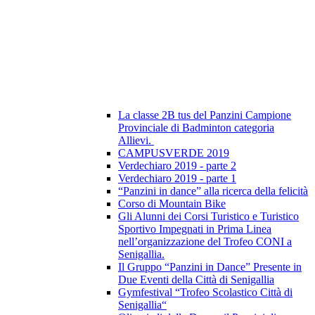
La classe 2B tus del Panzini Campione
Provinciale di Badminton categoria
Allievi.
CAMPUSVERDE 2019
Verdechiaro 2019 - parte 2
Verdechiaro 2019 - parte 1
“Panzini in dance” alla ricerca della felicità
Corso di Mountain Bike
Gli Alunni dei Corsi Turistico e Turistico
Sportivo Impegnati in Prima Linea
nell’organizzazione del Trofeo CONI a
Senigallia.
Il Gruppo “Panzini in Dance” Presente in
Due Eventi della Città di Senigallia
Gymfestival “Trofeo Scolastico Città di
Senigallia“