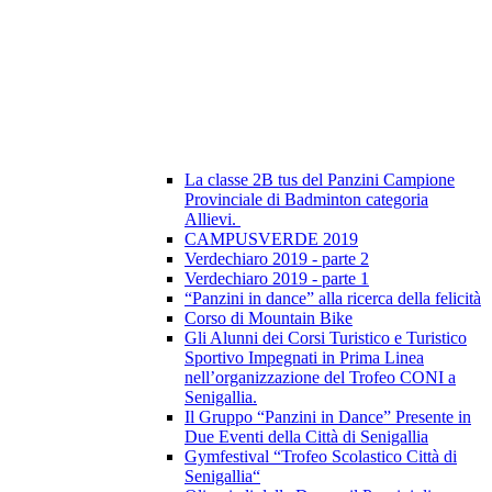
La classe 2B tus del Panzini Campione
Provinciale di Badminton categoria
Allievi.
CAMPUSVERDE 2019
Verdechiaro 2019 - parte 2
Verdechiaro 2019 - parte 1
“Panzini in dance” alla ricerca della felicità
Corso di Mountain Bike
Gli Alunni dei Corsi Turistico e Turistico
Sportivo Impegnati in Prima Linea
nell’organizzazione del Trofeo CONI a
Senigallia.
Il Gruppo “Panzini in Dance” Presente in
Due Eventi della Città di Senigallia
Gymfestival “Trofeo Scolastico Città di
Senigallia“