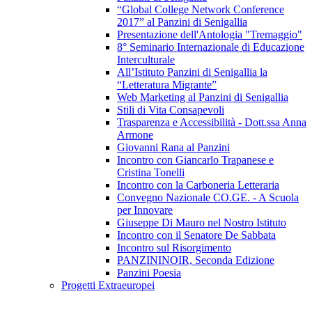
“Global College Network Conference
2017” al Panzini di Senigallia
Presentazione dell'Antologia "Tremaggio"
8° Seminario Internazionale di Educazione
Interculturale
All’Istituto Panzini di Senigallia la
“Letteratura Migrante”
Web Marketing al Panzini di Senigallia
Stili di Vita Consapevoli
Trasparenza e Accessibilità - Dott.ssa Anna
Armone
Giovanni Rana al Panzini
Incontro con Giancarlo Trapanese e
Cristina Tonelli
Incontro con la Carboneria Letteraria
Convegno Nazionale CO.GE. - A Scuola
per Innovare
Giuseppe Di Mauro nel Nostro Istituto
Incontro con il Senatore De Sabbata
Incontro sul Risorgimento
PANZININOIR, Seconda Edizione
Panzini Poesia
Progetti Extraeuropei