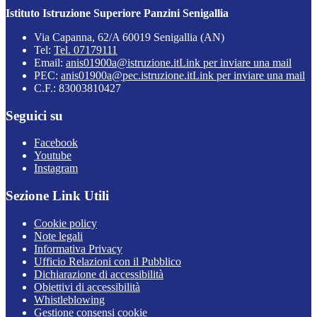
Istituto Istruzione Superiore Panzini Senigallia
Via Capanna, 62/A 60019 Senigallia (AN)
Tel:
Tel. 07179111
Email:
anis01900a@istruzione.it
Link per inviare una mail
PEC:
anis01900a@pec.istruzione.it
Link per inviare una mail
C.F.: 83003810427
Seguici su
Facebook
Youtube
Instagram
Sezione Link Utili
Cookie policy
Note legali
Informativa Privacy
Ufficio Relazioni con il Pubblico
Dichiarazione di accessibilità
Obiettivi di accessibilità
Whistleblowing
Gestione consensi cookie