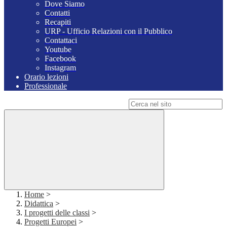
Dove Siamo
Contatti
Recapiti
URP - Ufficio Relazioni con il Pubblico
Contattaci
Youtube
Facebook
Instagram
Orario lezioni
Professionale
Campo di ricerca per le pagine del sito
Home
>
Didattica
>
I progetti delle classi
>
Progetti Europei
>