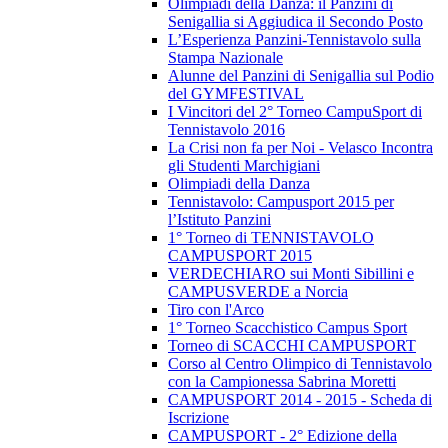
Olimpiadi della Danza: il Panzini di
Senigallia si Aggiudica il Secondo Posto
L’Esperienza Panzini-Tennistavolo sulla
Stampa Nazionale
Alunne del Panzini di Senigallia sul Podio
del GYMFESTIVAL
I Vincitori del 2° Torneo CampuSport di
Tennistavolo 2016
La Crisi non fa per Noi - Velasco Incontra
gli Studenti Marchigiani
Olimpiadi della Danza
Tennistavolo: Campusport 2015 per
l’Istituto Panzini
1° Torneo di TENNISTAVOLO
CAMPUSPORT 2015
VERDECHIARO sui Monti Sibillini e
CAMPUSVERDE a Norcia
Tiro con l'Arco
1° Torneo Scacchistico Campus Sport
Torneo di SCACCHI CAMPUSPORT
Corso al Centro Olimpico di Tennistavolo
con la Campionessa Sabrina Moretti
CAMPUSPORT 2014 - 2015 - Scheda di
Iscrizione
CAMPUSPORT - 2° Edizione della