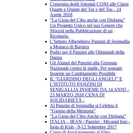
Consegna degli Attestati CONI alle Classi
Quarte e Quinte del Tur e del Tus - 24
Aprile 2018
“La Gioia del Cibo anche con Disfagia”
Un Progetto Unico nel suo Genere che
Sfocerà nella Pubblicazione di un
Ricettario.
L’Istituto Alberghiero Panzini di Senigallia
a Monaco di Baviera
Podio per il Panzini alle Olimpiadi della
Danza
Gli Alunni del Panzini alla Giornata
Nazionale contro le mafie. Per sognare
Insieme un Cambiamento Possibile
IL “GIARDINO DEGLI ANGELI” E
L’ISTITUTO PANZINI DI
SENIGALLIA INSIEME DA 14 ANNI –
23 MARZO 2018 CENA DI
SOLIDARIETÀ -
Al Panzini di Senigallia si Celebra il
“Giorno della Memoria”
“La Gioia del Cibo Anche con Disfagia”
ITALIA – IRAN / Panzini - Micarad Iran -
Isola di Kish - 9-12 Settembre 2017
Corso di Avvicinamento al Vino