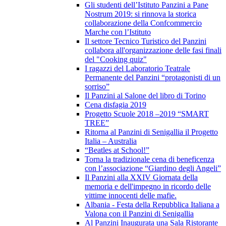
Gli studenti dell’Istituto Panzini a Pane
Nostrum 2019: si rinnova la storica
collaborazione della Confcommercio
Marche con l’Istituto
Il settore Tecnico Turistico del Panzini
collabora all'organizzazione delle fasi finali
del "Cooking quiz"
I ragazzi del Laboratorio Teatrale
Permanente del Panzini “protagonisti di un
sorriso”
Il Panzini al Salone del libro di Torino
Cena disfagia 2019
Progetto Scuole 2018 –2019 “SMART
TREE”
Ritorna al Panzini di Senigallia il Progetto
Italia – Australia
“Beatles at School!”
Torna la tradizionale cena di beneficenza
con l’associazione “Giardino degli Angeli”
Il Panzini alla XXIV Giornata della
memoria e dell'impegno in ricordo delle
vittime innocenti delle mafie.
Albania - Festa della Repubblica Italiana a
Valona con il Panzini di Senigallia
Al Panzini Inaugurata una Sala Ristorante