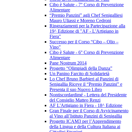
Cibo è Salute - 7° Corso di Prevenzione
Alimentare
“Premio Panzini” agli Chef Senigalliesi
Mauro Uliassi e Moreno Cedroni
Ringraziamenti per la Partecipazione alla
19^ Edizione di "AF - L'Artigiano in
Fiera"
Successo per il Corso “Cibo – Olio –
Vino”
Cibo è Salute - 6° Corso di Prevenzione
Alimentare
Pane Nostrum 2014
Progetto “Olimpiadi della Danza”
Un Panino Farcito di Solidarietà
Lo Chef Bruno Barbieri al Panzini di
Senigallia Riceve il “Premio Panzini” e
Presenta il suo Nuovo Libro
Nontiscordardimé - Lettera del Presidente
del Consiglio Matteo Renzi
AF L'Artigiano in Fiera - 18^ Edizione
Gran Finale per il Corso di Avvicinamento
al Vino all’Istituto Panzini di Senigallia
Progetto ICAM3 per l’Apprendimento
della Lingua e della Cultura Italiana ai
Cittadini Stranieri