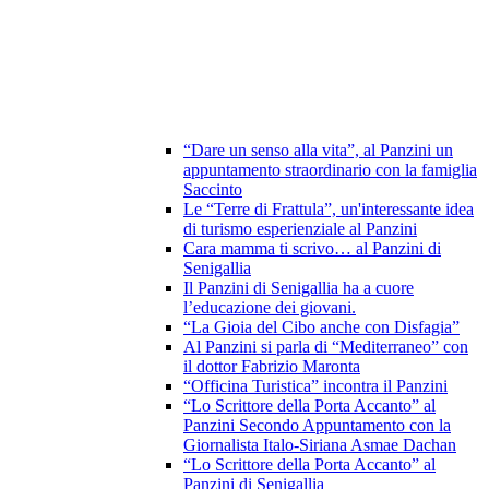
“Dare un senso alla vita”, al Panzini un
appuntamento straordinario con la famiglia
Saccinto
Le “Terre di Frattula”, un'interessante idea
di turismo esperienziale al Panzini
Cara mamma ti scrivo… al Panzini di
Senigallia
Il Panzini di Senigallia ha a cuore
l’educazione dei giovani.
“La Gioia del Cibo anche con Disfagia”
Al Panzini si parla di “Mediterraneo” con
il dottor Fabrizio Maronta
“Officina Turistica” incontra il Panzini
“Lo Scrittore della Porta Accanto” al
Panzini Secondo Appuntamento con la
Giornalista Italo-Siriana Asmae Dachan
“Lo Scrittore della Porta Accanto” al
Panzini di Senigallia