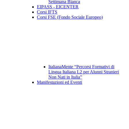
Settimana Bianca
EIPASS - EICENTER
Corsi IFTS
Corsi FSE (Fondo Sociale Europeo)
ItalianaMente “Percorsi Formativi di
Lingua Italiana L2 per Alunni Stranieri
Non Nati in Italia”
Manifestazioni ed Eventi