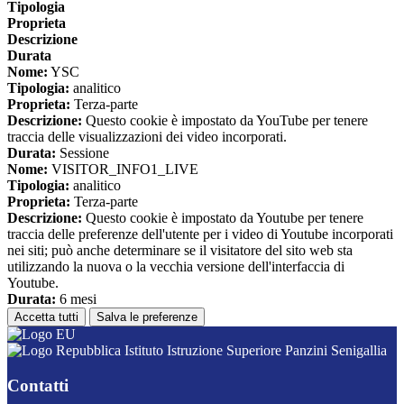
Tipologia
Proprieta
Descrizione
Durata
Nome:
YSC
Tipologia:
analitico
Proprieta:
Terza-parte
Descrizione:
Questo cookie è impostato da YouTube per tenere
traccia delle visualizzazioni dei video incorporati.
Durata:
Sessione
Nome:
VISITOR_INFO1_LIVE
Tipologia:
analitico
Proprieta:
Terza-parte
Descrizione:
Questo cookie è impostato da Youtube per tenere
traccia delle preferenze dell'utente per i video di Youtube incorporati
nei siti; può anche determinare se il visitatore del sito web sta
utilizzando la nuova o la vecchia versione dell'interfaccia di
Youtube.
Durata:
6 mesi
Accetta tutti
Salva le preferenze
Istituto Istruzione Superiore Panzini Senigallia
Contatti