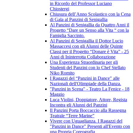
in Ricordo del Professor Luciano
Chiostergi
Chiusura dell’Anno Scolastico con la Cena
di Gala al Panzini di Senigallia
Al Panzini di Senigallia da Quattro Anni il
Progetto “Dare un Senso alla Vita “ con la
Famiglia Saccinto.
Al Panzini di Senigallia il Dottor Lucio
Massaccesi con gli Alunni delle Quinte
Classi per il Progetto “Donare è Vita” - 25
Anni di Ininterrotta Collaborazione
Una Esperienza Straordinaria per gli
Studenti del Panzini con lo Chef Stellato
Niko Romito
I Ragazzi del “Panzini in Dance" alle
Nazionali dell'Olimpiade della Danza.
"Panzini in Scena" - Teatro La Fenice - 18
Maggio
Luca Violini, Doppiatore, Attore, Regista
Incontra gli Alunni del Panzini
Il Panzini Porta Boccaccio alla Rassegna
Teatrale “Terre Marine”
Vivere con Uguaglianza. I Ragazzi del
"Panzini in Dance" Presenti all'Evento con
una Propria Coreografia