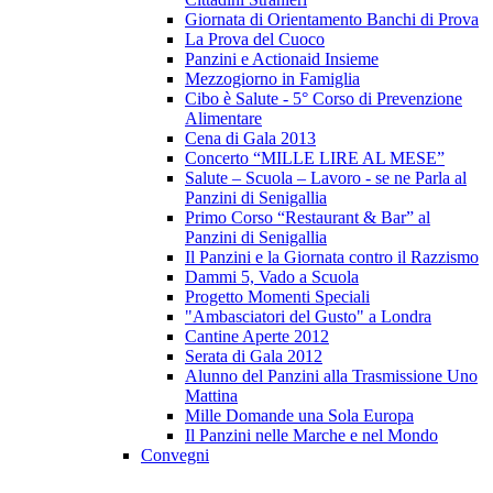
Giornata di Orientamento Banchi di Prova
La Prova del Cuoco
Panzini e Actionaid Insieme
Mezzogiorno in Famiglia
Cibo è Salute - 5° Corso di Prevenzione
Alimentare
Cena di Gala 2013
Concerto “MILLE LIRE AL MESE”
Salute – Scuola – Lavoro - se ne Parla al
Panzini di Senigallia
Primo Corso “Restaurant & Bar” al
Panzini di Senigallia
Il Panzini e la Giornata contro il Razzismo
Dammi 5, Vado a Scuola
Progetto Momenti Speciali
"Ambasciatori del Gusto" a Londra
Cantine Aperte 2012
Serata di Gala 2012
Alunno del Panzini alla Trasmissione Uno
Mattina
Mille Domande una Sola Europa
Il Panzini nelle Marche e nel Mondo
Convegni