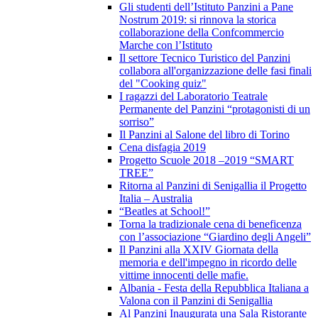
Gli studenti dell’Istituto Panzini a Pane
Nostrum 2019: si rinnova la storica
collaborazione della Confcommercio
Marche con l’Istituto
Il settore Tecnico Turistico del Panzini
collabora all'organizzazione delle fasi finali
del "Cooking quiz"
I ragazzi del Laboratorio Teatrale
Permanente del Panzini “protagonisti di un
sorriso”
Il Panzini al Salone del libro di Torino
Cena disfagia 2019
Progetto Scuole 2018 –2019 “SMART
TREE”
Ritorna al Panzini di Senigallia il Progetto
Italia – Australia
“Beatles at School!”
Torna la tradizionale cena di beneficenza
con l’associazione “Giardino degli Angeli”
Il Panzini alla XXIV Giornata della
memoria e dell'impegno in ricordo delle
vittime innocenti delle mafie.
Albania - Festa della Repubblica Italiana a
Valona con il Panzini di Senigallia
Al Panzini Inaugurata una Sala Ristorante