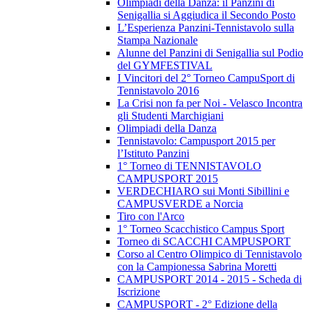
Olimpiadi della Danza: il Panzini di
Senigallia si Aggiudica il Secondo Posto
L’Esperienza Panzini-Tennistavolo sulla
Stampa Nazionale
Alunne del Panzini di Senigallia sul Podio
del GYMFESTIVAL
I Vincitori del 2° Torneo CampuSport di
Tennistavolo 2016
La Crisi non fa per Noi - Velasco Incontra
gli Studenti Marchigiani
Olimpiadi della Danza
Tennistavolo: Campusport 2015 per
l’Istituto Panzini
1° Torneo di TENNISTAVOLO
CAMPUSPORT 2015
VERDECHIARO sui Monti Sibillini e
CAMPUSVERDE a Norcia
Tiro con l'Arco
1° Torneo Scacchistico Campus Sport
Torneo di SCACCHI CAMPUSPORT
Corso al Centro Olimpico di Tennistavolo
con la Campionessa Sabrina Moretti
CAMPUSPORT 2014 - 2015 - Scheda di
Iscrizione
CAMPUSPORT - 2° Edizione della