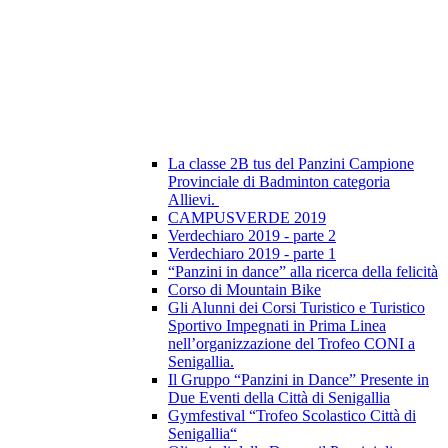
La classe 2B tus del Panzini Campione
Provinciale di Badminton categoria
Allievi.
CAMPUSVERDE 2019
Verdechiaro 2019 - parte 2
Verdechiaro 2019 - parte 1
“Panzini in dance” alla ricerca della felicità
Corso di Mountain Bike
Gli Alunni dei Corsi Turistico e Turistico
Sportivo Impegnati in Prima Linea
nell’organizzazione del Trofeo CONI a
Senigallia.
Il Gruppo “Panzini in Dance” Presente in
Due Eventi della Città di Senigallia
Gymfestival “Trofeo Scolastico Città di
Senigallia“