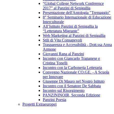
“Global College Network Conference
2017” al Panzini di Senigallia
Presentazione dell'Antologia "Tremaggio"
8° Seminario Internazionale di Educazione
Interculturale
All’Istituto Panzini di Senigallia la
“Letteratura Migrante”
Web Marketing al Panzini di Senigallia
Stili di Vita Consapevoli
Trasparenza e Accessibilità - Dott.ssa Anna
Armone
Giovanni Rana al Panzini
Incontro con Giancarlo Trapanese e
Cristina Tonelli
Incontro con la Carboneria Letteraria
Convegno Nazionale CO.GE. - A Scuola
per Innovare
Giuseppe Di Mauro nel Nostro Istituto
Incontro con il Senatore De Sabbata
Incontro sul Risorgimento
PANZININOIR, Seconda Edizione
Panzini Poesia
Progetti Extraeuropei