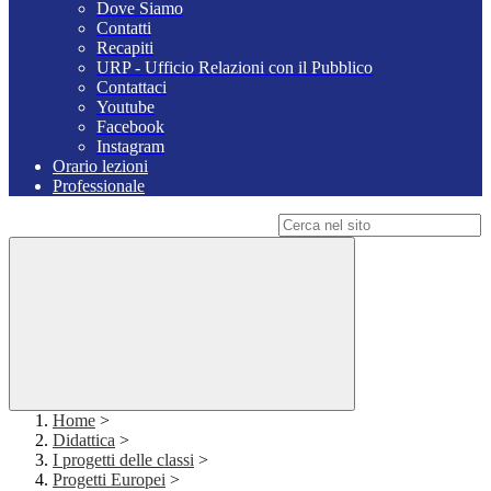
Dove Siamo
Contatti
Recapiti
URP - Ufficio Relazioni con il Pubblico
Contattaci
Youtube
Facebook
Instagram
Orario lezioni
Professionale
Campo di ricerca per le pagine del sito
Home
>
Didattica
>
I progetti delle classi
>
Progetti Europei
>