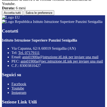
Youtube.
Durata:
6 mesi
Accetta tutti
Salva le preferenze
Istituto Istruzione Superiore Panzini Senigallia
Contatti
Istituto Istruzione Superiore Panzini Senigallia
Via Capanna, 62/A 60019 Senigallia (AN)
Tel:
Tel. 07179111
Email:
anis01900a@istruzione.it
Link per inviare una mail
PEC:
anis01900a@pec.istruzione.it
Link per inviare una mail
C.F.: 83003810427
Seguici su
Facebook
Youtube
Instagram
Sezione Link Utili