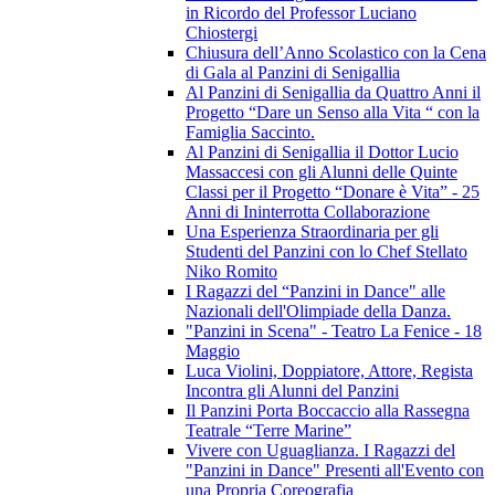
in Ricordo del Professor Luciano
Chiostergi
Chiusura dell’Anno Scolastico con la Cena
di Gala al Panzini di Senigallia
Al Panzini di Senigallia da Quattro Anni il
Progetto “Dare un Senso alla Vita “ con la
Famiglia Saccinto.
Al Panzini di Senigallia il Dottor Lucio
Massaccesi con gli Alunni delle Quinte
Classi per il Progetto “Donare è Vita” - 25
Anni di Ininterrotta Collaborazione
Una Esperienza Straordinaria per gli
Studenti del Panzini con lo Chef Stellato
Niko Romito
I Ragazzi del “Panzini in Dance" alle
Nazionali dell'Olimpiade della Danza.
"Panzini in Scena" - Teatro La Fenice - 18
Maggio
Luca Violini, Doppiatore, Attore, Regista
Incontra gli Alunni del Panzini
Il Panzini Porta Boccaccio alla Rassegna
Teatrale “Terre Marine”
Vivere con Uguaglianza. I Ragazzi del
"Panzini in Dance" Presenti all'Evento con
una Propria Coreografia