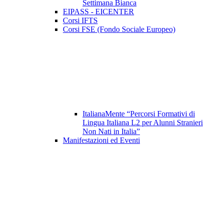
Settimana Bianca
EIPASS - EICENTER
Corsi IFTS
Corsi FSE (Fondo Sociale Europeo)
ItalianaMente “Percorsi Formativi di
Lingua Italiana L2 per Alunni Stranieri
Non Nati in Italia”
Manifestazioni ed Eventi