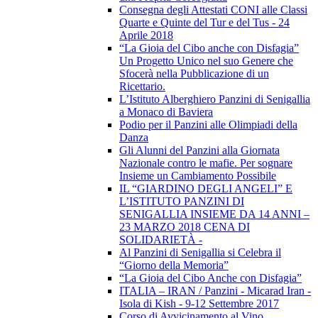
Consegna degli Attestati CONI alle Classi
Quarte e Quinte del Tur e del Tus - 24
Aprile 2018
“La Gioia del Cibo anche con Disfagia”
Un Progetto Unico nel suo Genere che
Sfocerà nella Pubblicazione di un
Ricettario.
L’Istituto Alberghiero Panzini di Senigallia
a Monaco di Baviera
Podio per il Panzini alle Olimpiadi della
Danza
Gli Alunni del Panzini alla Giornata
Nazionale contro le mafie. Per sognare
Insieme un Cambiamento Possibile
IL “GIARDINO DEGLI ANGELI” E
L’ISTITUTO PANZINI DI
SENIGALLIA INSIEME DA 14 ANNI –
23 MARZO 2018 CENA DI
SOLIDARIETÀ -
Al Panzini di Senigallia si Celebra il
“Giorno della Memoria”
“La Gioia del Cibo Anche con Disfagia”
ITALIA – IRAN / Panzini - Micarad Iran -
Isola di Kish - 9-12 Settembre 2017
Corso di Avvicinamento al Vino