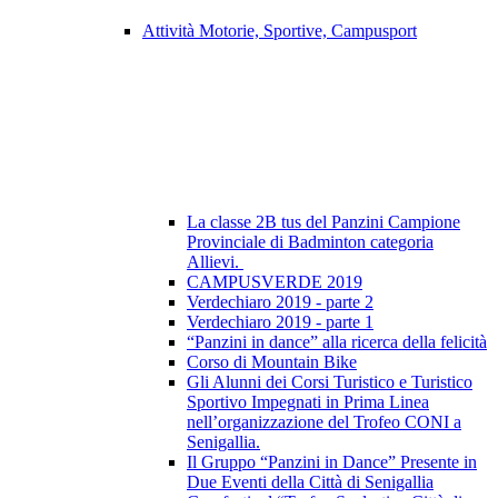
Attività Motorie, Sportive, Campusport
La classe 2B tus del Panzini Campione
Provinciale di Badminton categoria
Allievi.
CAMPUSVERDE 2019
Verdechiaro 2019 - parte 2
Verdechiaro 2019 - parte 1
“Panzini in dance” alla ricerca della felicità
Corso di Mountain Bike
Gli Alunni dei Corsi Turistico e Turistico
Sportivo Impegnati in Prima Linea
nell’organizzazione del Trofeo CONI a
Senigallia.
Il Gruppo “Panzini in Dance” Presente in
Due Eventi della Città di Senigallia