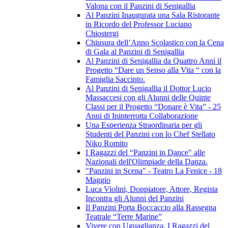
Valona con il Panzini di Senigallia
Al Panzini Inaugurata una Sala Ristorante
in Ricordo del Professor Luciano
Chiostergi
Chiusura dell’Anno Scolastico con la Cena
di Gala al Panzini di Senigallia
Al Panzini di Senigallia da Quattro Anni il
Progetto “Dare un Senso alla Vita “ con la
Famiglia Saccinto.
Al Panzini di Senigallia il Dottor Lucio
Massaccesi con gli Alunni delle Quinte
Classi per il Progetto “Donare è Vita” - 25
Anni di Ininterrotta Collaborazione
Una Esperienza Straordinaria per gli
Studenti del Panzini con lo Chef Stellato
Niko Romito
I Ragazzi del “Panzini in Dance" alle
Nazionali dell'Olimpiade della Danza.
"Panzini in Scena" - Teatro La Fenice - 18
Maggio
Luca Violini, Doppiatore, Attore, Regista
Incontra gli Alunni del Panzini
Il Panzini Porta Boccaccio alla Rassegna
Teatrale “Terre Marine”
Vivere con Uguaglianza. I Ragazzi del