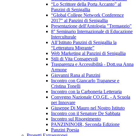
“Lo Scrittore della Porta Accanto” al
Panzini di Senigallia
“Global College Network Conference
2017” al Panzini di Senigallia
Presentazione dell'Antologia "Tremaggio"
8° Seminario Internazionale di Educazione
Interculturale
All’Istituto Panzini di Senigallia la
“Letteratura Migrante”
Web Marketing al Panzini di Senigallia
Stili di Vita Consapevoli
Trasparenza e Accessibilità - Dott.ssa Anna
Armone
Giovanni Rana al Panzini
Incontro con Giancarlo Trapanese e
Cristina Tonelli
Incontro con la Carboneria Letteraria
Convegno Nazionale CO.GE. - A Scuola
per Innovare
Giuseppe Di Mauro nel Nostro Istituto
Incontro con il Senatore De Sabbata
Incontro sul Risorgimento
PANZININOIR, Seconda Edizione
Panzini Poesia
Progetti Extraeuropei