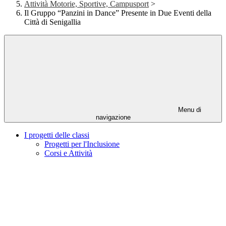
Attività Motorie, Sportive, Campusport
>
Il Gruppo “Panzini in Dance” Presente in Due Eventi della
Città di Senigallia
Menu di
navigazione
I progetti delle classi
Progetti per l'Inclusione
Corsi e Attività