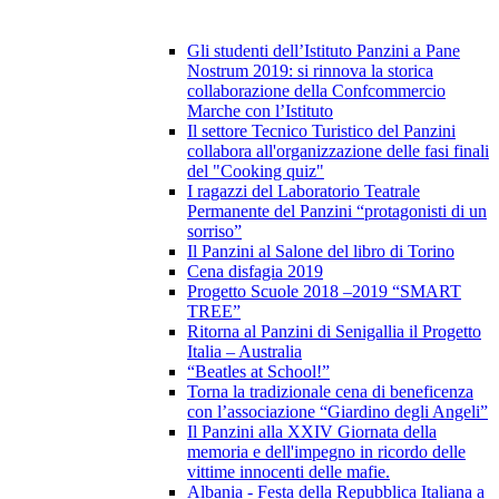
Gli studenti dell’Istituto Panzini a Pane
Nostrum 2019: si rinnova la storica
collaborazione della Confcommercio
Marche con l’Istituto
Il settore Tecnico Turistico del Panzini
collabora all'organizzazione delle fasi finali
del "Cooking quiz"
I ragazzi del Laboratorio Teatrale
Permanente del Panzini “protagonisti di un
sorriso”
Il Panzini al Salone del libro di Torino
Cena disfagia 2019
Progetto Scuole 2018 –2019 “SMART
TREE”
Ritorna al Panzini di Senigallia il Progetto
Italia – Australia
“Beatles at School!”
Torna la tradizionale cena di beneficenza
con l’associazione “Giardino degli Angeli”
Il Panzini alla XXIV Giornata della
memoria e dell'impegno in ricordo delle
vittime innocenti delle mafie.
Albania - Festa della Repubblica Italiana a