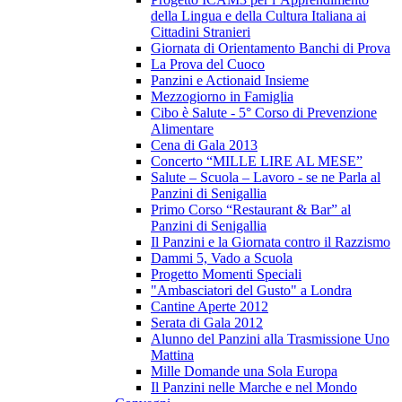
della Lingua e della Cultura Italiana ai
Cittadini Stranieri
Giornata di Orientamento Banchi di Prova
La Prova del Cuoco
Panzini e Actionaid Insieme
Mezzogiorno in Famiglia
Cibo è Salute - 5° Corso di Prevenzione
Alimentare
Cena di Gala 2013
Concerto “MILLE LIRE AL MESE”
Salute – Scuola – Lavoro - se ne Parla al
Panzini di Senigallia
Primo Corso “Restaurant & Bar” al
Panzini di Senigallia
Il Panzini e la Giornata contro il Razzismo
Dammi 5, Vado a Scuola
Progetto Momenti Speciali
"Ambasciatori del Gusto" a Londra
Cantine Aperte 2012
Serata di Gala 2012
Alunno del Panzini alla Trasmissione Uno
Mattina
Mille Domande una Sola Europa
Il Panzini nelle Marche e nel Mondo