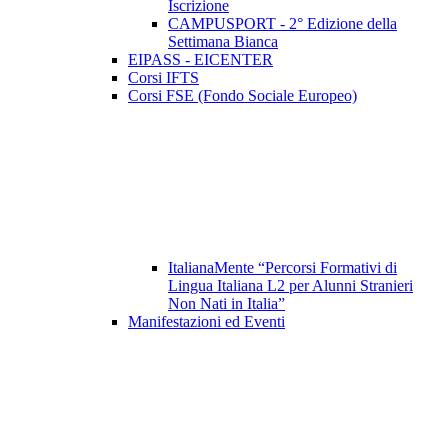
Iscrizione
CAMPUSPORT - 2° Edizione della
Settimana Bianca
EIPASS - EICENTER
Corsi IFTS
Corsi FSE (Fondo Sociale Europeo)
ItalianaMente “Percorsi Formativi di
Lingua Italiana L2 per Alunni Stranieri
Non Nati in Italia”
Manifestazioni ed Eventi