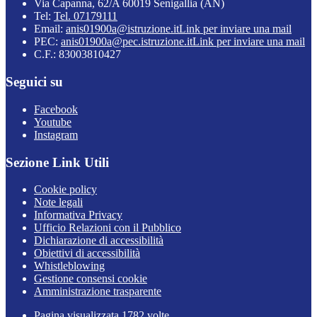
Via Capanna, 62/A 60019 Senigallia (AN)
Tel:
Tel. 07179111
Email:
anis01900a@istruzione.it
Link per inviare una mail
PEC:
anis01900a@pec.istruzione.it
Link per inviare una mail
C.F.: 83003810427
Seguici su
Facebook
Youtube
Instagram
Sezione Link Utili
Cookie policy
Note legali
Informativa Privacy
Ufficio Relazioni con il Pubblico
Dichiarazione di accessibilità
Obiettivi di accessibilità
Whistleblowing
Gestione consensi cookie
Amministrazione trasparente
Pagina visualizzata
1782
volte