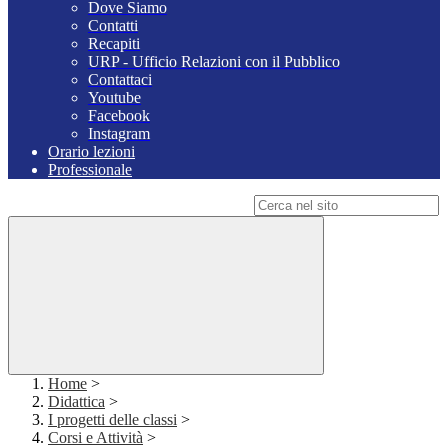
Dove Siamo
Contatti
Recapiti
URP - Ufficio Relazioni con il Pubblico
Contattaci
Youtube
Facebook
Instagram
Orario lezioni
Professionale
Campo di ricerca per le pagine del sito
Home
>
Didattica
>
I progetti delle classi
>
Corsi e Attività
>