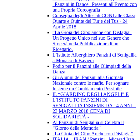
"Panzini in Dance" Presenti all'Evento con
una Propria Coreografia
Consegna degli Attestati CONI alle Classi
Quarte e Quinte del Tur e del Tus - 24
Aprile 2018
“La Gioia del Cibo anche con Disfagia”
Un Progetto Unico nel suo Genere che
Sfocerà nella Pubblicazione di un
Ricettario.
L’Istituto Alberghiero Panzini di Senigallia
a Monaco di Baviera
Podio per il Panzini alle Olimpiadi della
Danza
Gli Alunni del Panzini alla Giornata
Nazionale contro le mafie. Per sognare
Insieme un Cambiamento Possibile
IL “GIARDINO DEGLI ANGELI” E
L’ISTITUTO PANZINI DI
SENIGALLIA INSIEME DA 14 ANNI –
23 MARZO 2018 CENA DI
SOLIDARIETÀ -
Al Panzini di Senigallia si Celebra il
“Giorno della Memoria”
“La Gioia del Cibo Anche con Disfagia”
ITALIA – IRAN / Panzini - Micarad Iran -