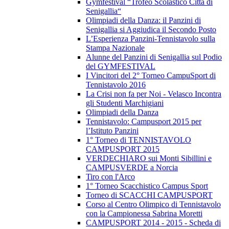
Gymfestival “Trofeo Scolastico Città di
Senigallia“
Olimpiadi della Danza: il Panzini di
Senigallia si Aggiudica il Secondo Posto
L’Esperienza Panzini-Tennistavolo sulla
Stampa Nazionale
Alunne del Panzini di Senigallia sul Podio
del GYMFESTIVAL
I Vincitori del 2° Torneo CampuSport di
Tennistavolo 2016
La Crisi non fa per Noi - Velasco Incontra
gli Studenti Marchigiani
Olimpiadi della Danza
Tennistavolo: Campusport 2015 per
l’Istituto Panzini
1° Torneo di TENNISTAVOLO
CAMPUSPORT 2015
VERDECHIARO sui Monti Sibillini e
CAMPUSVERDE a Norcia
Tiro con l'Arco
1° Torneo Scacchistico Campus Sport
Torneo di SCACCHI CAMPUSPORT
Corso al Centro Olimpico di Tennistavolo
con la Campionessa Sabrina Moretti
CAMPUSPORT 2014 - 2015 - Scheda di