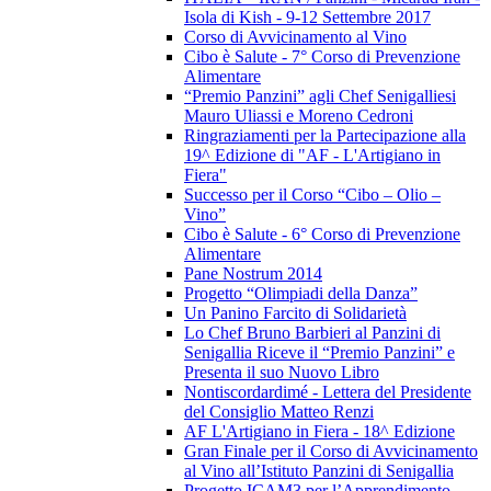
Isola di Kish - 9-12 Settembre 2017
Corso di Avvicinamento al Vino
Cibo è Salute - 7° Corso di Prevenzione
Alimentare
“Premio Panzini” agli Chef Senigalliesi
Mauro Uliassi e Moreno Cedroni
Ringraziamenti per la Partecipazione alla
19^ Edizione di "AF - L'Artigiano in
Fiera"
Successo per il Corso “Cibo – Olio –
Vino”
Cibo è Salute - 6° Corso di Prevenzione
Alimentare
Pane Nostrum 2014
Progetto “Olimpiadi della Danza”
Un Panino Farcito di Solidarietà
Lo Chef Bruno Barbieri al Panzini di
Senigallia Riceve il “Premio Panzini” e
Presenta il suo Nuovo Libro
Nontiscordardimé - Lettera del Presidente
del Consiglio Matteo Renzi
AF L'Artigiano in Fiera - 18^ Edizione
Gran Finale per il Corso di Avvicinamento
al Vino all’Istituto Panzini di Senigallia
Progetto ICAM3 per l’Apprendimento