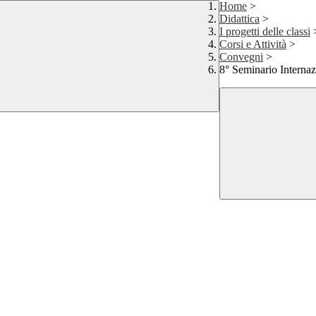
Home
>
Didattica
>
I progetti delle classi
Corsi e Attività
>
Convegni
>
8° Seminario Internaz