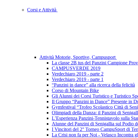
Corsi e Attività
Attività Motorie, Sportive, Campusport
La classe 2B tus del Panzini Campione Provi
CAMPUSVERDE 2019
Verdechiaro 2019 - parte 2
Verdechiaro 2019 - parte 1
“Panzini in dance” alla ricerca della felicità
Corso di Mountain Bike
Gli Alunni dei Corsi Turistico e Turistico S
Il Gruppo “Panzini in Dance” Presente in Due
Gymfestival “Trofeo Scolastico Città di Seni
Olimpiadi della Danza: il Panzini di Senigal
L’Esperienza Panzini-Tennistavolo sulla St
Alunne del Panzini di Senigallia sul Pod
I Vincitori del 2° Torneo CampuSport di Te
La Crisi non fa per Noi - Velasco Incontra g