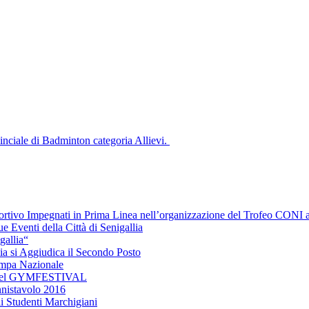
nciale di Badminton categoria Allievi.
portivo Impegnati in Prima Linea nell’organizzazione del Trofeo CONI a
 Eventi della Città di Senigallia
gallia“
lia si Aggiudica il Secondo Posto
ampa Nazionale
io del GYMFESTIVAL
nnistavolo 2016
li Studenti Marchigiani