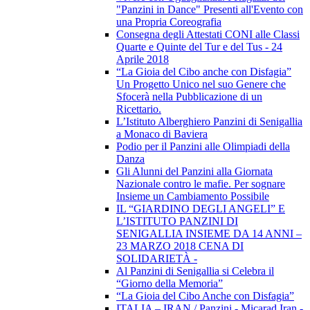
"Panzini in Dance" Presenti all'Evento con
una Propria Coreografia
Consegna degli Attestati CONI alle Classi
Quarte e Quinte del Tur e del Tus - 24
Aprile 2018
“La Gioia del Cibo anche con Disfagia”
Un Progetto Unico nel suo Genere che
Sfocerà nella Pubblicazione di un
Ricettario.
L’Istituto Alberghiero Panzini di Senigallia
a Monaco di Baviera
Podio per il Panzini alle Olimpiadi della
Danza
Gli Alunni del Panzini alla Giornata
Nazionale contro le mafie. Per sognare
Insieme un Cambiamento Possibile
IL “GIARDINO DEGLI ANGELI” E
L’ISTITUTO PANZINI DI
SENIGALLIA INSIEME DA 14 ANNI –
23 MARZO 2018 CENA DI
SOLIDARIETÀ -
Al Panzini di Senigallia si Celebra il
“Giorno della Memoria”
“La Gioia del Cibo Anche con Disfagia”
ITALIA – IRAN / Panzini - Micarad Iran -