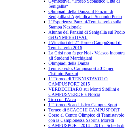
Gymfestival “Trofeo Scolastico Città di
Senigallia“
Olimpiadi della Danza: il Panzini di
Senigallia si Aggiudica il Secondo Posto
L’Esperienza Panzini-Tennistavolo sulla
Stampa Nazionale
Alunne del Panzini di Senigallia sul Podio
del GYMFESTIVAL
I Vincitori del 2° Torneo CampuSport di
Tennistavolo 2016
La Crisi non fa per Noi - Velasco Incontra
gli Studenti Marchigiani
Olimpiadi della Danza
Tennistavolo: Campusport 2015 per
l’Istituto Panzini
1° Torneo di TENNISTAVOLO
CAMPUSPORT 2015
VERDECHIARO sui Monti Sibillini e
CAMPUSVERDE a Norcia
Tiro con l'Arco
1° Torneo Scacchistico Campus Sport
Torneo di SCACCHI CAMPUSPORT
Corso al Centro Olimpico di Tennistavolo
con la Campionessa Sabrina Moretti
CAMPUSPORT 2014 - 2015 - Scheda di