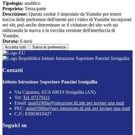
Tipologia:
analitico
Proprieta:
Terza-parte
Descrizione:
Questo cookie è impostato da Youtube per tenere
traccia delle preferenze dell'utente per i video di Youtube incorporati
nei siti; può anche determinare se il visitatore del sito web sta
utilizzando la nuova o la vecchia versione dell'interfaccia di
Youtube.
Durata:
6 mesi
Accetta tutti
Salva le preferenze
Istituto Istruzione Superiore Panzini Senigallia
Contatti
Istituto Istruzione Superiore Panzini Senigallia
Via Capanna, 62/A 60019 Senigallia (AN)
Tel:
Tel. 07179111
Email:
anis01900a@istruzione.it
Link per inviare una mail
PEC:
anis01900a@pec.istruzione.it
Link per inviare una mail
C.F.: 83003810427
Seguici su