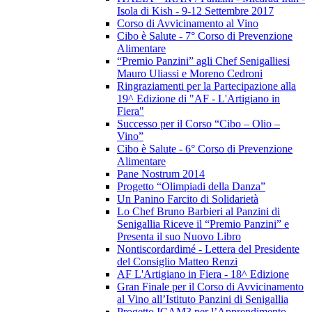
Isola di Kish - 9-12 Settembre 2017
Corso di Avvicinamento al Vino
Cibo è Salute - 7° Corso di Prevenzione
Alimentare
“Premio Panzini” agli Chef Senigalliesi
Mauro Uliassi e Moreno Cedroni
Ringraziamenti per la Partecipazione alla
19^ Edizione di "AF - L'Artigiano in
Fiera"
Successo per il Corso “Cibo – Olio –
Vino”
Cibo è Salute - 6° Corso di Prevenzione
Alimentare
Pane Nostrum 2014
Progetto “Olimpiadi della Danza”
Un Panino Farcito di Solidarietà
Lo Chef Bruno Barbieri al Panzini di
Senigallia Riceve il “Premio Panzini” e
Presenta il suo Nuovo Libro
Nontiscordardimé - Lettera del Presidente
del Consiglio Matteo Renzi
AF L'Artigiano in Fiera - 18^ Edizione
Gran Finale per il Corso di Avvicinamento
al Vino all’Istituto Panzini di Senigallia
Progetto ICAM3 per l’Apprendimento