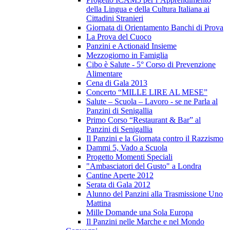
della Lingua e della Cultura Italiana ai
Cittadini Stranieri
Giornata di Orientamento Banchi di Prova
La Prova del Cuoco
Panzini e Actionaid Insieme
Mezzogiorno in Famiglia
Cibo è Salute - 5° Corso di Prevenzione
Alimentare
Cena di Gala 2013
Concerto “MILLE LIRE AL MESE”
Salute – Scuola – Lavoro - se ne Parla al
Panzini di Senigallia
Primo Corso “Restaurant & Bar” al
Panzini di Senigallia
Il Panzini e la Giornata contro il Razzismo
Dammi 5, Vado a Scuola
Progetto Momenti Speciali
"Ambasciatori del Gusto" a Londra
Cantine Aperte 2012
Serata di Gala 2012
Alunno del Panzini alla Trasmissione Uno
Mattina
Mille Domande una Sola Europa
Il Panzini nelle Marche e nel Mondo