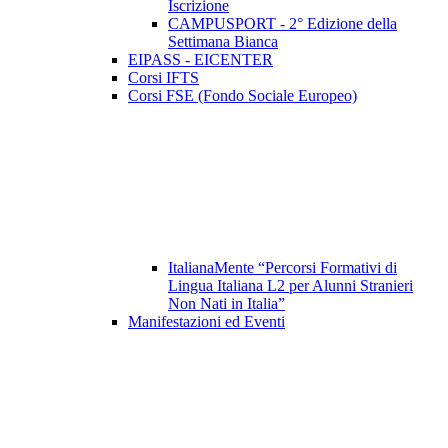
Iscrizione
CAMPUSPORT - 2° Edizione della
Settimana Bianca
EIPASS - EICENTER
Corsi IFTS
Corsi FSE (Fondo Sociale Europeo)
ItalianaMente “Percorsi Formativi di
Lingua Italiana L2 per Alunni Stranieri
Non Nati in Italia”
Manifestazioni ed Eventi