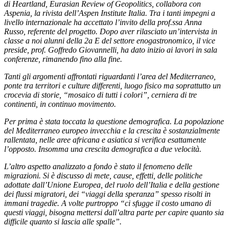
di Heartland, Eurasian Review of Geopolitics, collabora con
Aspenia, la rivista dell’Aspen Institute Italia. Tra i tanti impegni a
livello internazionale ha accettato l’invito della prof.ssa
Anna
Russo, referente del progetto.
Dopo aver rilasciato u
n’intervista in
classe a noi alunni della 2a E del settore enogastronomico, il vice
preside, prof. Goffredo Giovannelli, ha dato inizio ai lavori in sala
conferenze, rimanendo fino alla fine.
Tanti gli argomenti affrontati riguardanti l’area del Mediterraneo,
ponte tra territori e culture differenti, luogo fisico ma soprattutto un
crocevia di storie, “mosaico di tutti i colori”, cerniera di tre
continenti, in continuo movimento.
Per prima è stata toccata la questione demografica. La popolazione
del Mediterraneo europeo invecchia e la crescita è sostanzialmente
rallentata, nelle aree africana e asiatica si verifica esattamente
l’opposto. Insomma una cre
scita demografica a due velocità.
L’altro aspetto analizzato a fondo è stato il fenomeno delle
migrazioni. Si è discusso di mete, cause, effetti, delle politiche
adottate dall’Unione Europea, del ruolo dell’Italia e della gestione
dei flussi migratori, dei “viaggi della speranza” spesso risolti in
immani tragedie. A volte purtroppo “ci sfugge il costo umano di
questi viaggi, bisogna mettersi dall’altra parte per capire quanto sia
difficile quanto si lascia alle spalle”.