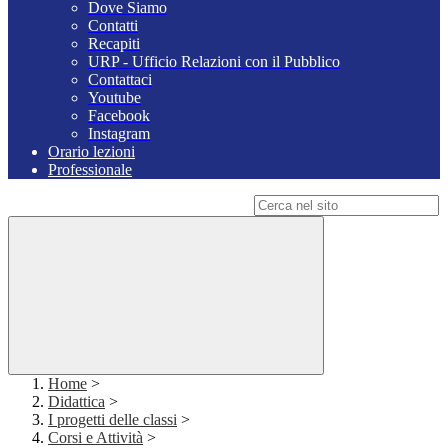
Dove Siamo
Contatti
Recapiti
URP - Ufficio Relazioni con il Pubblico
Contattaci
Youtube
Facebook
Instagram
Orario lezioni
Professionale
Campo di ricerca per le pagine del sito
Home
>
Didattica
>
I progetti delle classi
>
Corsi e Attività
>