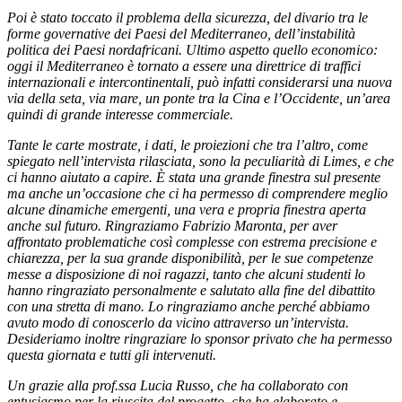
Poi è stato toccato il problema della sicurezza, del divario tra le
forme governative dei Paesi del Mediterraneo, dell’instabilità
politica dei Paesi nordafricani. Ultimo aspetto quello economico:
oggi il Mediterraneo è tornato a essere una direttrice di traffici
internazionali e intercontinentali, può infatti considerarsi una nuova
via della seta, via mare, un ponte tra la Cina e l’Occidente, un’area
quindi di grande interesse commerciale.
Tante le carte mostrate, i dati, le proiezioni che tra l’altro, come
spiegato nell’intervista rilasciata, sono la peculiarità di Limes, e che
ci hanno aiutato a capire. È stata una grande finestra sul presente
ma anche un’occasione che ci ha permesso di comprendere meglio
alcune dinamiche emergenti, una vera e propria finestra aperta
anche sul futuro. Ringraziamo Fabrizio Maronta, per aver
affrontato problematiche così complesse con estrema precisione e
chiarezza, per la sua grande disponibilità, per le sue competenze
messe a disposizione di noi ragazzi, tanto che alcuni studenti lo
hanno ringraziato personalmente e salutato alla fine del dibattito
con una stretta di mano. Lo ringraziamo anche perché abbiamo
avuto modo di conoscerlo da vicino attraverso un’intervista.
Desideriamo inoltre ringraziare lo sponsor privato che ha permesso
questa giornata e tutti gli intervenuti.
Un grazie alla prof.ssa Lucia Russo, che ha collaborato co
n
entusiasmo per la riuscita del progetto, che ha elaborato e