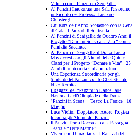
Valona con il Panzini di Senigallia
Al Panzini Inaugurata una Sala Ristorante
in Ricordo del Professor Luciano
Chiostergi
Chiusura dell’Anno Scolastico con la Cena
di Gala al Panzini di Senigallia
Al Panzini di Senigallia da Quattro Anni il
Progetto “Dare un Senso alla Vita “ con la
Famiglia Saccinto.
Al Panzini di Senigallia il Dottor Lucio
Massaccesi con gli Alunni delle Quinte
Classi per il Progetto “Donare è Vita” - 25
Anni di Ininterrotta Collaborazione
Una Esperienza Straordinaria per gli
Studenti del Panzini con lo Chef Stellato
Niko Romito
I Ragazzi del “Panzini in Dance" alle
Nazionali dell'Olimpiade della Danza.
"Panzini in Scena" - Teatro La Fenice - 18
Maggio
Luca Violini, Doppiatore, Attore, Regista
Incontra gli Alunni del Panzini
Il Panzini Porta Boccaccio alla Rassegna
Teatrale “Terre Marine”
Vivere con Uguaglianza. I Ragazzi del