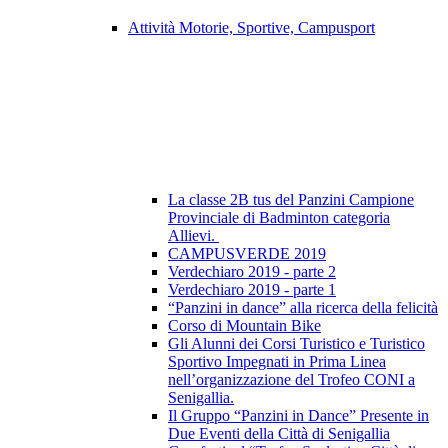
Attività Motorie, Sportive, Campusport
La classe 2B tus del Panzini Campione
Provinciale di Badminton categoria
Allievi.
CAMPUSVERDE 2019
Verdechiaro 2019 - parte 2
Verdechiaro 2019 - parte 1
“Panzini in dance” alla ricerca della felicità
Corso di Mountain Bike
Gli Alunni dei Corsi Turistico e Turistico
Sportivo Impegnati in Prima Linea
nell’organizzazione del Trofeo CONI a
Senigallia.
Il Gruppo “Panzini in Dance” Presente in
Due Eventi della Città di Senigallia