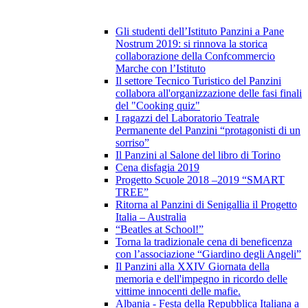
Gli studenti dell’Istituto Panzini a Pane
Nostrum 2019: si rinnova la storica
collaborazione della Confcommercio
Marche con l’Istituto
Il settore Tecnico Turistico del Panzini
collabora all'organizzazione delle fasi finali
del "Cooking quiz"
I ragazzi del Laboratorio Teatrale
Permanente del Panzini “protagonisti di un
sorriso”
Il Panzini al Salone del libro di Torino
Cena disfagia 2019
Progetto Scuole 2018 –2019 “SMART
TREE”
Ritorna al Panzini di Senigallia il Progetto
Italia – Australia
“Beatles at School!”
Torna la tradizionale cena di beneficenza
con l’associazione “Giardino degli Angeli”
Il Panzini alla XXIV Giornata della
memoria e dell'impegno in ricordo delle
vittime innocenti delle mafie.
Albania - Festa della Repubblica Italiana a