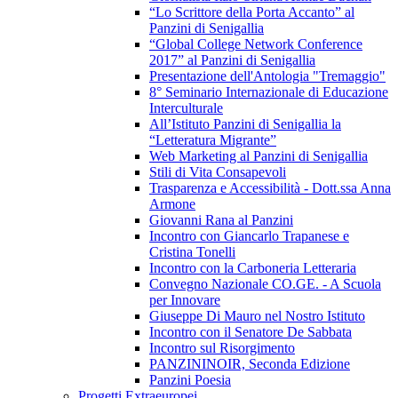
“Lo Scrittore della Porta Accanto” al
Panzini di Senigallia
“Global College Network Conference
2017” al Panzini di Senigallia
Presentazione dell'Antologia "Tremaggio"
8° Seminario Internazionale di Educazione
Interculturale
All’Istituto Panzini di Senigallia la
“Letteratura Migrante”
Web Marketing al Panzini di Senigallia
Stili di Vita Consapevoli
Trasparenza e Accessibilità - Dott.ssa Anna
Armone
Giovanni Rana al Panzini
Incontro con Giancarlo Trapanese e
Cristina Tonelli
Incontro con la Carboneria Letteraria
Convegno Nazionale CO.GE. - A Scuola
per Innovare
Giuseppe Di Mauro nel Nostro Istituto
Incontro con il Senatore De Sabbata
Incontro sul Risorgimento
PANZININOIR, Seconda Edizione
Panzini Poesia
Progetti Extraeuropei