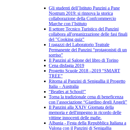
Gli studenti dell’Istituto Panzini a Pane
Nostrum 2019: si rinnova la storica
collaborazione della Confcommercio
Marche con l’Istituto
Il settore Tecnico Turistico del Panzini
collabora all'organizzazione delle fasi finali
del "Cooking quiz"
I ragazzi del Laboratorio Teatrale
Permanente del Panzini “protagonisti di un
sorriso”
Il Panzini al Salone del libro di Torino
Cena disfagia 2019
Progetto Scuole 2018 –2019 “SMART
TREE”
Ritorna al Panzini di Senigallia il Progetto
Italia – Australia
“Beatles at School!”
Torna la tradizionale cena di beneficenza
con l’associazione “Giardino degli Angeli”
Il Panzini alla XXIV Giornata della
memoria e dell'impegno in ricordo delle
vittime innocenti delle mafie.
Albania - Festa della Repubblica Italiana a
Valona con il Panzini di Senigallia