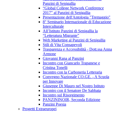
Panzini di Senigallia
“Global College Network Conference
2017” al Panzini di Senigallia
Presentazione dell'Antologia "Tremaggio"
8° Seminario Internazionale di Educazione
Interculturale
All’Istituto Panzini di Senigallia la
“Letteratura Migrante”
Web Marketing al Panzini di Senigallia
Stili di Vita Consapevoli
Trasparenza e Accessibilità - Dott.ssa Anna
Armone
Giovanni Rana al Panzini
Incontro con Giancarlo Trapanese e
Cristina Tonelli
Incontro con la Carboneria Letteraria
Convegno Nazionale CO.GE. - A Scuola
per Innovare
Giuseppe Di Mauro nel Nostro Istituto
Incontro con il Senatore De Sabbata
Incontro sul Risorgimento
PANZININOIR, Seconda Edizione
Panzini Poesia
Progetti Extraeuropei