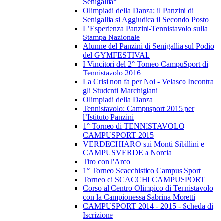
Senigallia“
Olimpiadi della Danza: il Panzini di
Senigallia si Aggiudica il Secondo Posto
L’Esperienza Panzini-Tennistavolo sulla
Stampa Nazionale
Alunne del Panzini di Senigallia sul Podio
del GYMFESTIVAL
I Vincitori del 2° Torneo CampuSport di
Tennistavolo 2016
La Crisi non fa per Noi - Velasco Incontra
gli Studenti Marchigiani
Olimpiadi della Danza
Tennistavolo: Campusport 2015 per
l’Istituto Panzini
1° Torneo di TENNISTAVOLO
CAMPUSPORT 2015
VERDECHIARO sui Monti Sibillini e
CAMPUSVERDE a Norcia
Tiro con l'Arco
1° Torneo Scacchistico Campus Sport
Torneo di SCACCHI CAMPUSPORT
Corso al Centro Olimpico di Tennistavolo
con la Campionessa Sabrina Moretti
CAMPUSPORT 2014 - 2015 - Scheda di
Iscrizione