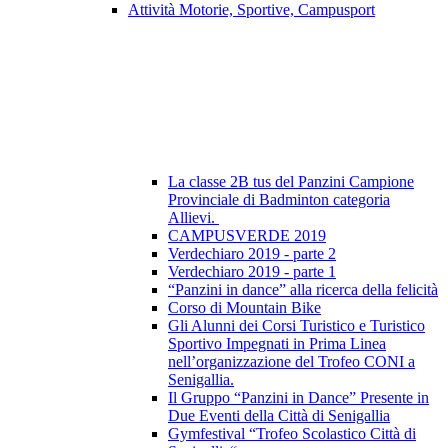
Attività Motorie, Sportive, Campusport
La classe 2B tus del Panzini Campione
Provinciale di Badminton categoria
Allievi.
CAMPUSVERDE 2019
Verdechiaro 2019 - parte 2
Verdechiaro 2019 - parte 1
“Panzini in dance” alla ricerca della felicità
Corso di Mountain Bike
Gli Alunni dei Corsi Turistico e Turistico
Sportivo Impegnati in Prima Linea
nell’organizzazione del Trofeo CONI a
Senigallia.
Il Gruppo “Panzini in Dance” Presente in
Due Eventi della Città di Senigallia
Gymfestival “Trofeo Scolastico Città di