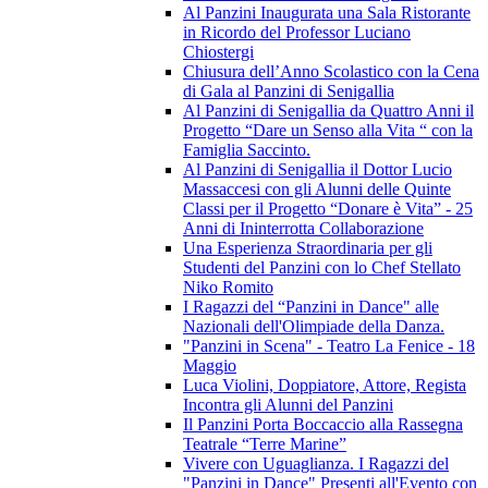
Al Panzini Inaugurata una Sala Ristorante
in Ricordo del Professor Luciano
Chiostergi
Chiusura dell’Anno Scolastico con la Cena
di Gala al Panzini di Senigallia
Al Panzini di Senigallia da Quattro Anni il
Progetto “Dare un Senso alla Vita “ con la
Famiglia Saccinto.
Al Panzini di Senigallia il Dottor Lucio
Massaccesi con gli Alunni delle Quinte
Classi per il Progetto “Donare è Vita” - 25
Anni di Ininterrotta Collaborazione
Una Esperienza Straordinaria per gli
Studenti del Panzini con lo Chef Stellato
Niko Romito
I Ragazzi del “Panzini in Dance" alle
Nazionali dell'Olimpiade della Danza.
"Panzini in Scena" - Teatro La Fenice - 18
Maggio
Luca Violini, Doppiatore, Attore, Regista
Incontra gli Alunni del Panzini
Il Panzini Porta Boccaccio alla Rassegna
Teatrale “Terre Marine”
Vivere con Uguaglianza. I Ragazzi del
"Panzini in Dance" Presenti all'Evento con