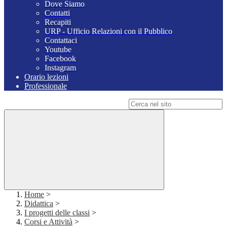
Dove Siamo
Contatti
Recapiti
URP - Ufficio Relazioni con il Pubblico
Contattaci
Youtube
Facebook
Instagram
Orario lezioni
Professionale
Campo di ricerca per le pagine del sito
Home
>
Didattica
>
I progetti delle classi
>
Corsi e Attività
>