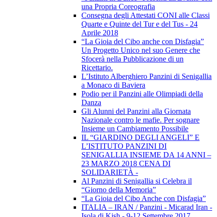
una Propria Coreografia
Consegna degli Attestati CONI alle Classi
Quarte e Quinte del Tur e del Tus - 24
Aprile 2018
“La Gioia del Cibo anche con Disfagia”
Un Progetto Unico nel suo Genere che
Sfocerà nella Pubblicazione di un
Ricettario.
L’Istituto Alberghiero Panzini di Senigallia
a Monaco di Baviera
Podio per il Panzini alle Olimpiadi della
Danza
Gli Alunni del Panzini alla Giornata
Nazionale contro le mafie. Per sognare
Insieme un Cambiamento Possibile
IL “GIARDINO DEGLI ANGELI” E
L’ISTITUTO PANZINI DI
SENIGALLIA INSIEME DA 14 ANNI –
23 MARZO 2018 CENA DI
SOLIDARIETÀ -
Al Panzini di Senigallia si Celebra il
“Giorno della Memoria”
“La Gioia del Cibo Anche con Disfagia”
ITALIA – IRAN / Panzini - Micarad Iran -
Isola di Kish - 9-12 Settembre 2017