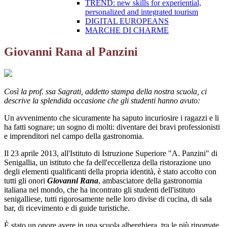
TREND: new skills for experiential,
personalized and integrated tourism
DIGITAL EUROPEANS
MARCHE DI CHARME
Giovanni Rana al Panzini
Così la prof. ssa Sagrati, addetto stampa della nostra scuola, ci
descrive la splendida occasione che gli studenti hanno avuto:
Un avvenimento che sicuramente ha saputo incuriosire i ragazzi e li
ha fatti sognare; un sogno di molti: diventare dei bravi professionisti
e imprenditori nel campo della gastronomia.
Il 23 aprile 2013, all'Istituto di Istruzione Superiore "A. Panzini" di
Senigallia, un istituto che fa dell'eccellenza della ristorazione uno
degli elementi qualificanti della propria identità, è stato accolto con
tutti gli onori
Giovanni Rana
, ambasciatore della gastronomia
italiana nel mondo, che ha incontrato gli studenti dell'istituto
senigalliese, tutti rigorosamente nelle loro divise di cucina, di sala
bar, di ricevimento e di guide turistiche.
È stato un onore avere in una scuola alberghiera, tra le più rinomate