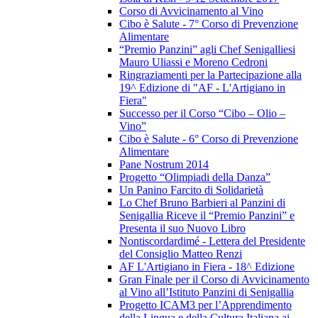
Corso di Avvicinamento al Vino
Cibo è Salute - 7° Corso di Prevenzione
Alimentare
“Premio Panzini” agli Chef Senigalliesi
Mauro Uliassi e Moreno Cedroni
Ringraziamenti per la Partecipazione alla
19^ Edizione di "AF - L'Artigiano in
Fiera"
Successo per il Corso “Cibo – Olio –
Vino”
Cibo è Salute - 6° Corso di Prevenzione
Alimentare
Pane Nostrum 2014
Progetto “Olimpiadi della Danza”
Un Panino Farcito di Solidarietà
Lo Chef Bruno Barbieri al Panzini di
Senigallia Riceve il “Premio Panzini” e
Presenta il suo Nuovo Libro
Nontiscordardimé - Lettera del Presidente
del Consiglio Matteo Renzi
AF L'Artigiano in Fiera - 18^ Edizione
Gran Finale per il Corso di Avvicinamento
al Vino all’Istituto Panzini di Senigallia
Progetto ICAM3 per l’Apprendimento
della Lingua e della Cultura Italiana ai