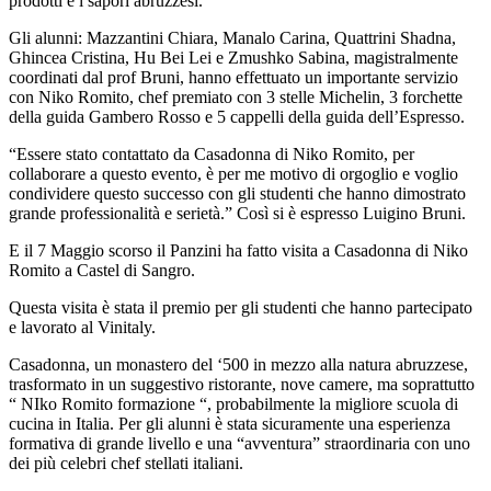
prodotti e i sapori abruzzesi.
Gli alunni: Mazzantini Chiara, Manalo Carina, Quattrini Shadna,
Ghincea Cristina, Hu Bei Lei e Zmushko Sabina, magistralmente
coordinati dal prof Bruni, hanno effettuato un importante servizio
con Niko Romito, chef premiato con 3 stelle Michelin, 3 forchette
della guida Gambero Rosso e 5 cappelli della guida dell’Espresso.
“Essere stato contattato da Casadonna di Niko Romito, per
collaborare a questo evento, è per me motivo di orgoglio e voglio
condividere questo successo con gli studenti che hanno dimostrato
grande professionalità e serietà.” Così si è espresso Luigino Bruni.
E il 7 Maggio scorso il Panzini ha fatto visita a Casadonna di Niko
Romito a Castel di Sangro.
Questa visita è stata il premio per gli studenti che hanno partecipato
e lavorato al Vinitaly.
Casadonna, un monastero del ‘500 in mezzo alla natura abruzzese,
trasformato in un suggestivo ristorante, nove camere, ma soprattutto
“ NIko Romito formazione “, probabilmente la migliore scuola di
cucina in Italia. Per gli alunni è stata sicuramente una esperienza
formativa di grande livello e una “avventura” straordinaria con uno
dei più celebri chef stellati italiani.