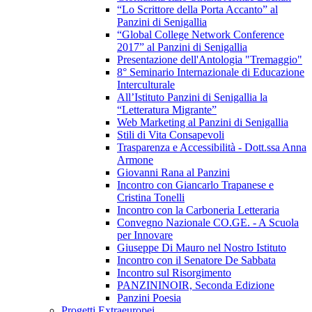
“Lo Scrittore della Porta Accanto” al
Panzini di Senigallia
“Global College Network Conference
2017” al Panzini di Senigallia
Presentazione dell'Antologia "Tremaggio"
8° Seminario Internazionale di Educazione
Interculturale
All’Istituto Panzini di Senigallia la
“Letteratura Migrante”
Web Marketing al Panzini di Senigallia
Stili di Vita Consapevoli
Trasparenza e Accessibilità - Dott.ssa Anna
Armone
Giovanni Rana al Panzini
Incontro con Giancarlo Trapanese e
Cristina Tonelli
Incontro con la Carboneria Letteraria
Convegno Nazionale CO.GE. - A Scuola
per Innovare
Giuseppe Di Mauro nel Nostro Istituto
Incontro con il Senatore De Sabbata
Incontro sul Risorgimento
PANZININOIR, Seconda Edizione
Panzini Poesia
Progetti Extraeuropei