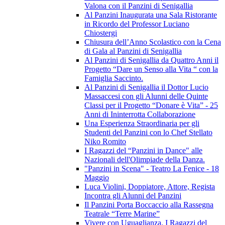
Valona con il Panzini di Senigallia
Al Panzini Inaugurata una Sala Ristorante
in Ricordo del Professor Luciano
Chiostergi
Chiusura dell’Anno Scolastico con la Cena
di Gala al Panzini di Senigallia
Al Panzini di Senigallia da Quattro Anni il
Progetto “Dare un Senso alla Vita “ con la
Famiglia Saccinto.
Al Panzini di Senigallia il Dottor Lucio
Massaccesi con gli Alunni delle Quinte
Classi per il Progetto “Donare è Vita” - 25
Anni di Ininterrotta Collaborazione
Una Esperienza Straordinaria per gli
Studenti del Panzini con lo Chef Stellato
Niko Romito
I Ragazzi del “Panzini in Dance" alle
Nazionali dell'Olimpiade della Danza.
"Panzini in Scena" - Teatro La Fenice - 18
Maggio
Luca Violini, Doppiatore, Attore, Regista
Incontra gli Alunni del Panzini
Il Panzini Porta Boccaccio alla Rassegna
Teatrale “Terre Marine”
Vivere con Uguaglianza. I Ragazzi del