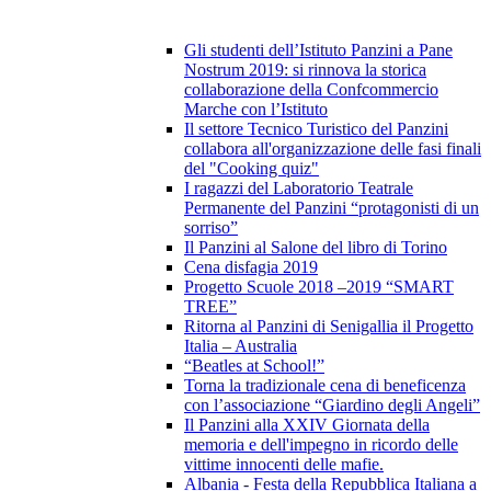
Gli studenti dell’Istituto Panzini a Pane
Nostrum 2019: si rinnova la storica
collaborazione della Confcommercio
Marche con l’Istituto
Il settore Tecnico Turistico del Panzini
collabora all'organizzazione delle fasi finali
del "Cooking quiz"
I ragazzi del Laboratorio Teatrale
Permanente del Panzini “protagonisti di un
sorriso”
Il Panzini al Salone del libro di Torino
Cena disfagia 2019
Progetto Scuole 2018 –2019 “SMART
TREE”
Ritorna al Panzini di Senigallia il Progetto
Italia – Australia
“Beatles at School!”
Torna la tradizionale cena di beneficenza
con l’associazione “Giardino degli Angeli”
Il Panzini alla XXIV Giornata della
memoria e dell'impegno in ricordo delle
vittime innocenti delle mafie.
Albania - Festa della Repubblica Italiana a