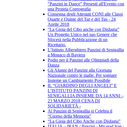
"Panzini in Dance" Presenti all'Evento con
una Propria Coreografia
Consegna degli Attestati CONI alle Classi
Quarte e Quinte del Tur e del Tus - 24
Aprile 2018
“La Gioia del Cibo anche con Disfagia”
Un Progetto Unico nel suo Genere che
Sfocerà nella Pubblicazione di un
Ricettario.
L’Istituto Alberghiero Panzini di Senigallia
a Monaco di Baviera
Podio per il Panzini alle Olimpiadi della
Danza
Gli Alunni del Panzini alla Giornata
Nazionale contro le mafie. Per sognare
Insieme un Cambiamento Possibile
IL “GIARDINO DEGLI ANGELI” E
L’ISTITUTO PANZINI DI
SENIGALLIA INSIEME DA 14 ANNI –
23 MARZO 2018 CENA DI
SOLIDARIETÀ -
Al Panzini di Senigallia si Celebra il
“Giorno della Memoria”
“La Gioia del Cibo Anche con Disfagia”
ITALIA – IRAN / Panzini - Micarad Iran -