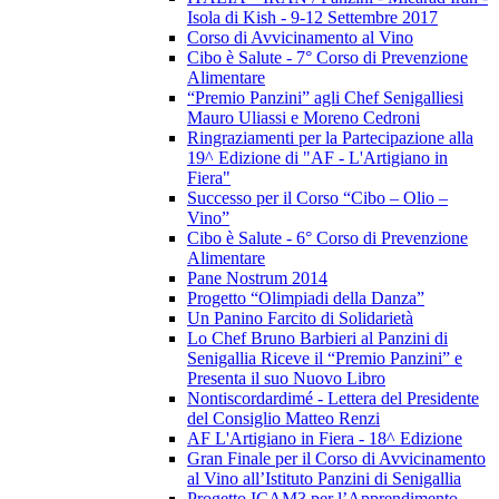
Isola di Kish - 9-12 Settembre 2017
Corso di Avvicinamento al Vino
Cibo è Salute - 7° Corso di Prevenzione
Alimentare
“Premio Panzini” agli Chef Senigalliesi
Mauro Uliassi e Moreno Cedroni
Ringraziamenti per la Partecipazione alla
19^ Edizione di "AF - L'Artigiano in
Fiera"
Successo per il Corso “Cibo – Olio –
Vino”
Cibo è Salute - 6° Corso di Prevenzione
Alimentare
Pane Nostrum 2014
Progetto “Olimpiadi della Danza”
Un Panino Farcito di Solidarietà
Lo Chef Bruno Barbieri al Panzini di
Senigallia Riceve il “Premio Panzini” e
Presenta il suo Nuovo Libro
Nontiscordardimé - Lettera del Presidente
del Consiglio Matteo Renzi
AF L'Artigiano in Fiera - 18^ Edizione
Gran Finale per il Corso di Avvicinamento
al Vino all’Istituto Panzini di Senigallia
Progetto ICAM3 per l’Apprendimento