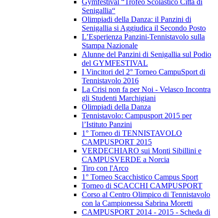
Gymfestival “Trofeo Scolastico Città di
Senigallia“
Olimpiadi della Danza: il Panzini di
Senigallia si Aggiudica il Secondo Posto
L’Esperienza Panzini-Tennistavolo sulla
Stampa Nazionale
Alunne del Panzini di Senigallia sul Podio
del GYMFESTIVAL
I Vincitori del 2° Torneo CampuSport di
Tennistavolo 2016
La Crisi non fa per Noi - Velasco Incontra
gli Studenti Marchigiani
Olimpiadi della Danza
Tennistavolo: Campusport 2015 per
l’Istituto Panzini
1° Torneo di TENNISTAVOLO
CAMPUSPORT 2015
VERDECHIARO sui Monti Sibillini e
CAMPUSVERDE a Norcia
Tiro con l'Arco
1° Torneo Scacchistico Campus Sport
Torneo di SCACCHI CAMPUSPORT
Corso al Centro Olimpico di Tennistavolo
con la Campionessa Sabrina Moretti
CAMPUSPORT 2014 - 2015 - Scheda di