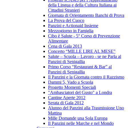
della Lingua e della Cultura Italiana ai
Cittadini Stranieri
Giornata di Orientamento Banchi di Prova
La Prova del Cuoco
Panzini e Actionaid Insieme
Mezzogiorno in Famiglia
Cibo è Salute - 5° Corso di Prevenzione
Alimentare
Cena di Gala 2013
Concerto “MILLE LIRE AL MESE”
Salute – Scuola – Lavoro - se ne Parla al
Panzini di Senigallia
Primo Corso “Restaurant & Bar” al
Panzini di Senigallia
Il Panzini e la Giornata contro il Razzismo
Dammi 5, Vado a Scuola
Progetto Momenti Speciali
"Ambasciatori del Gusto" a Londra
Cantine Aperte 2012
Serata di Gala 2012
Alunno del Panzini alla Trasmissione Uno
Mattina
Mille Domande una Sola Europa
Il Panzini nelle Marche e nel Mondo