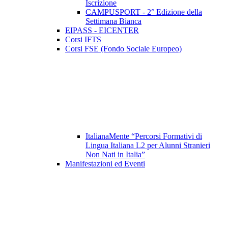
Iscrizione
CAMPUSPORT - 2° Edizione della
Settimana Bianca
EIPASS - EICENTER
Corsi IFTS
Corsi FSE (Fondo Sociale Europeo)
ItalianaMente “Percorsi Formativi di
Lingua Italiana L2 per Alunni Stranieri
Non Nati in Italia”
Manifestazioni ed Eventi