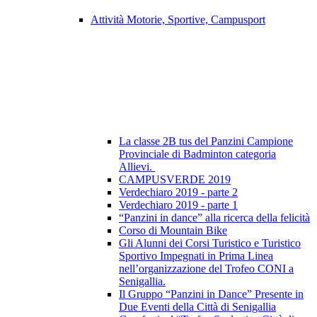
Attività Motorie, Sportive, Campusport
La classe 2B tus del Panzini Campione
Provinciale di Badminton categoria
Allievi.
CAMPUSVERDE 2019
Verdechiaro 2019 - parte 2
Verdechiaro 2019 - parte 1
“Panzini in dance” alla ricerca della felicità
Corso di Mountain Bike
Gli Alunni dei Corsi Turistico e Turistico
Sportivo Impegnati in Prima Linea
nell’organizzazione del Trofeo CONI a
Senigallia.
Il Gruppo “Panzini in Dance” Presente in
Due Eventi della Città di Senigallia