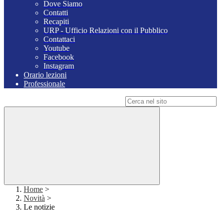
Dove Siamo
Contatti
Recapiti
URP - Ufficio Relazioni con il Pubblico
Contattaci
Youtube
Facebook
Instagram
Orario lezioni
Professionale
Campo di ricerca per le pagine del sito
Home
>
Novità
>
Le notizie