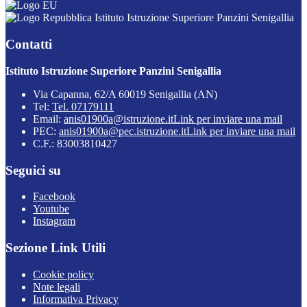
Istituto Istruzione Superiore Panzini Senigallia
Contatti
Istituto Istruzione Superiore Panzini Senigallia
Via Capanna, 62/A 60019 Senigallia (AN)
Tel:
Tel. 07179111
Email:
anis01900a@istruzione.it
Link per inviare una mail
PEC:
anis01900a@pec.istruzione.it
Link per inviare una mail
C.F.: 83003810427
Seguici su
Facebook
Youtube
Instagram
Sezione Link Utili
Cookie policy
Note legali
Informativa Privacy