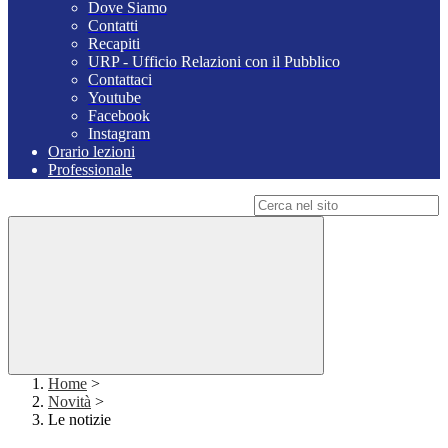
Dove Siamo
Contatti
Recapiti
URP - Ufficio Relazioni con il Pubblico
Contattaci
Youtube
Facebook
Instagram
Orario lezioni
Professionale
Campo di ricerca per le pagine del sito
Home
>
Novità
>
Le notizie