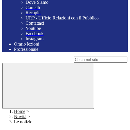
Dove Siamo
Contatti
Recapiti
URP - Ufficio Relazioni con il Pubblico
Contattaci
Youtube
Facebook
Instagram
Orario lezioni
Professionale
Campo di ricerca per le pagine del sito
Home
>
Novità
>
Le notizie