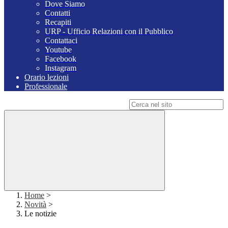
Dove Siamo
Contatti
Recapiti
URP - Ufficio Relazioni con il Pubblico
Contattaci
Youtube
Facebook
Instagram
Orario lezioni
Professionale
Campo di ricerca per le pagine del sito
Home
>
Novità
>
Le notizie