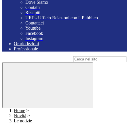
Dove Siamo
Contatti
Recapiti
URP - Ufficio Relazioni con il Pubblico
Contattaci
Youtube
Facebook
Instagram
Orario lezioni
Professionale
Campo di ricerca per le pagine del sito
Home
>
Novità
>
Le notizie