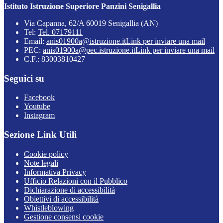
Istituto Istruzione Superiore Panzini Senigallia
Via Capanna, 62/A 60019 Senigallia (AN)
Tel:
Tel. 07179111
Email:
anis01900a@istruzione.it
Link per inviare una mail
PEC:
anis01900a@pec.istruzione.it
Link per inviare una mail
C.F.: 83003810427
Seguici su
Facebook
Youtube
Instagram
Sezione Link Utili
Cookie policy
Note legali
Informativa Privacy
Ufficio Relazioni con il Pubblico
Dichiarazione di accessibilità
Obiettivi di accessibilità
Whistleblowing
Gestione consensi cookie