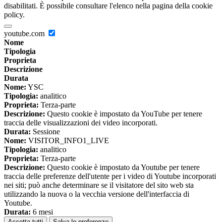
disabilitati. È possibile consultare l'elenco nella pagina della cookie
policy.
youtube.com
Nome
Tipologia
Proprieta
Descrizione
Durata
Nome:
YSC
Tipologia:
analitico
Proprieta:
Terza-parte
Descrizione:
Questo cookie è impostato da YouTube per tenere
traccia delle visualizzazioni dei video incorporati.
Durata:
Sessione
Nome:
VISITOR_INFO1_LIVE
Tipologia:
analitico
Proprieta:
Terza-parte
Descrizione:
Questo cookie è impostato da Youtube per tenere
traccia delle preferenze dell'utente per i video di Youtube incorporati
nei siti; può anche determinare se il visitatore del sito web sta
utilizzando la nuova o la vecchia versione dell'interfaccia di
Youtube.
Durata:
6 mesi
Accetta tutti
Salva le preferenze