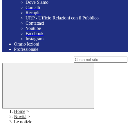
Dove Siamo
Contatti
Recapiti
URP - Ufficio Relazioni con il Pubblico
Contattaci
Youtube
Facebook
Instagram
Orario lezioni
Professionale
Campo di ricerca per le pagine del sito
Home
>
Novità
>
Le notizie