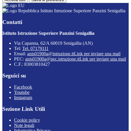
Istituto Istruzione Superiore Panzini Senigallia
Contatti
Istituto Istruzione Superiore Panzini Senigallia
Via Capanna, 62/A 60019 Senigallia (AN)
Tel:
Tel. 07179111
Email:
anis01900a@istruzione.it
Link per inviare una mail
PEC:
anis01900a@pec.istruzione.it
Link per inviare una mail
C.F.: 83003810427
Seguici su
Facebook
Youtube
Instagram
Sezione Link Utili
Cookie policy
Note legali
Informativa Privacy