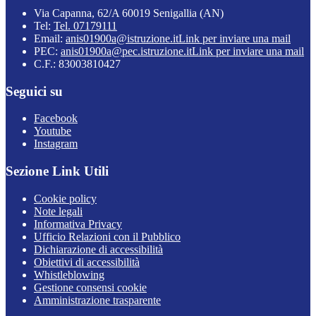
Via Capanna, 62/A 60019 Senigallia (AN)
Tel:
Tel. 07179111
Email:
anis01900a@istruzione.it
Link per inviare una mail
PEC:
anis01900a@pec.istruzione.it
Link per inviare una mail
C.F.: 83003810427
Seguici su
Facebook
Youtube
Instagram
Sezione Link Utili
Cookie policy
Note legali
Informativa Privacy
Ufficio Relazioni con il Pubblico
Dichiarazione di accessibilità
Obiettivi di accessibilità
Whistleblowing
Gestione consensi cookie
Amministrazione trasparente