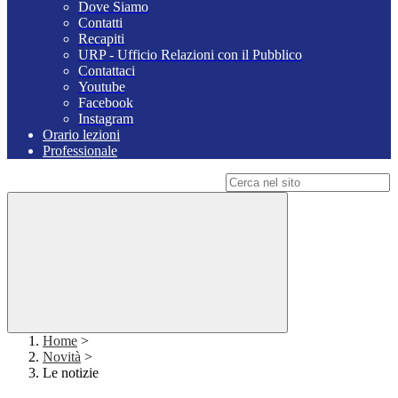
Dove Siamo
Contatti
Recapiti
URP - Ufficio Relazioni con il Pubblico
Contattaci
Youtube
Facebook
Instagram
Orario lezioni
Professionale
Campo di ricerca per le pagine del sito
Home
>
Novità
>
Le notizie