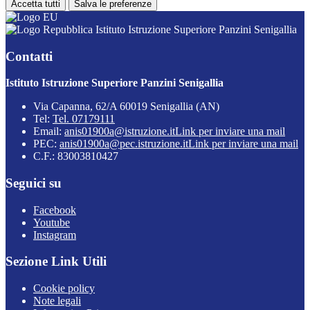
Accetta tutti
Salva le preferenze
Istituto Istruzione Superiore Panzini Senigallia
Contatti
Istituto Istruzione Superiore Panzini Senigallia
Via Capanna, 62/A 60019 Senigallia (AN)
Tel:
Tel. 07179111
Email:
anis01900a@istruzione.it
Link per inviare una mail
PEC:
anis01900a@pec.istruzione.it
Link per inviare una mail
C.F.: 83003810427
Seguici su
Facebook
Youtube
Instagram
Sezione Link Utili
Cookie policy
Note legali