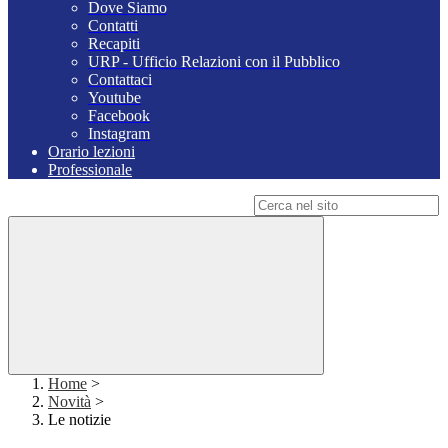
Dove Siamo
Contatti
Recapiti
URP - Ufficio Relazioni con il Pubblico
Contattaci
Youtube
Facebook
Instagram
Orario lezioni
Professionale
Campo di ricerca per le pagine del sito
Home
>
Novità
>
Le notizie