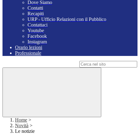
Dove Siamo
Contatti
Recapiti
URP - Ufficio Relazioni con il Pubblico
Contattaci
Youtube
Facebook
Instagram
Orario lezioni
Professionale
Campo di ricerca per le pagine del sito
Home
>
Novità
>
Le notizie