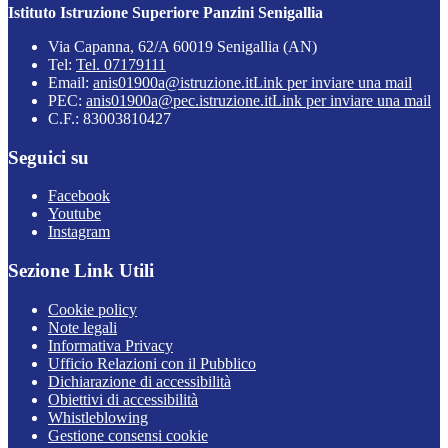
Istituto Istruzione Superiore Panzini Senigallia
Via Capanna, 62/A 60019 Senigallia (AN)
Tel:
Tel. 07179111
Email:
anis01900a@istruzione.it
Link per inviare una mail
PEC:
anis01900a@pec.istruzione.it
Link per inviare una mail
C.F.: 83003810427
Seguici su
Facebook
Youtube
Instagram
Sezione Link Utili
Cookie policy
Note legali
Informativa Privacy
Ufficio Relazioni con il Pubblico
Dichiarazione di accessibilità
Obiettivi di accessibilità
Whistleblowing
Gestione consensi cookie