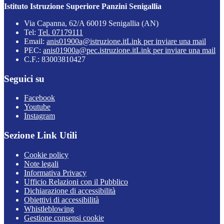
Istituto Istruzione Superiore Panzini Senigallia
Via Capanna, 62/A 60019 Senigallia (AN)
Tel:
Tel. 07179111
Email:
anis01900a@istruzione.it
Link per inviare una mail
PEC:
anis01900a@pec.istruzione.it
Link per inviare una mail
C.F.: 83003810427
Seguici su
Facebook
Youtube
Instagram
Sezione Link Utili
Cookie policy
Note legali
Informativa Privacy
Ufficio Relazioni con il Pubblico
Dichiarazione di accessibilità
Obiettivi di accessibilità
Whistleblowing
Gestione consensi cookie