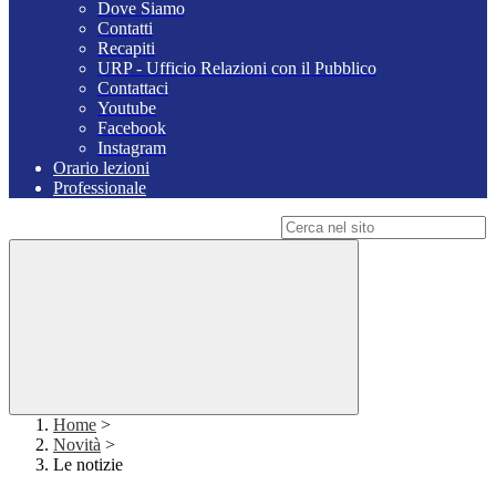
Dove Siamo
Contatti
Recapiti
URP - Ufficio Relazioni con il Pubblico
Contattaci
Youtube
Facebook
Instagram
Orario lezioni
Professionale
Campo di ricerca per le pagine del sito
Home
>
Novità
>
Le notizie