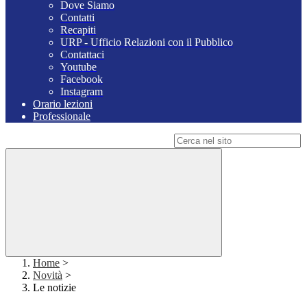
Dove Siamo
Contatti
Recapiti
URP - Ufficio Relazioni con il Pubblico
Contattaci
Youtube
Facebook
Instagram
Orario lezioni
Professionale
Campo di ricerca per le pagine del sito
Home
>
Novità
>
Le notizie