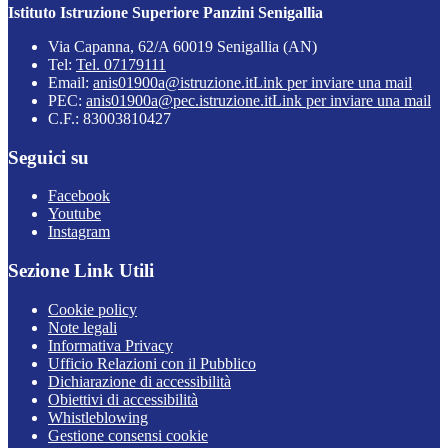
Istituto Istruzione Superiore Panzini Senigallia
Via Capanna, 62/A 60019 Senigallia (AN)
Tel:
Tel. 07179111
Email:
anis01900a@istruzione.it
Link per inviare una mail
PEC:
anis01900a@pec.istruzione.it
Link per inviare una mail
C.F.: 83003810427
Seguici su
Facebook
Youtube
Instagram
Sezione Link Utili
Cookie policy
Note legali
Informativa Privacy
Ufficio Relazioni con il Pubblico
Dichiarazione di accessibilità
Obiettivi di accessibilità
Whistleblowing
Gestione consensi cookie