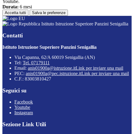
Youtube.
Durata:
6 mesi
Accetta tutti
Salva le preferenze
Istituto Istruzione Superiore Panzini Senigallia
Contatti
Istituto Istruzione Superiore Panzini Senigallia
Via Capanna, 62/A 60019 Senigallia (AN)
Tel:
Tel. 07179111
Email:
anis01900a@istruzione.it
Link per inviare una mail
PEC:
anis01900a@pec.istruzione.it
Link per inviare una mail
C.F.: 83003810427
Seguici su
Facebook
Youtube
Instagram
Sezione Link Utili