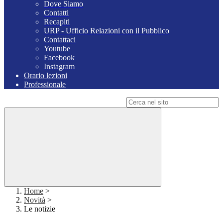
Dove Siamo
Contatti
Recapiti
URP - Ufficio Relazioni con il Pubblico
Contattaci
Youtube
Facebook
Instagram
Orario lezioni
Professionale
Campo di ricerca per le pagine del sito
Home
>
Novità
>
Le notizie