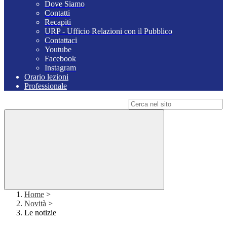
Dove Siamo
Contatti
Recapiti
URP - Ufficio Relazioni con il Pubblico
Contattaci
Youtube
Facebook
Instagram
Orario lezioni
Professionale
Campo di ricerca per le pagine del sito
Home
>
Novità
>
Le notizie