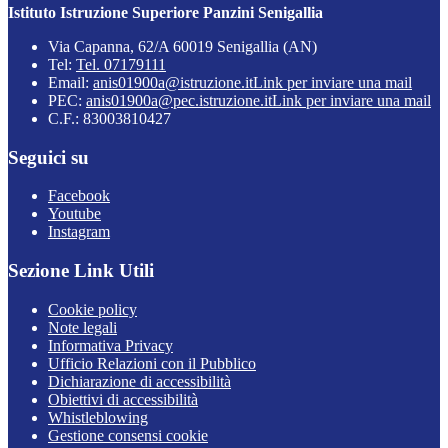
Istituto Istruzione Superiore Panzini Senigallia
Via Capanna, 62/A 60019 Senigallia (AN)
Tel:
Tel. 07179111
Email:
anis01900a@istruzione.it
Link per inviare una mail
PEC:
anis01900a@pec.istruzione.it
Link per inviare una mail
C.F.: 83003810427
Seguici su
Facebook
Youtube
Instagram
Sezione Link Utili
Cookie policy
Note legali
Informativa Privacy
Ufficio Relazioni con il Pubblico
Dichiarazione di accessibilità
Obiettivi di accessibilità
Whistleblowing
Gestione consensi cookie