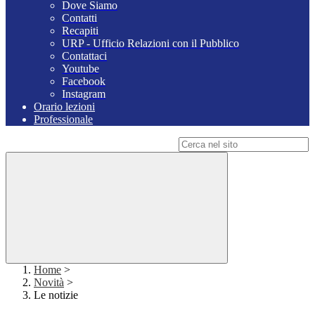
Dove Siamo
Contatti
Recapiti
URP - Ufficio Relazioni con il Pubblico
Contattaci
Youtube
Facebook
Instagram
Orario lezioni
Professionale
Campo di ricerca per le pagine del sito
Home
>
Novità
>
Le notizie