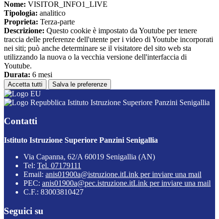
Nome:
VISITOR_INFO1_LIVE
Tipologia:
analitico
Proprieta:
Terza-parte
Descrizione:
Questo cookie è impostato da Youtube per tenere
traccia delle preferenze dell'utente per i video di Youtube incorporati
nei siti; può anche determinare se il visitatore del sito web sta
utilizzando la nuova o la vecchia versione dell'interfaccia di
Youtube.
Durata:
6 mesi
Accetta tutti
Salva le preferenze
Istituto Istruzione Superiore Panzini Senigallia
Contatti
Istituto Istruzione Superiore Panzini Senigallia
Via Capanna, 62/A 60019 Senigallia (AN)
Tel:
Tel. 07179111
Email:
anis01900a@istruzione.it
Link per inviare una mail
PEC:
anis01900a@pec.istruzione.it
Link per inviare una mail
C.F.: 83003810427
Seguici su