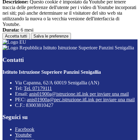
Descrizione:
Questo cookie è impostato da Youtube per tenere
traccia delle preferenze dell'utente per i video di Youtube incorporati
nei siti; può anche determinare se il visitatore del sito web sta
utilizzando la nuova o la vecchia versione dell'interfaccia di
Youtube.
Durata:
6 mesi
Accetta tutti
Salva le preferenze
Istituto Istruzione Superiore Panzini Senigallia
Contatti
Istituto Istruzione Superiore Panzini Senigallia
Via Capanna, 62/A 60019 Senigallia (AN)
Tel:
Tel. 07179111
Email:
anis01900a@istruzione.it
Link per inviare una mail
PEC:
anis01900a@pec.istruzione.it
Link per inviare una mail
C.F.: 83003810427
Seguici su
Facebook
Youtube