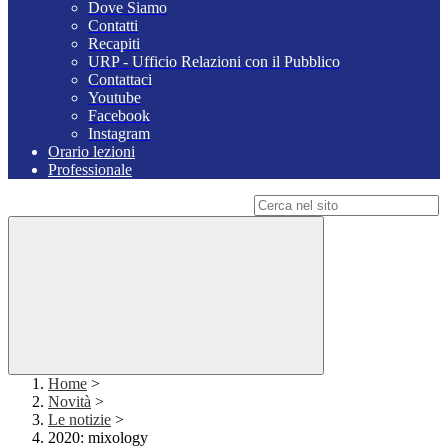
Dove Siamo
Contatti
Recapiti
URP - Ufficio Relazioni con il Pubblico
Contattaci
Youtube
Facebook
Instagram
Orario lezioni
Professionale
Campo di ricerca per le pagine del sito
Home
>
Novità
>
Le notizie
>
2020: mixology