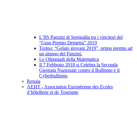
L’IIS Panzini di Senigallia tra i vincitori del
“Gran Premio Demetra” 2019
Torino: “Gelato giovani 2019”, primo premio ad
un alunno del Panzini.
Le Olimpiadi della Matematica
Il 7 Febbraio 2018 si Celebra la Seconda
Giornata Nazionale contro il Bullismo e il
Cyberbullismo
Renaia
AEHT - Association Européenne des Ecoles
d’hôtellerie et de Tourisme