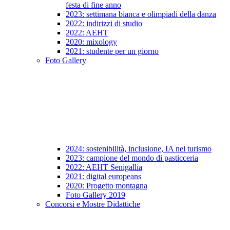
festa di fine anno
2023: settimana bianca e olimpiadi della danza
2022: indirizzi di studio
2022: AEHT
2020: mixology
2021: studente per un giorno
Foto Gallery
2024: sostenibilità, inclusione, IA nel turismo
2023: campione del mondo di pasticceria
2022: AEHT Senigallia
2021: digital europeans
2020: Progetto montagna
Foto Gallery 2019
Concorsi e Mostre Didattiche