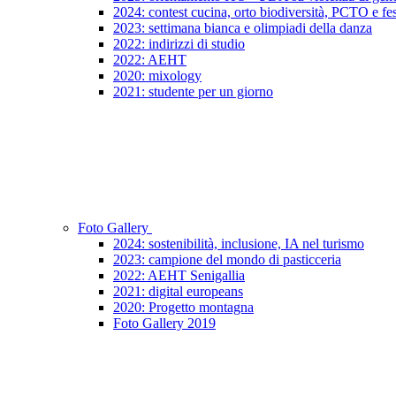
2024: contest cucina, orto biodiversità, PCTO e fes
2023: settimana bianca e olimpiadi della danza
2022: indirizzi di studio
2022: AEHT
2020: mixology
2021: studente per un giorno
Foto Gallery
2024: sostenibilità, inclusione, IA nel turismo
2023: campione del mondo di pasticceria
2022: AEHT Senigallia
2021: digital europeans
2020: Progetto montagna
Foto Gallery 2019