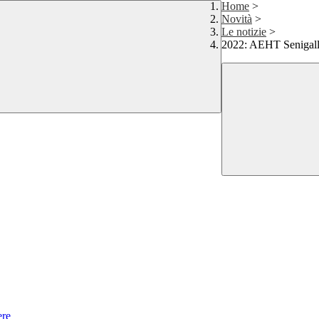
Home
>
Novità
>
Le notizie
>
2022: AEHT Senigall
ere