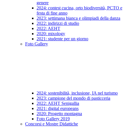
genere
2024: contest cucina, orto biodiversità, PCTO e
festa di fine anno
2023: settimana bianca e olimpiadi della danza
2022: indirizzi di studio
2022: AEHT
2020: mixology
2021: studente per un giorno
Foto Gallery
2024: sostenibilità, inclusione, IA nel turismo
2023: campione del mondo di pasticceria
2022: AEHT Senigallia
2021: digital europeans
2020: Progetto montagna
Foto Gallery 2019
Concorsi e Mostre Didattiche