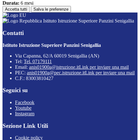
Durata:
6 mesi
Accetta tutti
Salva le preferenze
Istituto Istruzione Superiore Panzini Senigallia
Contatti
Istituto Istruzione Superiore Panzini Senigallia
Via Capanna, 62/A 60019 Senigallia (AN)
Tel:
Tel. 07179111
Email:
anis01900a@istruzione.it
Link per inviare una mail
PEC:
anis01900a@pec.istruzione.it
Link per inviare una mail
C.F.: 83003810427
Seguici su
Facebook
Youtube
Instagram
Sezione Link Utili
Cookie policy