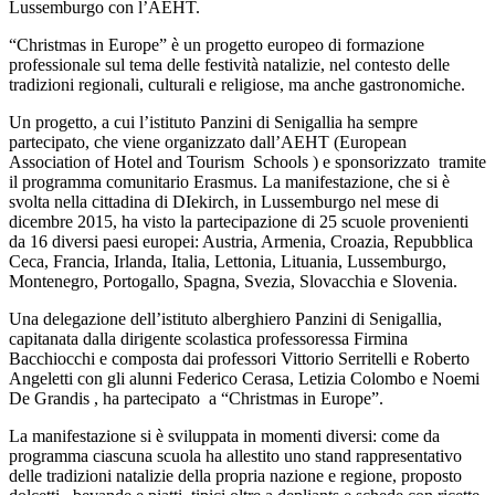
Lussemburgo con l’AEHT.
“Christmas in Europe” è un progetto europeo di formazione
professionale sul tema delle festività natalizie, nel contesto delle
tradizioni regionali, culturali e religiose, ma anche gastronomiche.
Un progetto, a cui l’istituto Panzini di Senigallia ha sempre
partecipato, che viene organizzato dall’AEHT (European
Association of Hotel and Tourism Schools ) e sponsorizzato tramite
il programma comunitario Erasmus. La manifestazione, che si è
svolta nella cittadina di DIekirch, in Lussemburgo nel mese di
dicembre 2015, ha visto la partecipazione di 25 scuole provenienti
da 16 diversi paesi europei: Austria, Armenia, Croazia, Repubblica
Ceca, Francia, Irlanda, Italia, Lettonia, Lituania, Lussemburgo,
Montenegro, Portogallo, Spagna, Svezia, Slovacchia e Slovenia.
Una delegazione dell’istituto alberghiero Panzini di Senigallia,
capitanata dalla dirigente scolastica professoressa Firmina
Bacchiocchi e composta dai professori Vittorio Serritelli e Roberto
Angeletti con gli alunni Federico Cerasa, Letizia Colombo e Noemi
De Grandis , ha partecipato a “Christmas in Europe”.
La manifestazione si è sviluppata in momenti diversi: come da
programma ciascuna scuola ha allestito uno stand rappresentativo
delle tradizioni natalizie della propria nazione e regione, proposto