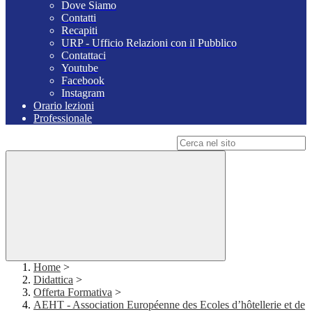
Dove Siamo
Contatti
Recapiti
URP - Ufficio Relazioni con il Pubblico
Contattaci
Youtube
Facebook
Instagram
Orario lezioni
Professionale
Campo di ricerca per le pagine del sito
Home
>
Didattica
>
Offerta Formativa
>
AEHT - Association Européenne des Ecoles d’hôtellerie et de