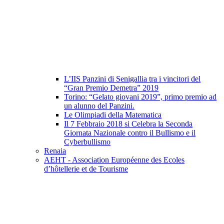
L’IIS Panzini di Senigallia tra i vincitori del
“Gran Premio Demetra” 2019
Torino: “Gelato giovani 2019”, primo premio ad
un alunno del Panzini.
Le Olimpiadi della Matematica
Il 7 Febbraio 2018 si Celebra la Seconda
Giornata Nazionale contro il Bullismo e il
Cyberbullismo
Renaia
AEHT - Association Européenne des Ecoles
d’hôtellerie et de Tourisme