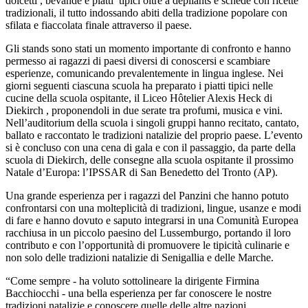
dolcetti , bevande e piatti tipici oltre a depliants e schede con ricette
tradizionali, il tutto indossando abiti della tradizione popolare con
sfilata e fiaccolata finale attraverso il paese.
Gli stands sono stati un momento importante di confronto e hanno
permesso ai ragazzi di paesi diversi di conoscersi e scambiare
esperienze, comunicando prevalentemente in lingua inglese. Nei
giorni seguenti ciascuna scuola ha preparato i piatti tipici nelle
cucine della scuola ospitante, il Liceo Hôtelier Alexis Heck di
Diekirch , proponendoli in due serate tra profumi, musica e vini.
Nell’auditorium della scuola i singoli gruppi hanno recitato, cantato,
ballato e raccontato le tradizioni natalizie del proprio paese. L’evento
si è concluso con una cena di gala e con il passaggio, da parte della
scuola di Diekirch, delle consegne alla scuola ospitante il prossimo
Natale d’Europa: l’IPSSAR di San Benedetto del Tronto (AP).
Una grande esperienza per i ragazzi del Panzini che hanno potuto
confrontarsi con una molteplicità di tradizioni, lingue, usanze e modi
di fare e hanno dovuto e saputo integrarsi in una Comunità Europea
racchiusa in un piccolo paesino del Lussemburgo, portando il loro
contributo e con l’opportunità di promuovere le tipicità culinarie e
non solo delle tradizioni natalizie di Senigallia e delle Marche.
“Come sempre - ha voluto sottolineare la dirigente Firmina
Bacchiocchi - una bella esperienza per far conoscere le nostre
tradizioni natalizie e conoscere quelle delle altre nazioni,