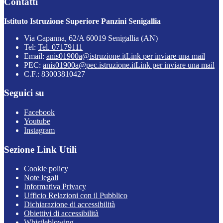
Contatti
Istituto Istruzione Superiore Panzini Senigallia
Via Capanna, 62/A 60019 Senigallia (AN)
Tel:
Tel. 07179111
Email:
anis01900a@istruzione.it
Link per inviare una mail
PEC:
anis01900a@pec.istruzione.it
Link per inviare una mail
C.F.: 83003810427
Seguici su
Facebook
Youtube
Instagram
Sezione Link Utili
Cookie policy
Note legali
Informativa Privacy
Ufficio Relazioni con il Pubblico
Dichiarazione di accessibilità
Obiettivi di accessibilità
Whistleblowing