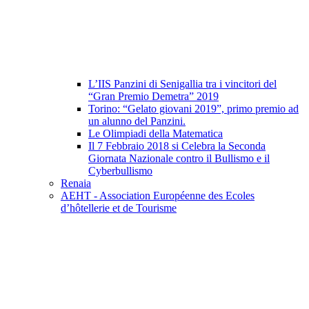
L’IIS Panzini di Senigallia tra i vincitori del
“Gran Premio Demetra” 2019
Torino: “Gelato giovani 2019”, primo premio ad
un alunno del Panzini.
Le Olimpiadi della Matematica
Il 7 Febbraio 2018 si Celebra la Seconda
Giornata Nazionale contro il Bullismo e il
Cyberbullismo
Renaia
AEHT - Association Européenne des Ecoles
d’hôtellerie et de Tourisme