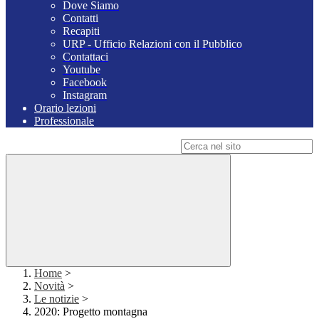
Dove Siamo
Contatti
Recapiti
URP - Ufficio Relazioni con il Pubblico
Contattaci
Youtube
Facebook
Instagram
Orario lezioni
Professionale
Campo di ricerca per le pagine del sito
Home
>
Novità
>
Le notizie
>
2020: Progetto montagna