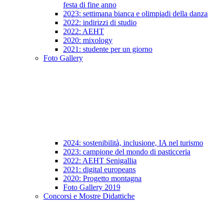
festa di fine anno
2023: settimana bianca e olimpiadi della danza
2022: indirizzi di studio
2022: AEHT
2020: mixology
2021: studente per un giorno
Foto Gallery
2024: sostenibilità, inclusione, IA nel turismo
2023: campione del mondo di pasticceria
2022: AEHT Senigallia
2021: digital europeans
2020: Progetto montagna
Foto Gallery 2019
Concorsi e Mostre Didattiche