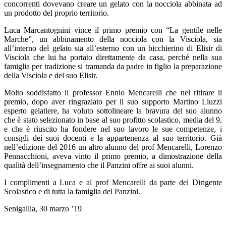
concorrenti dovevano creare un gelato con la nocciola abbinata ad
un prodotto del proprio territorio.
Luca Marcantognini vince il primo premio con “La gentile nelle
Marche”, un abbinamento della nocciola con la Visciola, sia
all’interno del gelato sia all’esterno con un bicchierino di Elisir di
Visciola che lui ha portato direttamente da casa, perché nella sua
famiglia per tradizione si tramanda da padre in figlio la preparazione
della Visciola e del suo Elisir.
Molto soddisfatto il professor Ennio Mencarelli che nel ritirare il
premio, dopo aver ringraziato per il suo supporto Martino Liuzzi
esperto gelatiere, ha voluto sottolineare la bravura del suo alunno
che è stato selezionato in base al suo profitto scolastico, media del 9,
e che è riuscito ha fondere nel suo lavoro le sue competenze, i
consigli dei suoi docenti e la appartenenza al suo territorio. Già
nell’edizione del 2016 un altro alunno del prof Mencarelli, Lorenzo
Pennacchioni, aveva vinto il primo premio, a dimostrazione della
qualità dell’insegnamento che il Panzini offre ai suoi alunni.
I complimenti a Luca e al prof Mencarelli da parte del Dirigente
Scolastico e di tutta la famiglia del Panzini.
Senigallia, 30 marzo ’19