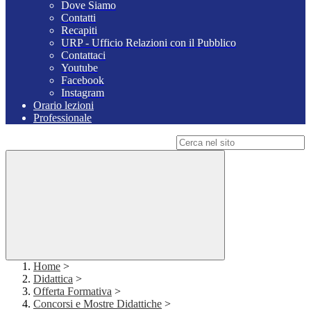
Dove Siamo
Contatti
Recapiti
URP - Ufficio Relazioni con il Pubblico
Contattaci
Youtube
Facebook
Instagram
Orario lezioni
Professionale
Campo di ricerca per le pagine del sito
Home
>
Didattica
>
Offerta Formativa
>
Concorsi e Mostre Didattiche
>