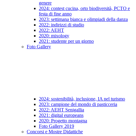
genere
2024: contest cucina, orto biodiversità, PCTO e
festa di fine anno
2023: settimana bianca e olimpiadi della danza
2022: indirizzi di studio
2022: AEHT
2020: mixology
2021: studente per un giorno
Foto Gallery
2024: sostenibilità, inclusione, IA nel turismo
2023: campione del mondo di pasticceria
2022: AEHT Senigallia
2021: digital europeans
2020: Progetto montagna
Foto Gallery 2019
Concorsi e Mostre Didattiche