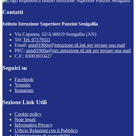
Istituto Istruzione Superiore Panzini Senigallia
Contatti
Istituto Istruzione Superiore Panzini Senigallia
Via Capanna, 62/A 60019 Senigallia (AN)
Tel:
Tel. 07179111
Email:
anis01900a@istruzione.it
Link per inviare una mail
PEC:
anis01900a@pec.istruzione.it
Link per inviare una mail
C.F.: 83003810427
Seguici su
Facebook
Youtube
Instagram
Sezione Link Utili
Cookie policy
Note legali
Informativa Privacy
Ufficio Relazioni con il Pubblico
Dichiarazione di accessibilità