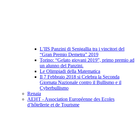
L’IIS Panzini di Senigallia tra i vincitori del
“Gran Premio Demetra” 2019
Torino: “Gelato giovani 2019”, primo premio ad
un alunno del Panzini.
Le Olimpiadi della Matematica
Il 7 Febbraio 2018 si Celebra la Seconda
Giornata Nazionale contro il Bullismo e il
Cyberbullismo
Renaia
AEHT - Association Européenne des Ecoles
d’hôtellerie et de Tourisme