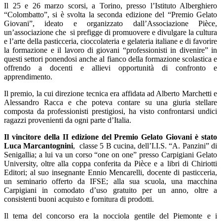
Il 25 e 26 marzo scorsi, a Torino, presso l’Istituto Alberghiero
“Colombatto”, si è svolta la seconda edizione del “Premio Gelato
Giovani”, ideato e organizzato dall’Associazione Pièce,
un’associazione che si prefigge di promuovere e divulgare la cultura
e l’arte della pasticceria, cioccolateria e gelateria italiane e di favorire
la formazione e il lavoro di giovani “professionisti in divenire” in
questi settori ponendosi anche al fianco della formazione scolastica e
offrendo a docenti e allievi opportunità di confronto e
apprendimento.
Il premio, la cui direzione tecnica era affidata ad Alberto Marchetti e
Alessandro Racca e che poteva contare su una giuria stellare
composta da professionisti prestigiosi, ha visto confrontarsi undici
ragazzi provenienti da ogni parte d’Italia.
Il vincitore della II edizione del Premio Gelato Giovani è stato
Luca Marcantognini
, classe 5 B cucina, dell’I.I.S. “A. Panzini” di
Senigallia; a lui va un corso “one on one” presso Carpigiani Gelato
University, oltre alla coppa conferita da Pièce e a libri di Chiriotti
Editori; al suo insegnante Ennio Mencarelli, docente di pasticceria,
un seminario offerto da IFSE; alla sua scuola, una macchina
Carpigiani in comodato d’uso gratuito per un anno, oltre a
consistenti buoni acquisto e fornitura di prodotti.
Il tema del concorso era la nocciola gentile del Piemonte e i