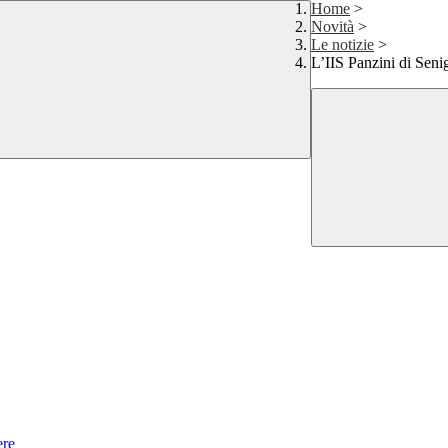
Home
>
Novità
>
Le notizie
>
L’IIS Panzini di Seni
ere