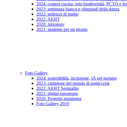
2024: contest cucina, orto biodiversità, PCTO e fes
2023: settimana bianca e olimpiadi della danza
2022: indirizzi di studio
2022: AEHT
2020: mixology
2021: studente per un giorno
Foto Gallery
2024: sostenibilità, inclusione, IA nel turismo
2023: campione del mondo di pasticceria
2022: AEHT Senigallia
2021: digital europeans
2020: Progetto montagna
Foto Gallery 2019