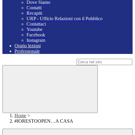
Dove Siamo
Contatti
Recapiti
URP - Ufficio Relazioni con il Pubblico
Contattaci
Youtube
Facebook
Instagram
Orario lezioni
Professionale
Campo di ricerca per le pagine del sito
Home
>
#IORESTOOPEN…A CASA