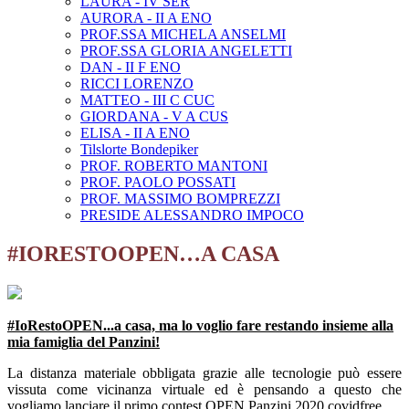
LAURA - IV SER
AURORA - II A ENO
PROF.SSA MICHELA ANSELMI
PROF.SSA GLORIA ANGELETTI
DAN - II F ENO
RICCI LORENZO
MATTEO - III C CUC
GIORDANA - V A CUS
ELISA - II A ENO
Tilslorte Bondepiker
PROF. ROBERTO MANTONI
PROF. PAOLO POSSATI
PROF. MASSIMO BOMPREZZI
PRESIDE ALESSANDRO IMPOCO
#IORESTOOPEN…A CASA
#IoRestoOPEN...a casa, ma lo voglio fare restando insieme alla
mia famiglia del Panzini!
La distanza materiale obbligata grazie alle tecnologie può essere
vissuta come vicinanza virtuale ed è pensando a questo che
vogliamo lanciare il primo contest OPEN Panzini 2020 covidfree.