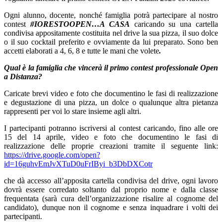
Ogni alunno, docente, nonché famiglia potrà partecipare al nostro
contest
#IORESTOOPEN…A CASA
caricando su una cartella
condivisa appositamente costituita nel drive la sua pizza, il suo dolce
o il suo cocktail preferito e ovviamente da lui preparato. Sono ben
accetti elaborati a 4, 6, 8 e tutte le mani che volete
.
Qual
è la famiglia che vincerà il primo contest professionale Open
a Distanza?
Caricate brevi video e foto che documentino le fasi di realizzazione
e degustazione di una pizza, un dolce o qualunque altra pietanza
rappresenti per voi lo stare insieme agli altri.
I partecipanti potranno iscriversi al contest caricando, fino alle ore
15 del 14 aprile, video e foto che documentino le fasi di
realizzazione delle proprie creazioni tramite il seguente link:
https://drive.google.com/open?
id=16guhvEmJvXTuD0uFrIByi_b3DbDXCotr
che dà accesso all’apposita cartella condivisa del drive, ogni lavoro
dovrà essere corredato soltanto dal proprio nome e dalla classe
frequentata (sarà cura dell’organizzazione risalire al cognome del
candidato), dunque non il cognome e senza inquadrare i volti dei
partecipanti.