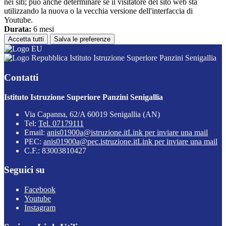
nei siti; può anche determinare se il visitatore del sito web sta
utilizzando la nuova o la vecchia versione dell'interfaccia di
Youtube.
Durata:
6 mesi
Accetta tutti
Salva le preferenze
Istituto Istruzione Superiore Panzini Senigallia
Contatti
Istituto Istruzione Superiore Panzini Senigallia
Via Capanna, 62/A 60019 Senigallia (AN)
Tel:
Tel. 07179111
Email:
anis01900a@istruzione.it
Link per inviare una mail
PEC:
anis01900a@pec.istruzione.it
Link per inviare una mail
C.F.: 83003810427
Seguici su
Facebook
Youtube
Instagram