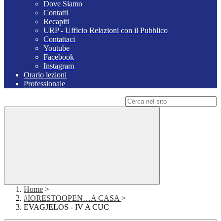
Dove Siamo
Contatti
Recapiti
URP - Ufficio Relazioni con il Pubblico
Contattaci
Youtube
Facebook
Instagram
Orario lezioni
Professionale
Campo di ricerca per le pagine del sito
Home
>
#IORESTOOPEN…A CASA
>
EVAGJELOS - IV A CUC