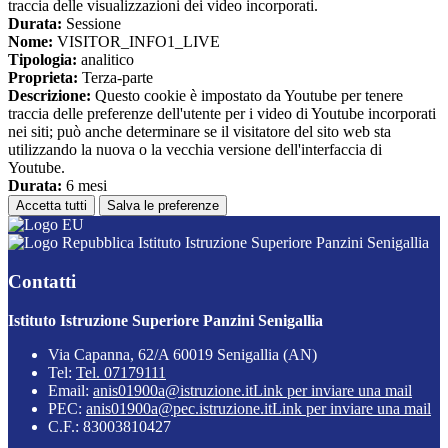
traccia delle visualizzazioni dei video incorporati.
Durata:
Sessione
Nome:
VISITOR_INFO1_LIVE
Tipologia:
analitico
Proprieta:
Terza-parte
Descrizione:
Questo cookie è impostato da Youtube per tenere
traccia delle preferenze dell'utente per i video di Youtube incorporati
nei siti; può anche determinare se il visitatore del sito web sta
utilizzando la nuova o la vecchia versione dell'interfaccia di
Youtube.
Durata:
6 mesi
Accetta tutti
Salva le preferenze
Istituto Istruzione Superiore Panzini Senigallia
Contatti
Istituto Istruzione Superiore Panzini Senigallia
Via Capanna, 62/A 60019 Senigallia (AN)
Tel:
Tel. 07179111
Email:
anis01900a@istruzione.it
Link per inviare una mail
PEC:
anis01900a@pec.istruzione.it
Link per inviare una mail
C.F.: 83003810427