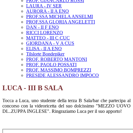
PROF. GIANCARLO ROSSI
LAURA - IV SER
AURORA - II A ENO
PROF.SSA MICHELA ANSELMI
PROF.SSA GLORIA ANGELETTI
DAN - II F ENO
RICCI LORENZO
MATTEO - III C CUC
GIORDANA - V A CUS
ELISA - II A ENO
Tilslorte Bondepiker
PROF. ROBERTO MANTONI
PROF. PAOLO POSSATI
PROF. MASSIMO BOMPREZZI
PRESIDE ALESSANDRO IMPOCO
LUCA - III B SALA
Tocca a Luca, uno studente della terza B Sala/bar che partecipa al
concorso con la videoricetta del suo dolcissimo "MEZZO UOVO
DI...ZUPPA INGLESE". Ringraziamo Luca per il suo apporto!