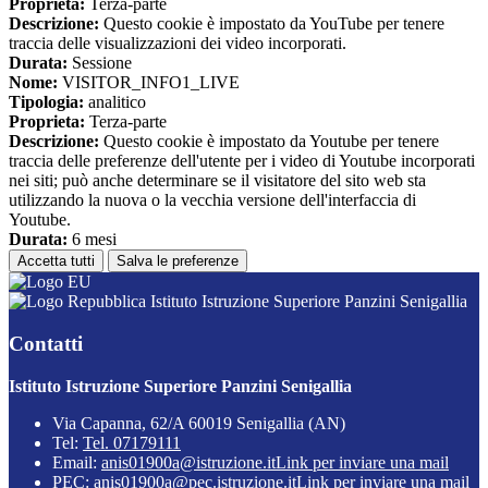
Proprieta:
Terza-parte
Descrizione:
Questo cookie è impostato da YouTube per tenere
traccia delle visualizzazioni dei video incorporati.
Durata:
Sessione
Nome:
VISITOR_INFO1_LIVE
Tipologia:
analitico
Proprieta:
Terza-parte
Descrizione:
Questo cookie è impostato da Youtube per tenere
traccia delle preferenze dell'utente per i video di Youtube incorporati
nei siti; può anche determinare se il visitatore del sito web sta
utilizzando la nuova o la vecchia versione dell'interfaccia di
Youtube.
Durata:
6 mesi
Accetta tutti
Salva le preferenze
Istituto Istruzione Superiore Panzini Senigallia
Contatti
Istituto Istruzione Superiore Panzini Senigallia
Via Capanna, 62/A 60019 Senigallia (AN)
Tel:
Tel. 07179111
Email:
anis01900a@istruzione.it
Link per inviare una mail
PEC:
anis01900a@pec.istruzione.it
Link per inviare una mail