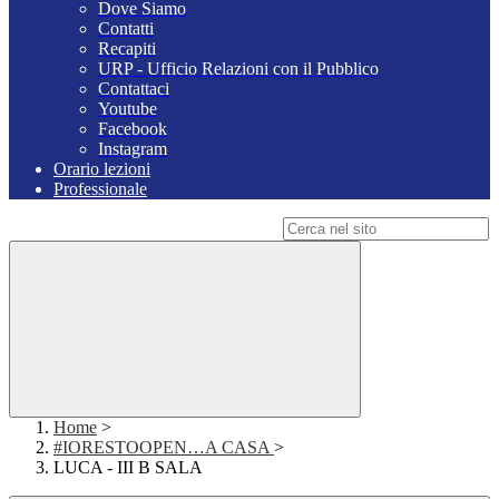
Dove Siamo
Contatti
Recapiti
URP - Ufficio Relazioni con il Pubblico
Contattaci
Youtube
Facebook
Instagram
Orario lezioni
Professionale
Campo di ricerca per le pagine del sito
Home
>
#IORESTOOPEN…A CASA
>
LUCA - III B SALA