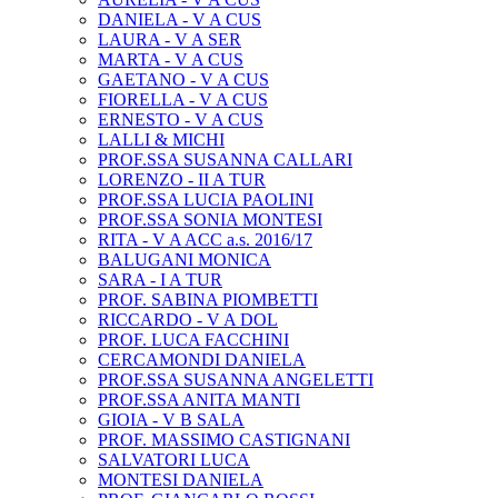
DANIELA - V A CUS
LAURA - V A SER
MARTA - V A CUS
GAETANO - V A CUS
FIORELLA - V A CUS
ERNESTO - V A CUS
LALLI & MICHI
PROF.SSA SUSANNA CALLARI
LORENZO - II A TUR
PROF.SSA LUCIA PAOLINI
PROF.SSA SONIA MONTESI
RITA - V A ACC a.s. 2016/17
BALUGANI MONICA
SARA - I A TUR
PROF. SABINA PIOMBETTI
RICCARDO - V A DOL
PROF. LUCA FACCHINI
CERCAMONDI DANIELA
PROF.SSA SUSANNA ANGELETTI
PROF.SSA ANITA MANTI
GIOIA - V B SALA
PROF. MASSIMO CASTIGNANI
SALVATORI LUCA
MONTESI DANIELA