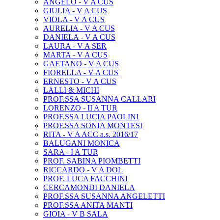
ANGELO - V A CUS
GIULIA - V A CUS
VIOLA - V A CUS
AURELIA - V A CUS
DANIELA - V A CUS
LAURA - V A SER
MARTA - V A CUS
GAETANO - V A CUS
FIORELLA - V A CUS
ERNESTO - V A CUS
LALLI & MICHI
PROF.SSA SUSANNA CALLARI
LORENZO - II A TUR
PROF.SSA LUCIA PAOLINI
PROF.SSA SONIA MONTESI
RITA - V A ACC a.s. 2016/17
BALUGANI MONICA
SARA - I A TUR
PROF. SABINA PIOMBETTI
RICCARDO - V A DOL
PROF. LUCA FACCHINI
CERCAMONDI DANIELA
PROF.SSA SUSANNA ANGELETTI
PROF.SSA ANITA MANTI
GIOIA - V B SALA