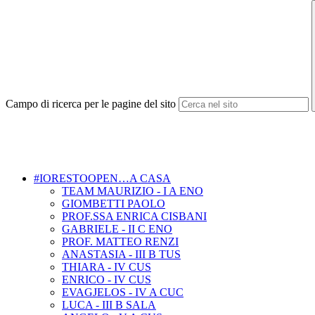
Campo di ricerca per le pagine del sito
#IORESTOOPEN…A CASA
TEAM MAURIZIO - I A ENO
GIOMBETTI PAOLO
PROF.SSA ENRICA CISBANI
GABRIELE - II C ENO
PROF. MATTEO RENZI
ANASTASIA - III B TUS
THIARA - IV CUS
ENRICO - IV CUS
EVAGJELOS - IV A CUC
LUCA - III B SALA