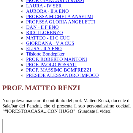
PROF. GIANCARLO ROSSI
LAURA - IV SER
AURORA - II A ENO
PROF.SSA MICHELA ANSELMI
PROF.SSA GLORIA ANGELETTI
DAN - II F ENO
RICCI LORENZO
MATTEO - III C CUC
GIORDANA - V A CUS
ELISA - II A ENO
Tilslorte Bondepiker
PROF. ROBERTO MANTONI
PROF. PAOLO POSSATI
PROF. MASSIMO BOMPREZZI
PRESIDE ALESSANDRO IMPOCO
PROF. MATTEO RENZI
Non poteva mancare il contributo del prof. Matteo Renzi, docente di
Sala/bar del Panzini, che ci presenta il suo personalissimo cocktail
"#IORESTOACASA...CON HUGO". Guardate il video!