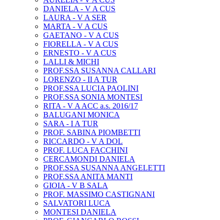
DANIELA - V A CUS
LAURA - V A SER
MARTA - V A CUS
GAETANO - V A CUS
FIORELLA - V A CUS
ERNESTO - V A CUS
LALLI & MICHI
PROF.SSA SUSANNA CALLARI
LORENZO - II A TUR
PROF.SSA LUCIA PAOLINI
PROF.SSA SONIA MONTESI
RITA - V A ACC a.s. 2016/17
BALUGANI MONICA
SARA - I A TUR
PROF. SABINA PIOMBETTI
RICCARDO - V A DOL
PROF. LUCA FACCHINI
CERCAMONDI DANIELA
PROF.SSA SUSANNA ANGELETTI
PROF.SSA ANITA MANTI
GIOIA - V B SALA
PROF. MASSIMO CASTIGNANI
SALVATORI LUCA
MONTESI DANIELA