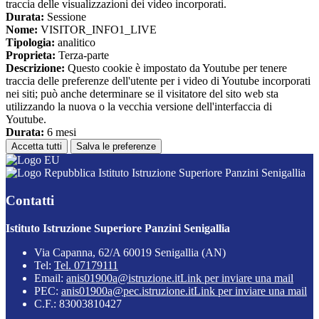
traccia delle visualizzazioni dei video incorporati.
Durata:
Sessione
Nome:
VISITOR_INFO1_LIVE
Tipologia:
analitico
Proprieta:
Terza-parte
Descrizione:
Questo cookie è impostato da Youtube per tenere
traccia delle preferenze dell'utente per i video di Youtube incorporati
nei siti; può anche determinare se il visitatore del sito web sta
utilizzando la nuova o la vecchia versione dell'interfaccia di
Youtube.
Durata:
6 mesi
Accetta tutti
Salva le preferenze
Istituto Istruzione Superiore Panzini Senigallia
Contatti
Istituto Istruzione Superiore Panzini Senigallia
Via Capanna, 62/A 60019 Senigallia (AN)
Tel:
Tel. 07179111
Email:
anis01900a@istruzione.it
Link per inviare una mail
PEC:
anis01900a@pec.istruzione.it
Link per inviare una mail
C.F.: 83003810427