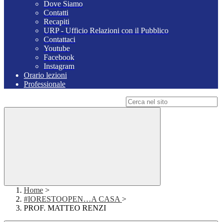
Dove Siamo
Contatti
Recapiti
URP - Ufficio Relazioni con il Pubblico
Contattaci
Youtube
Facebook
Instagram
Orario lezioni
Professionale
Campo di ricerca per le pagine del sito
Home
>
#IORESTOOPEN…A CASA
>
PROF. MATTEO RENZI